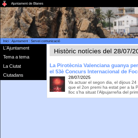
Ajuntament de Blanes
Inici
:
Ajuntament
:
Servei comunicació
L'Ajuntament
Històric notícies del 28/07/
Tema a tema
La Pirotècnia Valenciana guanya pe
La Ciutat
el 53è Concurs Internacional de Focs
Ciutadans
28/07/2025
Va actuar el segon dia, el dijous 24
que el 2on premi ha estat per a la Pi
lloc s’ha situat l’Alpujarreña del pri