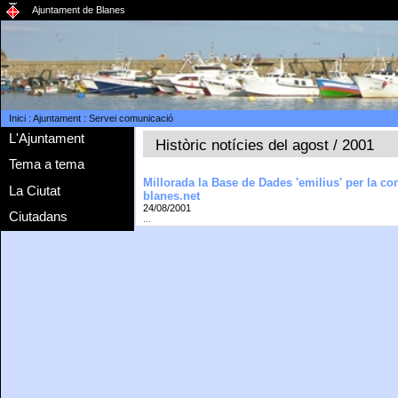
Ajuntament de Blanes
Inici
:
Ajuntament
:
Servei comunicació
L'Ajuntament
Històric notícies del agost / 2001
Tema a tema
Millorada la Base de Dades 'emilius' per la co
La Ciutat
blanes.net
24/08/2001
Ciutadans
...