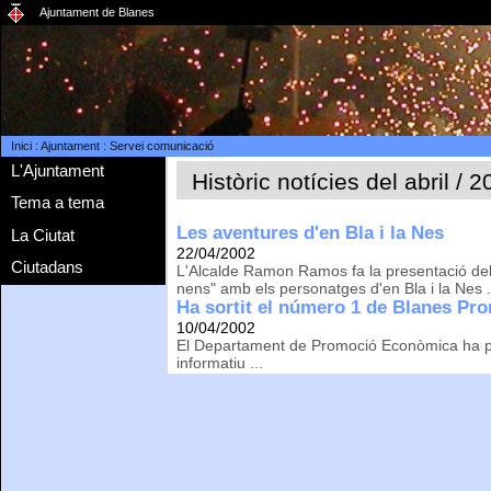
Ajuntament de Blanes
Inici
:
Ajuntament
:
Servei comunicació
L'Ajuntament
Històric notícies del abril / 
Tema a tema
Les aventures d'en Bla i la Nes
La Ciutat
22/04/2002
Ciutadans
L'Alcalde Ramon Ramos fa la presentació del l
nens" amb els personatges d'en Bla i la Nes .
Ha sortit el número 1 de Blanes Pr
10/04/2002
El Departament de Promoció Econòmica ha pub
informatiu ...