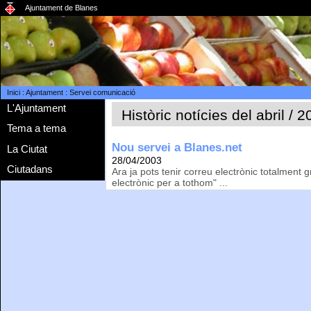
Ajuntament de Blanes
Inici
:
Ajuntament
:
Servei comunicació
L'Ajuntament
Històric notícies del abril / 
Tema a tema
Nou servei a Blanes.net
La Ciutat
28/04/2003
Ciutadans
Ara ja pots tenir correu electrònic totalment 
electrònic per a tothom" ...