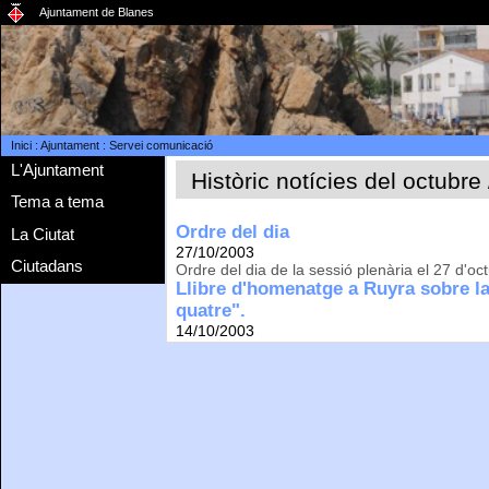
Ajuntament de Blanes
Inici
:
Ajuntament
:
Servei comunicació
L'Ajuntament
Històric notícies del octubre
Tema a tema
Ordre del dia
La Ciutat
27/10/2003
Ciutadans
Ordre del dia de la sessió plenària el 27 d'oct
Llibre d'homenatge a Ruyra sobre la 
quatre".
14/10/2003