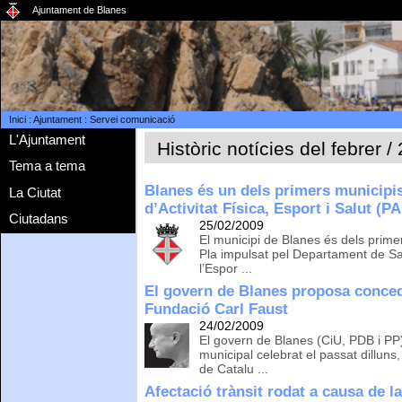
Ajuntament de Blanes
Inici
:
Ajuntament
:
Servei comunicació
L'Ajuntament
Històric notícies del febrer /
Tema a tema
Blanes és un dels primers municipis
La Ciutat
d’Activitat Física, Esport i Salut (P
Ciutadans
25/02/2009
El municipi de Blanes és dels prim
Pla impulsat pel Departament de Sal
l’Espor ...
El govern de Blanes proposa concedi
Fundació Carl Faust
24/02/2009
El govern de Blanes (CiU, PDB i PP)
municipal celebrat el passat dilluns,
de Catalu ...
Afectació trànsit rodat a causa de l