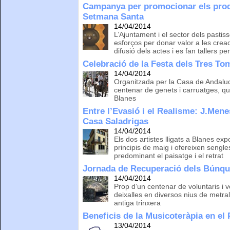
Campanya per promocionar els prod
Setmana Santa
14/04/2014
L’Ajuntament i el sector dels pastis
esforços per donar valor a les creac
difusió dels actes i es fan tallers pe
Celebració de la Festa dels Tres To
14/04/2014
Organitzada per la Casa de Andaluc
centenar de genets i carruatges, qu
Blanes
Entre l’Evasió i el Realisme: J.Mene
Casa Saladrigas
14/04/2014
Els dos artistes lligats a Blanes ex
principis de maig i ofereixen sengles
predominant el paisatge i el retrat
Jornada de Recuperació dels Búnque
14/04/2014
Prop d’un centenar de voluntaris i v
deixalles en diversos nius de metra
antiga trinxera
Beneficis de la Musicoteràpia en el
13/04/2014