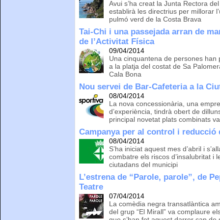
Avui s’ha creat la Junta Rectora d
establirà les directrius per millorar l
pulmó verd de la Costa Brava
Tai-Chi i una passejada arran de ma
de l’Activitat Física
09/04/2014
Una cinquantena de persones han par
a la platja del costat de Sa Palomer
Cala Bona
Nou servei de Bar-Cafeteria a la Ci
08/04/2014
La nova concessionària, una empre
d’experiència, tindrà obert de dill
principal novetat plats combinats va
Campanya per al control i reducció 
08/04/2014
S’ha iniciat aquest mes d’abril i s’
combatre els riscos d’insalubritat i
ciutadans del municipi
L’estrena de “Parole, parole”, de P
Teatre
07/04/2014
La comèdia negra transatlàntica am
del grup “El Mirall” va complaure e
que s’han fet aquest darrer cap de