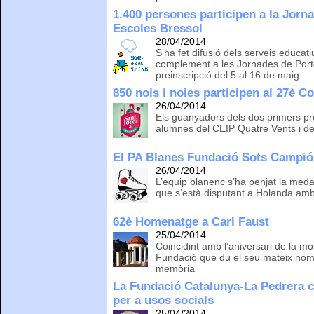
1.400 persones participen a la Jorna
Escoles Bressol
28/04/2014
S’ha fet difusió dels serveis educat
complement a les Jornades de Port
preinscripció del 5 al 16 de maig
850 nois i noies participen al 27è C
26/04/2014
Els guanyadors dels dos primers pr
alumnes del CEIP Quatre Vents i d
El PA Blanes Fundació Sots Campió
26/04/2014
L’equip blanenc s’ha penjat la med
que s’està disputant a Holanda amb
62è Homenatge a Carl Faust
25/04/2014
Coincidint amb l’aniversari de la mo
Fundació que du el seu mateix nom 
memòria
La Fundació Catalunya-La Pedrera c
per a usos socials
25/04/2014