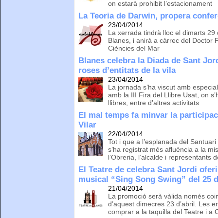
on estarà prohibit l’estacionament
La Teoria de Darwin, propera confe
23/04/2014
La xerrada tindrà lloc el dimarts 29
Blanes, i anirà a càrrec del Doctor F
Ciències del Mar
Blanes celebra la Diada de Sant Jord
roses d’entitats de la vila
23/04/2014
La jornada s’ha viscut amb especial 
amb la III Fira del Llibre Usat, on 
llibres, entre d’altres activitats
El mal temps fa minvar la participac
Vilar
22/04/2014
Tot i que a l’esplanada del Santuari
s’ha registrat més afluència a la mi
l’Obreria, l’alcalde i representants 
El Teatre de celebra Sant Jordi oferi
musical “Sing Song Swing” del 25 d
21/04/2014
La promoció serà vàlida només coin
d’aquest dimecres 23 d’abril. Les 
comprar a la taquilla del Teatre i a