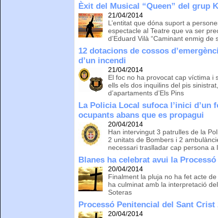
Èxit del Musical “Queen” del grup
21/04/2014
L’entitat que dóna suport a persone
espectacle al Teatre que va ser prec
d’Eduard Vilà “Caminant enmig de 
12 dotacions de cossos d’emergèncie
d’un incendi
21/04/2014
El foc no ha provocat cap víctima i 
ells els dos inquilins del pis sinistra
d’apartaments d’Els Pins
La Policia Local sufoca l’inici d’un
ocupants abans que es propagui
20/04/2014
Han intervingut 3 patrulles de la Pol
2 unitats de Bombers i 2 ambulàncie
necessari traslladar cap persona a l
Blanes ha celebrat avui la Processó
20/04/2014
Finalment la pluja no ha fet acte de
ha culminat amb la interpretació de
Soteras
Processó Penitencial del Sant Crist
20/04/2014