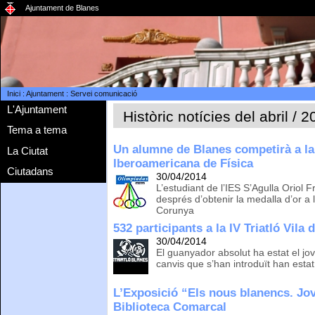
Ajuntament de Blanes
Inici
:
Ajuntament
:
Servei comunicació
L'Ajuntament
Històric notícies del abril / 
Tema a tema
Un alumne de Blanes competirà a la
La Ciutat
Iberoamericana de Física
Ciutadans
30/04/2014
L’estudiant de l’IES S’Agulla Oriol 
després d’obtenir la medalla d’or a
Corunya
532 participants a la IV Triatló Vila
30/04/2014
El guanyador absolut ha estat el jov
canvis que s’han introduït han estat
L’Exposició “Els nous blanencs. Jov
Biblioteca Comarcal