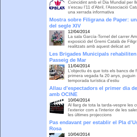
Coincidint amb el Dia Mundial per ll
s’escau l’11 d’Abril, l’Associació C
una xerrada informativa
Mostra sobre Filigrana de Paper: un
del segle XIV
12/04/2014
La sala García-Tornel del carrer Am
exposició del Gremi Català de Fili
realitzats amb aquest delicat art
Les Brigades Municipals rehabilite
Passeig de Mar
11/04/2014
L’objectiu és que tots els bancs de f
primera vegada fa 20 anys, puguin 
temporada turística d’estiu
Allau d’espectadors el primer dia d
amb OCINE
10/04/2014
Al llarg de tota la tarda-vespre les
l’exterior com a l’interior de les s
les últimes projeccions
Pas endavant per establir el Pla d’
Rosa
10/04/2014