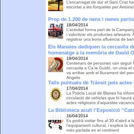
L’encarregat de dur el Sant Crist h
escortat a les forquetes per Antonio
Prop de 1.200 de nens i nenes parti
18/04/2014
L’activitat forma part de la Campa
i valoritzar els productes artesans.
registrar una bona afluència de ban
Els Manaies dediquen la cercavila de
homenatge a la memòria de David O
18/04/2014
Centenars de persones van seguir l
cercavila a Ca la Guidó, on vivia 
va arribar amb el lliurament del p
Angelis
Talls puntuals de Trànsit pels acte
17/04/2014
La Policia Local de Blanes ha infor
circulació de vehicles que hi haurà e
actes religiosos d’aquestes vacanc
La Biblioteca acull l’Exposició “Cat
16/04/2014
Es podrà visitar fins al 30 d’abril a 
l’equipament cultural, i explica la s
més parlada en el continent