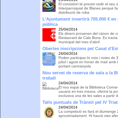
El consistori té previst cedir el seu
Interparroquial de Blanes perquè fac
distribució de roba
L’Ajuntament invertirà 705.000 € en m
pública
25/04/2014
Els diners provenen del cànon de co
Restaurant de Cala Bona. Es tracta 
municipal del mes d'abril
Obertes inscripcions pel Casal d’Es
24/04/2014
Poden participar-hi nois i noies de 
juliol i agost en horari de matí amb 
portant carmanyola
Nou servei de reserva de sala a la B
treball
24/04/2014
El nou espai de la Biblioteca Comar
usuaris en tres mesos, oferirà la pos
exclusiva una de les sales a partir d
Talls puntuals de Trànsit pel IV Tria
24/04/2014
La competició es farà el diumenge 2
aproximadament. Hi haurà vies afec