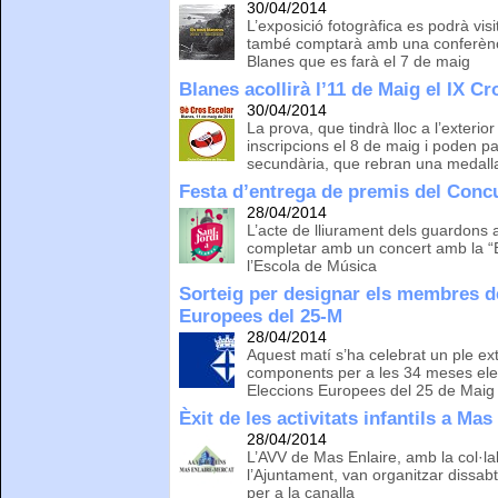
30/04/2014
L’exposició fotogràfica es podrà visita
també comptarà amb una conferènci
Blanes que es farà el 7 de maig
Blanes acollirà l’11 de Maig el IX C
30/04/2014
La prova, que tindrà lloc a l’exterio
inscripcions el 8 de maig i poden par
secundària, que rebran una medall
Festa d’entrega de premis del Concu
28/04/2014
L’acte de lliurament dels guardons 
completar amb un concert amb la “B
l’Escola de Música
Sorteig per designar els membres de
Europees del 25-M
28/04/2014
Aquest matí s’ha celebrat un ple ext
components per a les 34 meses elec
Eleccions Europees del 25 de Maig
Èxit de les activitats infantils a Mas
28/04/2014
L’AVV de Mas Enlaire, amb la col·la
l’Ajuntament, van organitzar dissab
per a la canalla