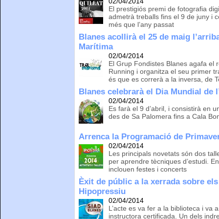
02/04/2014
El prestigiós premi de fotografia dig
admetrà treballs fins el 9 de juny 
més que l’any passat
Blanes acollirà el 25 de maig l’arrib
Marítima
02/04/2014
El Grup Fondistes Blanes agafa el 
Running i organitza el seu primer t
és que es correrà a la inversa, de 
Blanes celebrarà el Dia Mundial de l’
02/04/2014
Es farà el 9 d’abril, i consistirà en
des de Sa Palomera fins a Cala Bona
Arrenca la Programació de Primaver
02/04/2014
Les principals novetats són dos tall
per aprendre tècniques d’estudi. En t
inclouen festes i concerts
Èxit de públic a la xerrada sobre el
Hipopressiu
02/04/2014
L’acte es va fer a la biblioteca i v
instructora certificada. Un dels in