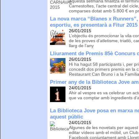
Aquesta setmana finalitza el termini
Carnestoltes, l’acte central del cicl
comparses dotat amb 5.800 € en pr
La nova marca “Blanes x Runners”,
esportiu, es presentarà a Fitur 2015
26/01/2015
L’objectiu és promocionar la vila co
de les proves d’atletisme, triatló, 
llarg de l’any
Lliurament de Premis 85è Concurs 
26/01/2015
Hi ha hagut 58 participants i, per 
concedit dos primers premis en la 
Restaurant Can Bruno i a la Famíli
Primer any de la Biblioteca Jove am
24/01/2015
Ahir al vespre es va celebrar un act
que va comptar amb ingredients d’ar
La Biblioteca Jove posa en marxa no
aquest públic
24/01/2015
Algunes de les novetats per aquest 
editar vídeos amb el mòbil, un Club 
Facebook conjuntament amb Lloret