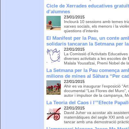
Cicle de Xerrades educatives gratuï
d’alumnes
23/01/2015
Inclourà 10 sessions amb temes tria
xarxes socials, els menors i la viol
qüestions d’interès
El Manifest per la Pau, un conte am
solidaris tancaran la Setmana per l
22/01/2015
La Comissió d’Activitats Educatives
diverses activitats a les escoles d
Malala Yousafzai, Premi Nobel de l
La Setmana per la Pau comença amb
milions de mines al Sàhara “Per ca
22/01/2015
Ahir es va inaugurar l’exposició “Art
documental “Las Flores del Muro”,
autor i impulsor de la campanya,
La Teoria del Caos i l’”Efecte Papal
22/01/2015
David Juher va acostar als assisten
matemàtiques del segle XXI amb un
tancar amb una demostració pràcti