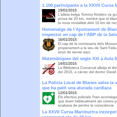
1.100 participants a la XXVII Cursa 
19/01/2015
L’atleta belga Tommy Kinders va gu
prova de 20 km, mentre que el blan
la nova modalitat dels 10 km de re
Homenatge de l’Ajuntament de Blan
inspector en cap de l’ABP de la Selv
16/01/2015
El cap de la comissaria dels Mosso
properament a la seu de Sant Feli
anys de servei aquí
Matemàtiques del segle XXI a Aula 
14/01/2015
La Biblioteca Comarcal allotja el d
del 2015, a càrrec del doctor David 
La Policia Local de Blanes salva la
que ha patit una aturada cardíaca
12/01/2015
Els efectius policials l’han aconseg
que duen habitualment als cotxes pat
acabava de perdre la consciència
La XXVII Cursa Marimurtra incorpor