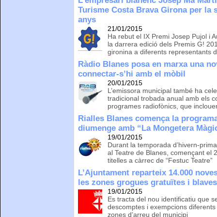
L’empresari blanenc Josep Ma Martí
Turisme Costa Brava Girona per la s
anys
21/01/2015
Ha rebut el IX Premi Josep Pujol i Au
la darrera edició dels Premis G! 201
gironina a diferents representants de
Ràdio Blanes posa en marxa una nov
connectar-s’hi amb el mòbil
20/01/2015
L’emissora municipal també ha cel
tradicional trobada anual amb els c
programes radiofònics, que incloue
Rialles Blanes comença la programa
diumenge amb “La Mongetera Màgi
19/01/2015
Durant la temporada d’hivern-prima
al Teatre de Blanes, començant el
titelles a càrrec de “Festuc Teatre”
L’Ajuntament reparteix 14.000 noves
les zones grogues gratuïtes i blave
19/01/2015
Es tracta del nou identificatiu que 
descomptes i exempcions diferents a 
zones d’arreu del municipi