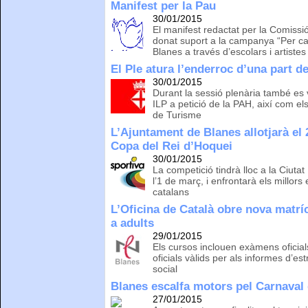
Manifest per la Pau
30/01/2015
El manifest redactat per la Comissió
donat suport a la campanya “Per cad
Blanes a través d’escolars i artistes 
El Ple atura l’enderroc d’una part d
30/01/2015
Durant la sessió plenària també es
ILP a petició de la PAH, així com el
de Turisme
L’Ajuntament de Blanes allotjarà el 2
Copa del Rei d’Hoquei
30/01/2015
La competició tindrà lloc a la Ciuta
l’1 de març, i enfrontarà els millors
catalans
L’Oficina de Català obre nova matrí
a adults
29/01/2015
Els cursos inclouen exàmens oficials 
oficials vàlids per als informes d’es
social
Blanes escalfa motors pel Carnaval
27/01/2015