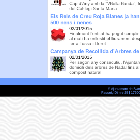
Cap d’Any amb la “VBella Banda”, 
del Col·legi Santa Maria
Els Reis de Creu Roja Blanes ja han 
500 nens i nenes
02/01/2015
Finalment l’entitat ha pogut compl
al matí ha enllestit el lliurament de
fer a Tossa i Lloret
Campanya de Recollida d’Arbres de
02/01/2015
Per segon any consecutiu, l’Ajuntam
domicili dels arbres de Nadal fins a
compost natural
© Ajuntament de Bla
Passeig Dintre 29 | 17300