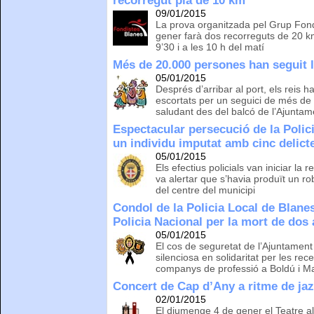
recorregut pla de 10 km
09/01/2015
La prova organitzada pel Grup Fondi
gener farà dos recorreguts de 20 k
9’30 i a les 10 h del matí
Més de 20.000 persones han seguit 
05/01/2015
Després d’arribar al port, els reis h
escortats per un seguici de més de
saludant des del balcó de l’Ajuntam
Espectacular persecució de la Polic
un individu imputat amb cinc delict
05/01/2015
Els efectius policials van iniciar la
va alertar que s’havia produït un ro
del centre del municipi
Condol de la Policia Local de Blane
Policia Nacional per la mort de dos
05/01/2015
El cos de seguretat de l’Ajuntament
silenciosa en solidaritat per les re
companys de professió a Boldú i M
Concert de Cap d’Any a ritme de jaz
02/01/2015
El diumenge 4 de gener el Teatre all