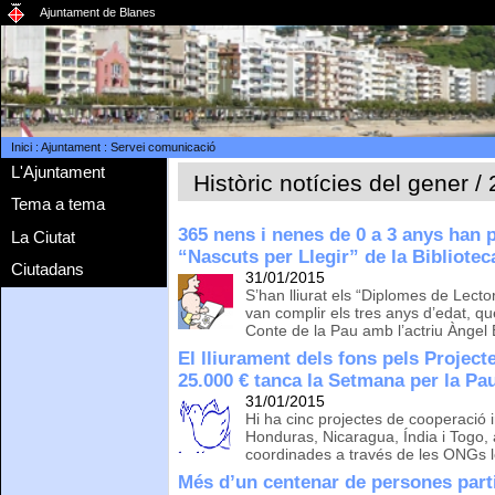
Ajuntament de Blanes
Inici
:
Ajuntament
:
Servei comunicació
L'Ajuntament
Històric notícies del gener /
Tema a tema
365 nens i nenes de 0 a 3 anys han p
La Ciutat
“Nascuts per Llegir” de la Bibliotec
Ciutadans
31/01/2015
S’han lliurat els “Diplomes de Lecto
van complir els tres anys d’edat, qu
Conte de la Pau amb l’actriu Àngel
El lliurament dels fons pels Projec
25.000 € tanca la Setmana per la Pa
31/01/2015
Hi ha cinc projectes de cooperació 
Honduras, Nicaragua, Índia i Togo,
coordinades a través de les ONGs l
Més d’un centenar de persones parti