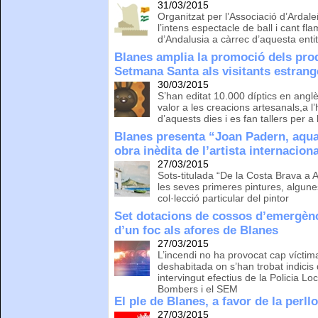
31/03/2015
Organitzat per l’Associació d’Ardal
l’intens espectacle de ball i cant fl
d’Andalusia a càrrec d’aquesta entit
Blanes amplia la promoció dels pro
Setmana Santa als visitants estrang
30/03/2015
S’han editat 10.000 díptics en anglè
valor a les creacions artesanals,a l
d’aquests dies i es fan tallers per 
Blanes presenta “Joan Padern, aqua
obra inèdita de l’artista internaciona
27/03/2015
Sots-titulada “De la Costa Brava a 
les seves primeres pintures, algun
col·lecció particular del pintor
Set dotacions de cossos d’emergènci
d’un foc als afores de Blanes
27/03/2015
L’incendi no ha provocat cap víctima
deshabitada on s’han trobat indici
intervingut efectius de la Policia 
Bombers i el SEM
El ple de Blanes, a favor de la perll
27/03/2015