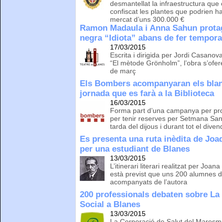
desmantellat la infraestructura que
confiscat les plantes que podrien hav
mercat d’uns 300.000 €
Ramon Madaula i Anna Sahun protag
negra “Idiota” abans de fer tempor
17/03/2015
Escrita i dirigida per Jordi Casan
“El mètode Grönholm”, l’obra s’ofer
de març
Els Bombers acompanyaran els blan
jornada que es farà a la Biblioteca
16/03/2015
Forma part d’una campanya per pr
per tenir reserves per Setmana Sant
tarda del dijous i durant tot el div
Es presenta una ruta inèdita de Jo
per una estudiant de Blanes
13/03/2015
L’itinerari literari realitzat per Jo
està previst que uns 200 alumnes de 
acompanyats de l’autora
200 professionals debaten sobre La S
Social a Blanes
13/03/2015
La Corporació de Salut del Maresme