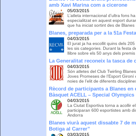
amb Xavi Marina com a cicerone
05/03/2015
L’atleta internacional d’ultra fons 
especialitzat en aquest esport dur
que ha iniciat sortint des de Blanes
Blanes, preparada per a la 51a Fest
04/03/2015
El jurat ja ha escollit quins dels 2
les sis categories. Durant la festa
llibre sobre els 50 anys dels premis 
La Generalitat reconeix la tasca de 
04/03/2015
Són atletes del Club Twirling Blane
Joves Promeses de l’Esport Gironí c
noies de l’elit de diferents disciplin
Rècord de participants a Blanes en
Bàsquet ACELL – Special Olympics
04/03/2015
La Ciutat Esportiva torna a acollir
participaran 600 esportistes amb dis
Andorra
Blanes viurà aquest dissabte 7 de m
Botiga al Carrer”
03/03/2015