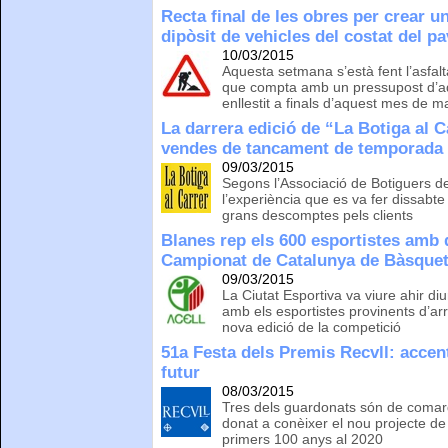
Recta final de les obres per crear un
dipòsit de vehicles del costat del pa
10/03/2015
Aquesta setmana s’està fent l’asfalta
que compta amb un pressupost d’adj
enllestit a finals d’aquest mes de m
La darrera edició de “La Botiga al 
vendes de tancament de temporada
09/03/2015
Segons l’Associació de Botiguers d
l’experiència que es va fer dissabte
grans descomptes pels clients
Blanes rep els 600 esportistes amb d
Campionat de Catalunya de Bàsque
09/03/2015
La Ciutat Esportiva va viure ahir d
amb els esportistes provinents d’a
nova edició de la competició
51a Festa dels Premis Recvll: accen
futur
08/03/2015
Tres dels guardonats són de comarqu
donat a conèixer el nou projecte de 
primers 100 anys al 2020