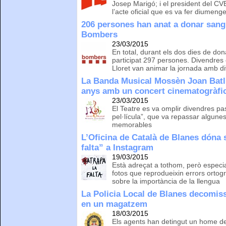
Josep Marigó; i el president del C
l’acte oficial que es va fer diumeng
206 persones han anat a donar san
Bombers
23/03/2015
En total, durant els dos dies de do
participat 297 persones. Divendres
Lloret van animar la jornada amb di
La Banda Musical Mossèn Joan Batlle
anys amb un concert cinematogràfi
23/03/2015
El Teatre es va omplir divendres p
pel·lícula”, que va repassar algun
memorables
L’Oficina de Català de Blanes dóna 
falta” a Instagram
19/03/2015
Està adreçat a tothom, però especia
fotos que reprodueixin errors ortogr
sobre la importància de la llengua
La Policia Local de Blanes decomis
en un magatzem
18/03/2015
Els agents han detingut un home de