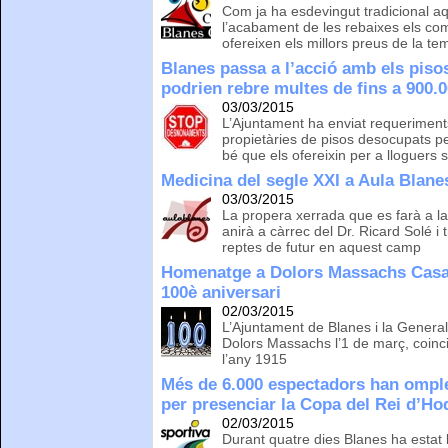
Com ja ha esdevingut tradicional aq
l’acabament de les rebaixes els come
ofereixen els millors preus de la t
Blanes passa a l’acció amb els piso
podrien rebre multes de fins a 900.0
03/03/2015
L’Ajuntament ha enviat requeriments
propietàries de pisos desocupats 
bé que els ofereixin per a lloguers s
Medicina del segle XXI a Aula Blane
03/03/2015
La propera xerrada que es farà a la
anirà a càrrec del Dr. Ricard Solé i 
reptes de futur en aquest camp
Homenatge a Dolors Massachs Casam
100è aniversari
02/03/2015
L’Ajuntament de Blanes i la Genera
Dolors Massachs l’1 de març, coinc
l’any 1915
Més de 6.000 espectadors han omple
per presenciar la Copa del Rei d’Ho
02/03/2015
Durant quatre dies Blanes ha estat l