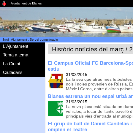
Ajuntament de Blanes
Inici
:
Ajuntament
:
Servei comunicació
L'Ajuntament
Històric notícies del març / 
Tema a tema
El Campus Oficial FC Barcelona-Spo
La Ciutat
estiu
Ciutadans
31/03/2015
És la seu que atrau més futbolistes
nois i noies provenien de Rússia, Es
Mèxic i Corea, entre d’altres països
Blanes estrena un nou espai urbà a
31/03/2015
La nova plaça està situada on duran
vehicles, a tocar de l’antic pavelló d
principals vies d’entrada al municipi
El grup de ball de Daniel Candelas i
omplen el Teatre