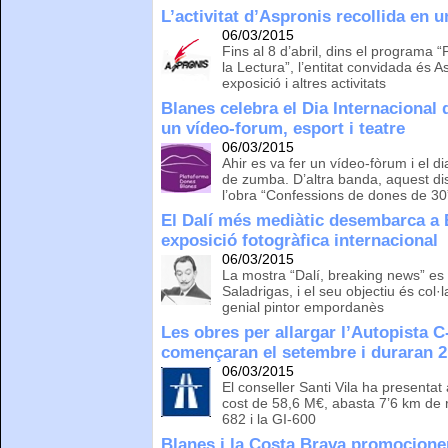
L’activitat d’Aspronis recollida en u
06/03/2015
Fins al 8 d’abril, dins el program
la Lectura”, l’entitat convidada és 
exposició i altres activitats
Blanes celebra el Dia Internacional
un vídeo-forum, esport i teatre
06/03/2015
Ahir es va fer un vídeo-fòrum i el 
de zumba. D’altra banda, aquest dis
l’obra “Confessions de dones de 30
El Dalí més mediàtic desembarca a 
exposició fotogràfica internacional
06/03/2015
La mostra “Dalí, breaking news” es p
Saladrigas, i el seu objectiu és col·l
genial pintor empordanès
Les obres per allargar l’Autopista C
començaran el setembre i duraran 2
06/03/2015
El conseller Santi Vila ha presentat 
cost de 58,6 M€, abasta 7’6 km de 
682 i la GI-600
Blanes i la Costa Brava promocionen