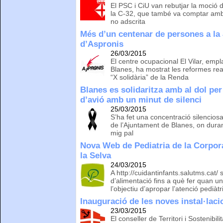
El PSC i CiU van rebutjar la moció 
la C-32, que també va comptar amb 
no adscrita
Més d’un centenar de persones a la
d’Aspronis
26/03/2015
El centre ocupacional El Vilar, empl
Blanes, ha mostrat les reformes re
“X solidària” de la Renda
Blanes es solidaritza amb al dol per
d’avió amb un minut de silenci
25/03/2015
S’ha fet una concentració silenciosa
de l’Ajuntament de Blanes, on duran
mig pal
Nova Web de Pediatria de la Corpor
la Selva
24/03/2015
A http://cuidantinfants.salutms.cat/ 
d’alimentació fins a què fer quan u
l’objectiu d’apropar l’atenció pediàtr
Inauguració de les noves instal·lac
23/03/2015
El conseller de Territori i Sostenibili