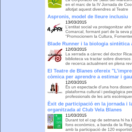
en el marc de la IV Jornada de Coor
allotjat aquest divendres al Teatre
Aspronis, model de lleure inclusiu
13/03/2015
L’entitat social va protagonitzar ahi
Comarcal, formant part de la seva p
“Promocionem la Cultura, Fomentem
Blade Runner i la biologia sintètica
12/03/2015
La xerrada a càrrec del doctor Ricar
biblioteca va tractar sobre divers
de recerca actualment en plena rev
El Teatre de Blanes ofereix "L’impre
còmica per aprendre a estimar i gau
12/03/2015
És un espectacle d’una hora dissen
plataforma cultural i pedagògica per 
professionals de les arts escènique
Èxit de participació en la jornada i 
organitzada al Club Vela Blanes
11/03/2015
Durant tot el cap de setmana hi ha h
fons econòmics, a banda de la Rega
amb la participació de 120 esportis