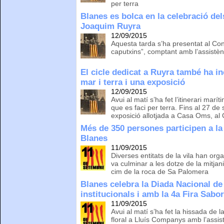
per terra
Blanes es bolca en la celebració del
Joaquim Ruyra
12/09/2015
Aquesta tarda s’ha presentat al Conv
caputxins”, comptant amb l’assist
El cicle dedicat a Ruyra també ha inc
mar i terra i una exposició
12/09/2015
Avui al matí s’ha fet l’itinerari ma
que es faci per terra. Fins al 27 de
exposició allotjada a Casa Oms, al
Més de 350 persones participen a l
Blanes
11/09/2015
Diverses entitats de la vila han orga
va culminar a les dotze de la mitjan
cim de la roca de Sa Palomera
Blanes celebra la Diada Nacional d
institucionals i amb la 4a Fira Sabo
11/09/2015
Avui al matí s’ha fet la hissada de 
floral a Lluís Companys amb l’assist