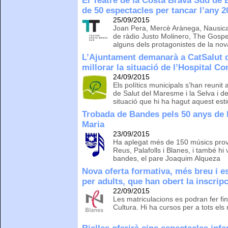
El Teatre de la Costa Brava Sud de 
de 50 espectacles per tancar l’any 2
25/09/2015
Joan Pera, Mercè Arànega, Nausicaa
de ràdio Justo Molinero, The Gospe
alguns dels protagonistes de la no
L’Ajuntament demanarà a CatSalut q
millorar la situació de l’Hospital C
24/09/2015
Els polítics municipals s’han reunit
de Salut del Maresme i la Selva i d
situació que hi ha hagut aquest esti
Trobada de Bandes pels 50 anys de l
Maria
23/09/2015
Ha aplegat més de 150 músics prov
Reus, Palafolls i Blanes, i també hi
bandes, el pare Joaquim Alqueza
Nova oferta formativa, més breu i es
per adults, que han obert la inscrip
22/09/2015
Les matriculacions es podran fer fi
Cultura. Hi ha cursos per a tots els ni