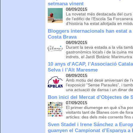
setmana vinent
08/09/2015
La novetat més destacada del curs
de l’edifici de l’Escola Sa Forcaner
d’història ha estat allotjada en mòd
Bloggers internacionals han estat a 
Costa Brava
08/09/2015
Durant la seva estada a la vila tam
gastronòmics locals i de la cuina med
indrets, el Jardí Botànic Marimurtra
10 anys d’ACAP, l’Associació Catala
Selva i l’Alt Maresme
08/09/2015
Amb motiu del desè aniversari de l’e
l’exposició “Sense Paraules”, i tamb
una actuació de dansa i un dinar 
Bon inici del Mercat d’Objectes de
07/09/2015
El primer diumenge en què s’ha pos
visitants tant de Blanes com de fora 
articles: des dels més corrents fins
Sven Stadel i Irene Sánchez a Europ
guanyen el Campionat d’Espanya a 