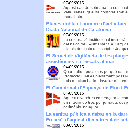
07/09/2015
Aquest cap de setmana ha culminat 
Vela Blanes, que ha comptat amb els
modalitats
Blanes dobla el nombre d’activitats
Diada Nacional de Catalunya
07/09/2015
La celebració institucional inclourà
del balcó de l’Ajuntament. Al llarg 
ells els dedicats a l’escriptor Joaq
El Servei de Vigilància de les platge
assistències i 5 rescats al mar
04/09/2015
Quan falten pocs dies perquè es tanq
Protecció Civil és plenament positiv
dels efectius ha fet davallar el no
El Campionat d’Espanya de Finn i E
04/09/2015
Aquest divendres començarà la com
un màxim de tres per jornada, despr
cerimònia inaugural
La sanitat pública a debat en la dar
Fresca” d’aquest divendres 4 de se
03/09/2015