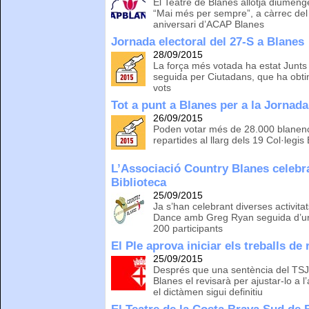
El Teatre de Blanes allotja diumenge
“Mai més per sempre”, a càrrec del 
aniversari d’ACAP Blanes
Jornada electoral del 27-S a Blanes
28/09/2015
La força més votada ha estat Junts 
seguida per Ciutadans, que ha obti
vots
Tot a punt a Blanes per a la Jornada
26/09/2015
Poden votar més de 28.000 blanenc
repartides al llarg dels 19 Col·legis
L’Associació Country Blanes celebra 
Biblioteca
25/09/2015
Ja s’han celebrant diverses activita
Dance amb Greg Ryan seguida d’un
200 participants
El Ple aprova iniciar els treballs d
25/09/2015
Després que una sentència del TSJC
Blanes el revisarà per ajustar-lo a l’
el dictàmen sigui definitiu