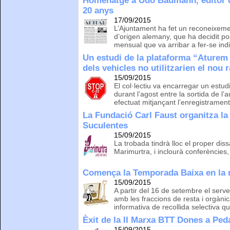
Homenatge a Udo Baumann, editor de
20 anys
17/09/2015
L’Ajuntament ha fet un reconeixemen
d’origen alemany, que ha decidit posa
mensual que va arribar a fer-se indi
Un estudi de la plataforma “Aturem
dels vehicles no utilitzarien el nou 
15/09/2015
El col·lectiu va encarregar un estudi
durant l’agost entre la sortida de l’a
efectuat mitjançant l’enregistramen
La Fundació Carl Faust organitza la
Suculentes
15/09/2015
La trobada tindrà lloc el proper di
Marimurtra, i inclourà conferències, 
Comença la Temporada Baixa en la r
15/09/2015
A partir del 16 de setembre el serve
amb les fraccions de resta i orgànic
informativa de recollida selectiva q
Èxit de la II Marxa BTT Dones a Ped
15/09/2015