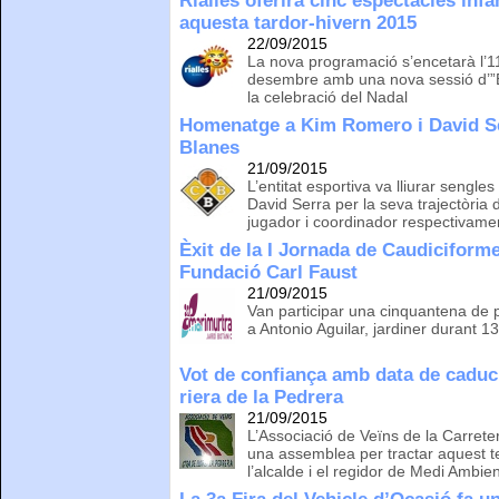
Rialles oferirà cinc espectacles infa
aquesta tardor-hivern 2015
22/09/2015
La nova programació s’encetarà l’11
desembre amb una nova sessió d’”E
la celebració del Nadal
Homenatge a Kim Romero i David Se
Blanes
21/09/2015
L’entitat esportiva va lliurar seng
David Serra per la seva trajectòria
jugador i coordinador respectivame
Èxit de la I Jornada de Caudiciforme
Fundació Carl Faust
21/09/2015
Van participar una cinquantena de 
a Antonio Aguilar, jardiner durant 1
Vot de confiança amb data de caduci
riera de la Pedrera
21/09/2015
L’Associació de Veïns de la Carrete
una assemblea per tractar aquest t
l’alcalde i el regidor de Medi Ambie