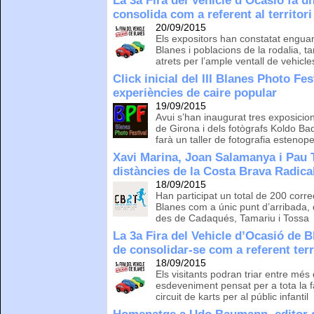
La 3a Fira del Vehicle d’Ocasió fa u
consolida com a referent al territori
20/09/2015
Els expositors han constatat enguan
Blanes i poblacions de la rodalia, 
atrets per l’ample ventall de vehicl
Click inicial del III Blanes Photo Fe
experiències de caire popular
19/09/2015
Avui s’han inaugurat tres exposicion
de Girona i dels fotògrafs Koldo Badi
farà un taller de fotografia estenop
Xavi Marina, Joan Salamanya i Pau T
distàncies de la Costa Brava Radical
18/09/2015
Han participat un total de 200 corr
Blanes com a únic punt d’arribada, 
des de Cadaqués, Tamariu i Tossa
La 3a Fira del Vehicle d’Ocasió de 
de consolidar-se com a referent terr
18/09/2015
Els visitants podran triar entre mé
esdeveniment pensat per a tota la f
circuit de karts per al públic infantil