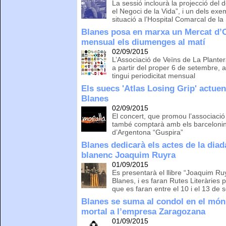
La sessió inclourà la projecció del
el Negoci de la Vida”, i un dels exe
situació a l’Hospital Comarcal de la
Blanes posa en marxa un Mercat d’
mensual els diumenges al matí
02/09/2015
L’Associació de Veïns de La Plantera
a partir del proper 6 de setembre, a
tingui periodicitat mensual
Els suecs 'Atlas Losing Grip' actuen
Blanes
02/09/2015
El concert, que promou l’associaci
també comptarà amb els barcelonin
d’Argentona “Guspira”
Blanes dedicarà els actes de la diada
blanenc Joaquim Ruyra
01/09/2015
Es presentarà el llibre “Joaquim Ru
Blanes, i es faran Rutes Literàries pe
que es faran entre el 10 i el 13 de
Blanes se suma al condol en el món 
mortal a l’empresa Zaragozana
01/09/2015