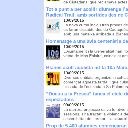
de Ciutadans, que reclamava actes
Tot a punt a per acollir diumenge l’
Radical Trail, amb sortides des de 
10/09/2015
La nova cursa inclou tres proves d
es faran dissabte des de Cadaqués 
amb una mateixa arribada a Blane
Homenatge a una àvia centenària d
10/09/2015
L’Ajuntament i la Generalitat han h
veïna de Mas Enlaire, coincidint am
Blanes acull aquesta nit la 10a Mar
10/09/2015
Diverses entitats organitzen i col·
començat aquesta tarda, i que culmi
hissada de l’estelada a Sa Palomer
“Docus a la Fresca” tanca el cicle 
espectadors
09/09/2015
La darrera projecció es va fer diven
sessions, s’ha tractat la violència d
sostenibilitat del territori i la situaci
Prop de 5.400 alumnes començaran e