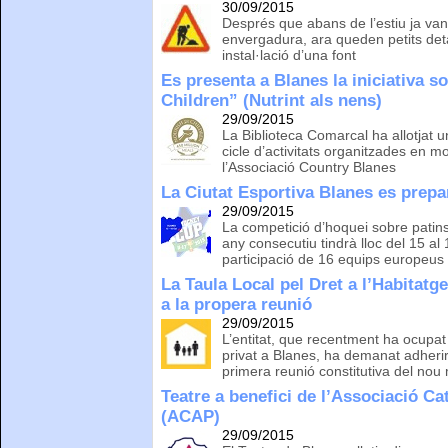
30/09/2015
Després que abans de l’estiu ja van 
envergadura, ara queden petits detal
instal·lació d’una font
Es presenta a Blanes la iniciativa s
Children” (Nutrint als nens)
29/09/2015
La Biblioteca Comarcal ha allotjat u
cicle d’activitats organitzades en m
l’Associació Country Blanes
La Ciutat Esportiva Blanes es prep
29/09/2015
La competició d’hoquei sobre patins 
any consecutiu tindrà lloc del 15 al
participació de 16 equips europeus
La Taula Local pel Dret a l’Habitatg
a la propera reunió
29/09/2015
L’entitat, que recentment ha ocupat
privat a Blanes, ha demanat adherir
primera reunió constitutiva del no
Teatre a benefici de l’Associació C
(ACAP)
29/09/2015