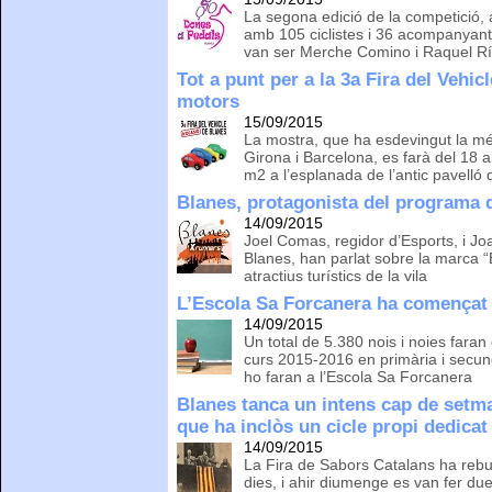
La segona edició de la competició,
amb 105 ciclistes i 36 acompanyants
van ser Merche Comino i Raquel R
Tot a punt per a la 3a Fira del Vehic
motors
15/09/2015
La mostra, que ha esdevingut la més 
Girona i Barcelona, es farà del 18 
m2 a l’esplanada de l’antic pavelló 
Blanes, protagonista del programa 
14/09/2015
Joel Comas, regidor d’Esports, i J
Blanes, han parlat sobre la marca 
atractius turístics de la vila
L’Escola Sa Forcanera ha començat a
14/09/2015
Un total de 5.380 nois i noies faran
curs 2015-2016 en primària i secun
ho faran a l’Escola Sa Forcanera
Blanes tanca un intens cap de setman
que ha inclòs un cicle propi dedica
14/09/2015
La Fira de Sabors Catalans ha rebut
dies, i ahir diumenge es van fer d