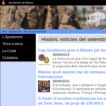
Ajuntament de Blanes
Inici
:
Ajuntament
:
Servei comunicació
L'Ajuntament
Històric notícies del setemb
Tema a tema
Cap incidència greu a Blanes pel t
La Ciutat
30/09/2015
Ciutadans
La única acció que s’ha hagut de fer
barrar l’accés a la platja de Sa Pal
la seguretat dels vianants que acce
Blanes acull aquest cap de setmana 
Internacional
30/09/2015
A la trobada, que s’allotjarà a l’esp
d’Autobusos, hi participaran vehicle
espanyol, Andorra, França i Portug
A finals d’octubre s’enllestiran les
de Sant Joan, de prop de 130.000 €