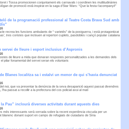
Lloret i Tossa promocionen conjuntament els carnavals i coordinen les multitudinàries
slògan de promoció està inspirat en la saga d’Star Wars: “Que la festa t’acompanyi!”
 teló de la programació professional al Teatre Costa Brava Sud amb
dís”
16
cle recrea les funcions ambulants de “ varietés” de la postguerra, i està protagonitzat
nas’, tres coristes que inclouen al repertori cuplets, pasdobles i cançó popular catalana
 servei de lleure i esport inclusius d’Aspronis
16
ostes de lleure a mida que donaran respostes personalitzades a les demandes dels
i el pilar fonamental del servei seran els voluntaris
 de Blanes localitza sa i estalvi un menor de qui s’havia denunciat
16
del noi, que va presentar la denúncia de la seva desaparició aquest passat divendres
a, l’ha passat a recollir a la prefectura del cos policial avui al matí
la Pau” inclourà diverses activitats durant aquests dies
16
es més interessants serà xerrada sobre la recent experiència viscuda per un
t blanenc donant suport en camps de refugiats de ciutadans de Síria