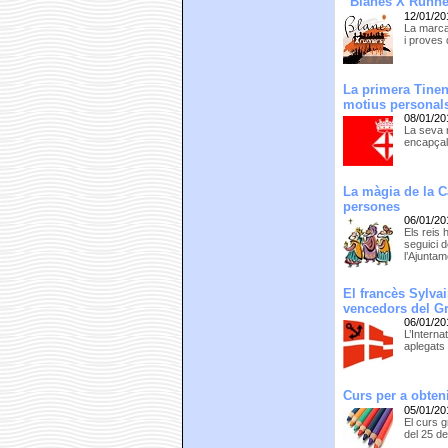
“Blanes X Runner
12/01/20
La marca
i proves
La primera Tinen
motius personal
08/01/20
La seva r
encapçala
La màgia de la C
persones
06/01/20
Els reis 
seguici 
l’Ajuntam
El francès Sylvai
vencedors del Gr
06/01/20
L’Intern
aplegats
Curs per a obteni
05/01/20
El curs g
del 25 d