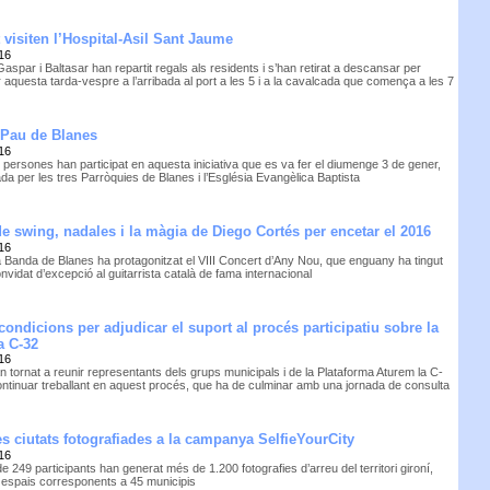
 visiten l’Hospital-Asil Sant Jaume
16
Gaspar i Baltasar han repartit regals als residents i s’han retirat a descansar per
r aquesta tarda-vespre a l’arribada al port a les 5 i a la cavalcada que comença a les 7
 Pau de Blanes
16
 persones han participat en aquesta iniciativa que es va fer el diumenge 3 de gener,
da per les tres Parròquies de Blanes i l’Església Evangèlica Baptista
de swing, nadales i la màgia de Diego Cortés per encetar el 2016
16
a Banda de Blanes ha protagonitzat el VIII Concert d’Any Nou, que enguany ha tingut
vidat d’excepció al guitarrista català de fama internacional
condicions per adjudicar el suport al procés participatiu sobre la
a C-32
16
n tornat a reunir representants dels grups municipals i de la Plataforma Aturem la C-
ontinuar treballant en aquest procés, que ha de culminar amb una jornada de consulta
es ciutats fotografiades a la campanya SelfieYourCity
16
de 249 participants han generat més de 1.200 fotografies d’arreu del territori gironí,
espais corresponents a 45 municipis