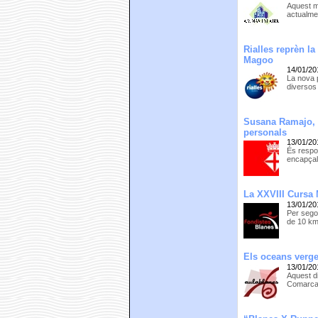
Aquest ma
actualmen
Rialles reprèn l
Magoo
14/01/20
La nova p
diversos 
Susana Ramajo, r
personals
13/01/20
És respon
encapçal
La XXVIII Cursa M
13/01/20
Per sego
de 10 km
Els oceans verge
13/01/20
Aquest di
Comarcal