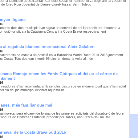
per la Comissió de Solidaritat i Cohesió Social, el manifest el va llegir ahir al vespre el
t de Creu Roja Joventut de Blanes-Lloret-Tossa, Serín Toledo
renyen lligams
16
taments dels dos municipis han signat un conveni de col·laboració per fomentar la
omoció turística a la Catalunya Central i la Costa Brava respectivament
 al regatista blanenc internacional Aleix Gelabert
16
darrera fita ha estat la 4a posició en la Barcelona World Race 2014-2015 juntament
c Costa. Tots dos van invertir 98 dies en donar la volta al món
 Susana Ramajo reben les Fonts Gòtiques al deixar el càrrec de
untament
16
 regidores s’han acomiadat amb sengles discursos en el darrer punt que s’ha tractat
 del dia del ple municipal celebrat aquesta nit
lanes, més familiar que mai
16
pal novetat serà el canvi de format de les primeres activitats del dissabte 6 de febrer,
ncurs de Disfresses Infantils precedit per Tallers, una Cercavila i un Ball
arnaval de la Costa Brava Sud 2016
16