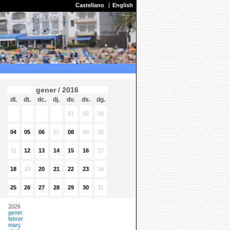
Castellano
English
gener / 2016
dl.
dt.
dc.
dj.
dv.
ds.
dg.
01
02
03
04
05
06
07
08
09
10
11
12
13
14
15
16
17
18
19
20
21
22
23
24
25
26
27
28
29
30
31
2026
gener
febrer
març