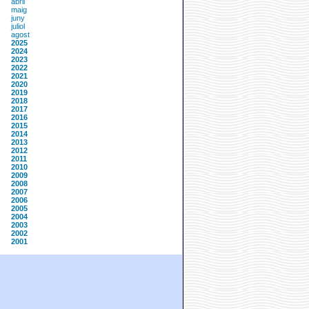
abril
maig
juny
juliol
agost
2025
2024
2023
2022
2021
2020
2019
2018
2017
2016
2015
2014
2013
2012
2011
2010
2009
2008
2007
2006
2005
2004
2003
2002
2001