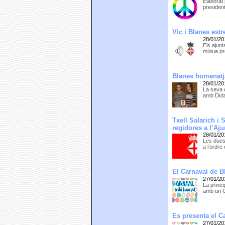
Elaborat 
presiden
Vic i Blanes est
28/01/20
Els ajun
mútua pr
Blanes homenatja
28/01/20
La seva 
amb Dída
Txell Salarich i
regidores a l’Aj
28/01/20
Les dues
a l’ordre
El Carnaval de B
27/01/20
La princi
amb un Co
Es presenta el C
27/01/20