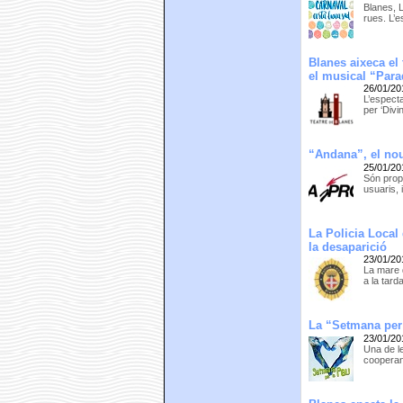
Blanes, 
rues. L’e
Blanes aixeca el
el musical “Para
26/01/20
L’especta
per ‘Divi
“Andana”, el nou
25/01/20
Són prop
usuaris, 
La Policia Local
la desaparició
23/01/20
La mare 
a la tard
La “Setmana per 
23/01/20
Una de l
cooperan