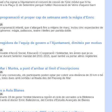
tí s’ha signat a l’Ajuntament el conveni de cessió de l’únic mòdul que hi ha
t a la Plaça 11 de Setembre perquè l’utilitzi l’Associació de Veïns d’aquest barri
a programació el proper cap de setmana amb la màgia d’Enric
16
rogramació infantil, que s’allargarà fins a mitjans de març, inclou cinc espectacles de
gèneres: màgia, pallassos, teatre i titelles per partida doble
egidora de l’equip de govern a l’Ajuntament, dimiteix per motius
16
sable d’Acció Social, Educació i Cooperació i Solidaritat, les àrees que ja va
ar durant l’anterior mandat del 2011-2015, quan també va portar altres regidories
ar i Murtra, a punt d’arribar al límit d’inscripcions
16
n any consecutiu, els participants poden optar per cobrir una distància de 20 km o bé
, totes dues amb sortida i arribada des del Passeig de Mar
s a Aula Blanes
16
marts 19 de gener l’entitat blanenca reprèn el cicle de xerrades a la Biblioteca
 amb el doctor Enric Ballesteros, del Centre d’Estudis Avançats de Blanes