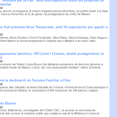
 “Setmana per la Pau” amb una exposició sobre els projectes de
daritat
16
a, que es va inaugurar el vespre d’aquest passat divendres, es podrà visitar a la Sala
 García-Tornel fins al 31 de gener i la protagonitzen les ONG de Blanes
ava Sud presenta Nova Temporada, amb 54 espectacles per gaudir a
16
ferrer, Berto Romero, Fermí Fernández, Mont Plans, Mercè Arànega, Clara Segura i
herti lideren la sisena programació conjunta que s’allotjarà a les dues sales
espectacles familiars, Off Lloret i Cinema, també protagonitzen la
ió
16
escenaris del Teatre Costa Brava Sud allotjaran actuacions de diversos gèneres a
entitats locals de Blanes i Lloret, així com espectacles familiars i altres al·licients
a la destinació de Turisme Familiar a Fitur
16
uests dies l’alcalde i la tinent d’alcalde de Turisme i Promoció de la Ciutat participen a
Internacional de Madrid, on assisteixen 9.500 empreses de 165 països i regions
ula Blanes
16
r Enric Ballesteros, investigador del CEAB-CSIC, va acostar la seva feina de
ció dels oceans al nombrós públic que omplia la sala de la Biblioteca Comarcal