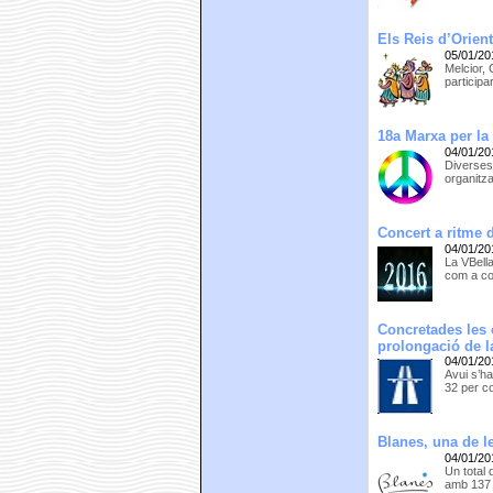
Els Reis d’Orient
05/01/20
Melcior, 
participa
18a Marxa per la
04/01/20
Diverses
organitza
Concert a ritme 
04/01/20
La VBell
com a con
Concretades les 
prolongació de l
04/01/20
Avui s’ha
32 per c
Blanes, una de l
04/01/20
Un total 
amb 137 