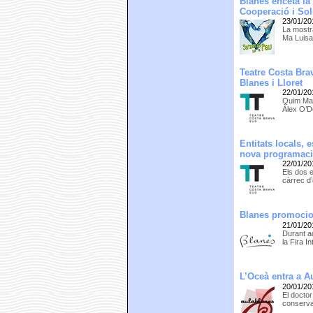
Blanes enceta la
Cooperació i Soli
23/01/20
La mostr
Ma Luisa
Teatre Costa Br
Blanes i Lloret
22/01/20
Quim Mas
Àlex O’Do
Entitats locals, 
nova programac
22/01/20
Els dos 
càrrec d’
Blanes promocion
21/01/20
Durant aq
la Fira 
L’Oceà entra a A
20/01/20
El docto
conserva