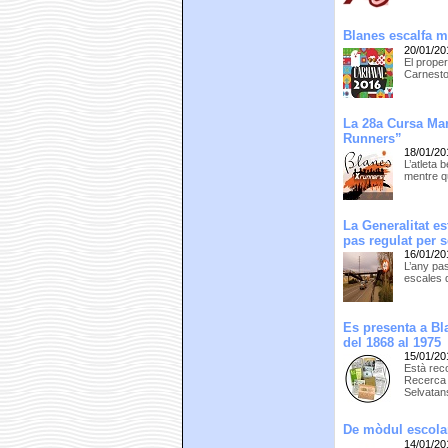
Blanes escalfa m
20/01/20
El proper
Carnesto
La 28a Cursa Mar
Runners”
18/01/20
L’atleta
mentre qu
La Generalitat es
pas regulat per 
16/01/20
L’any pa
escales 
Es presenta a Bl
del 1868 al 1975
15/01/20
Està reco
Recerca 
Selvatan
De mòdul escolar
14/01/20