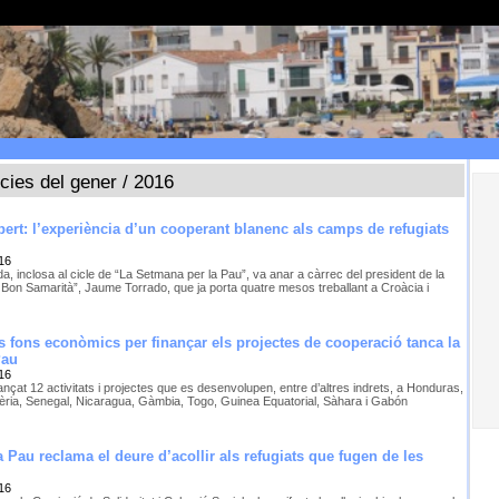
ícies del gener / 2016
bert: l’experiència d’un cooperant blanenc als camps de refugiats
16
a, inclosa al cicle de “La Setmana per la Pau”, va anar a càrrec del president de la
Bon Samarità”, Jaume Torrado, que ja porta quatre mesos treballant a Croàcia i
ls fons econòmics per finançar els projectes de cooperació tanca la
Pau
16
ançat 12 activitats i projectes que es desenvolupen, entre d’altres indrets, a Honduras,
lgèria, Senegal, Nicaragua, Gàmbia, Togo, Guinea Equatorial, Sàhara i Gabón
a Pau reclama el deure d’acollir als refugiats que fugen de les
16