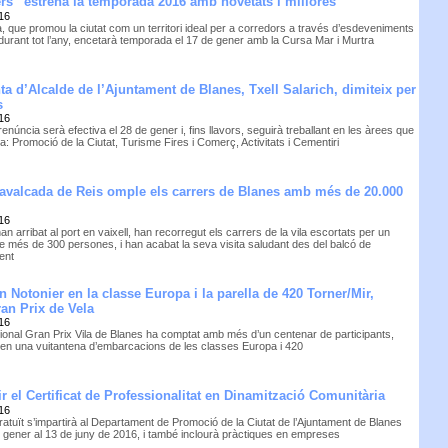
s” estrena la temporada 2016 amb novetats i millores
16
, que promou la ciutat com un territori ideal per a corredors a través d’esdeveniments
 durant tot l’any, encetarà temporada el 17 de gener amb la Cursa Mar i Murtra
ta d’Alcalde de l’Ajuntament de Blanes, Txell Salarich, dimiteix per
s
16
enúncia serà efectiva el 28 de gener i, fins llavors, seguirà treballant en les àrees que
: Promoció de la Ciutat, Turisme Fires i Comerç, Activitats i Cementiri
avalcada de Reis omple els carrers de Blanes amb més de 20.000
16
han arribat al port en vaixell, han recorregut els carrers de la vila escortats per un
de més de 300 persones, i han acabat la seva visita saludant des del balcó de
ent
n Notonier en la classe Europa i la parella de 420 Torner/Mir,
an Prix de Vela
16
ational Gran Prix Vila de Blanes ha comptat amb més d’un centenar de participants,
 en una vuitantena d’embarcacions de les classes Europa i 420
r el Certificat de Professionalitat en Dinamització Comunitària
16
ratuït s’impartirà al Departament de Promoció de la Ciutat de l’Ajuntament de Blanes
e gener al 13 de juny de 2016, i també inclourà pràctiques en empreses