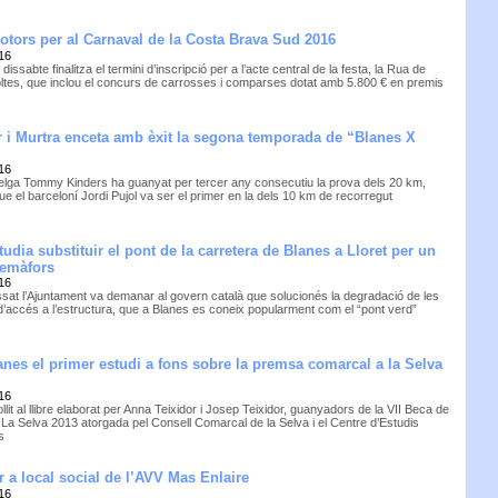
otors per al Carnaval de la Costa Brava Sud 2016
16
 dissabte finalitza el termini d’inscripció per a l’acte central de la festa, la Rua de
ltes, que inclou el concurs de carrosses i comparses dotat amb 5.800 € en premis
 i Murtra enceta amb èxit la segona temporada de “Blanes X
16
 belga Tommy Kinders ha guanyat per tercer any consecutiu la prova dels 20 km,
e el barceloní Jordi Pujol va ser el primer en la dels 10 km de recorregut
tudia substituir el pont de la carretera de Blanes a Lloret per un
semàfors
16
ssat l’Ajuntament va demanar al govern català que solucionés la degradació de les
d’accés a l’estructura, que a Blanes es coneix popularment com el “pont verd”
anes el primer estudi a fons sobre la premsa comarcal a la Selva
16
llit al llibre elaborat per Anna Teixidor i Josep Teixidor, guanyadors de la VII Beca de
La Selva 2013 atorgada pel Consell Comarcal de la Selva i el Centre d’Estudis
s
 a local social de l’AVV Mas Enlaire
16