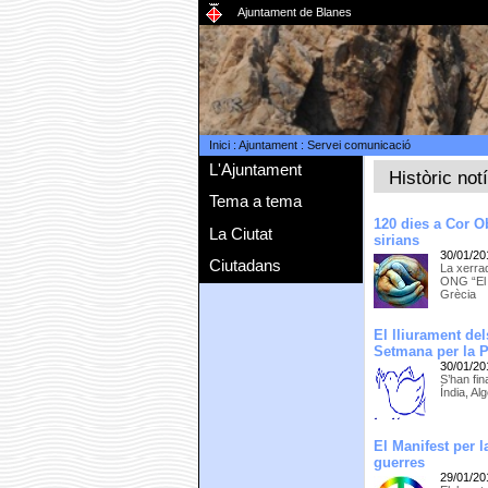
Ajuntament de Blanes
Inici
:
Ajuntament
:
Servei comunicació
L'Ajuntament
Històric not
Tema a tema
120 dies a Cor O
La Ciutat
sirians
30/01/20
Ciutadans
La xerrad
ONG “El 
Grècia
El lliurament de
Setmana per la 
30/01/20
S’han fin
Índia, A
El Manifest per l
guerres
29/01/20