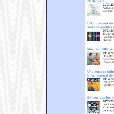
25 de març
21/03/20
Aquesta t
Carolet i
L’Ajuntament de 
seu compromís 
20/03/20
El secre
l’alcalde
Nylstar
Més de 5.000 per
19/03/20
Ha estat 
descatalo
Photocal
Una xerrada sobre
Internacional de
19/03/20
L’acte s’
Igualitar
Exhaurides les i
18/03/20
Les invi
s’han exh
del matí 