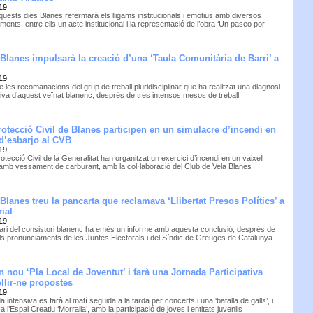
19
quests dies Blanes refermarà els lligams institucionals i emotius amb diversos
ents, entre ells un acte institucional i la representació de l’obra ‘Un paseo por
Blanes impulsarà la creació d’una ‘Taula Comunitària de Barri’ a
19
 les recomanacions del grup de treball pluridisciplinar que ha realitzat una diagnosi
tiva d’aquest veïnat blanenc, després de tres intensos mesos de treball
Protecció Civil de Blanes participen en un simulacre d’incendi en
d’esbarjo al CVB
19
rotecció Civil de la Generalitat han organitzat un exercici d’incendi en un vaixell
 amb vessament de carburant, amb la col·laboració del Club de Vela Blanes
Blanes treu la pancarta que reclamava ‘Llibertat Presos Polítics’ a
rial
19
tari del consistori blanenc ha emès un informe amb aquesta conclusió, després de
els pronunciaments de les Juntes Electorals i del Síndic de Greuges de Catalunya
 nou ‘Pla Local de Joventut’ i farà una Jornada Participativa
llir-ne propostes
19
a intensiva es farà al matí seguida a la tarda per concerts i una ‘batalla de galls’, i
à a l’Espai Creatiu ‘Morralla’, amb la participació de joves i entitats juvenils