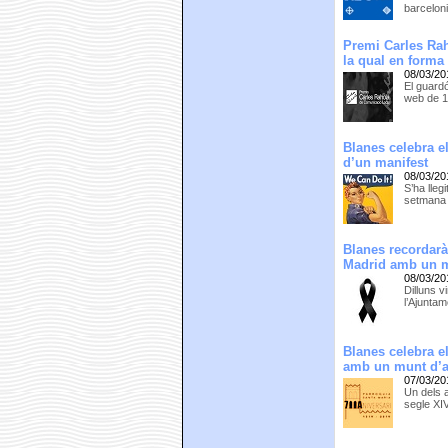
barcelon
Premi Carles Rah
la qual en forma
08/03/20
El guardó
web de 12
Blanes celebra e
d’un manifest
08/03/20
S’ha lle
setmana l
Blanes recordarà
Madrid amb un m
08/03/20
Dilluns v
l’Ajuntam
Blanes celebra e
amb un munt d’ac
07/03/20
Un dels a
segle XI