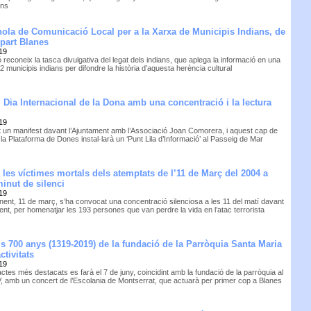
ins
ola de Comunicació Local per a la Xarxa de Municipis Indians, de
 part Blanes
19
 reconeix la tasca divulgativa del legat dels indians, que aplega la informació en una
 municipis indians per difondre la història d’aquesta herència cultural
l Dia Internacional de la Dona amb una concentració i la lectura
19
git un manifest davant l’Ajuntament amb l’Associació Joan Comorera, i aquest cap de
a Plataforma de Dones instal·larà un ‘Punt Lila d’Informació’ al Passeig de Mar
 les víctimes mortals dels atemptats de l’11 de Març del 2004 a
inut de silenci
19
inent, 11 de març, s’ha convocat una concentració silenciosa a les 11 del matí davant
ent, per homenatjar les 193 persones que van perdre la vida en l’atac terrorista
ls 700 anys (1319-2019) de la fundació de la Parròquia Santa Maria
tivitats
19
ctes més destacats es farà el 7 de juny, coincidint amb la fundació de la parròquia al
V, amb un concert de l’Escolania de Montserrat, que actuarà per primer cop a Blanes