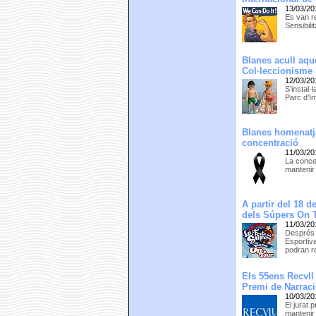
13/03/20
Es van re
Sensibil
Blanes acull aqu
Col·leccionisme
12/03/20
S’instal·
Parc d’In
Blanes homenatja
concentració
11/03/20
La concen
mantenir 
A partir del 18 d
dels Súpers On 
11/03/20
Després 
Esportiva
podran re
Els 55ens Recvll
Premi de Narrac
10/03/20
El jurat 
mantenir 