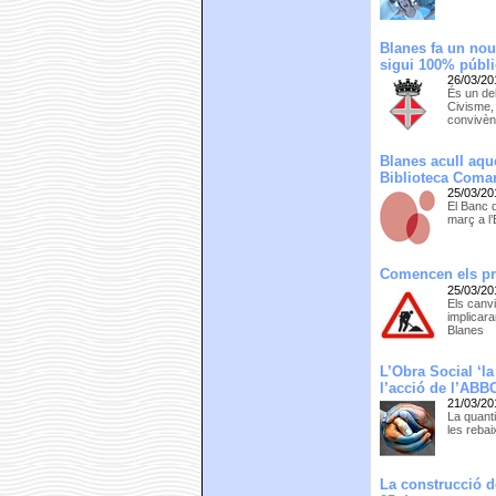
Blanes fa un nou
sigui 100% públ
26/03/20
És un de
Civisme, 
convivèn
Blanes acull aqu
Biblioteca Coma
25/03/20
El Banc 
març a l’
Comencen els pre
25/03/20
Els canvi
implicara
Blanes
L’Obra Social ‘la
l’acció de l’ABB
21/03/20
La quant
les reba
La construcció d