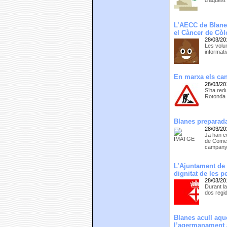
d’aquest
L’AECC de Blane
el Càncer de Còl
28/03/20
Les volun
informati
En marxa els can
28/03/20
S’ha redu
Rotonda 
Blanes preparada
28/03/20
Ja han co
de Comer
campan
L’Ajuntament de 
dignitat de les 
28/03/20
Durant l
dos regi
Blanes acull aqu
l’agermanament