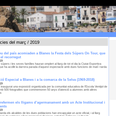
ícies del març / 2019
eu del país acomiaden a Blanes la Festa dels Súpers On Tour, que
í el recorregut
19
 súpers i les seves famílies hauran omplert al llarg de tot el dia la Ciutat Esportiva
que ha acollit la darrera parada d’aquest espectacle amb dues funcions de matí i tarda
ió Especial a Blanes i a la comarca de la Selva (1969-2018)
19
 inaugurat una exposició organitzada per la comunitat educativa de l’Escola Ventijol de
mb 500 fotografies que commemoren 50 anys d’atenció a alumnes amb altres
ts
 refermen els lligams d’agermanament amb un Acte Institucional i
ments
19
arda els alcaldes de les dues poblacions han encapçalat un acte oficial, i al llarg