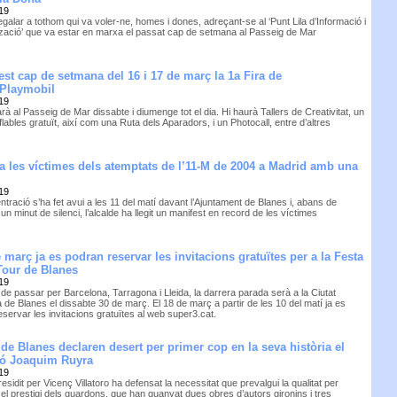
19
galar a tothom qui va voler-ne, homes i dones, adreçant-se al ‘Punt Lila d’Informació i
ització’ que va estar en marxa el passat cap de setmana al Passeig de Mar
est cap de setmana del 16 i 17 de març la 1a Fira de
 Playmobil
19
larà al Passeig de Mar dissabte i diumenge tot el dia. Hi haurà Tallers de Creativitat, un
flables gratuït, així com una Ruta dels Aparadors, i un Photocall, entre d’altres
 les víctimes dels atemptats de l’11-M de 2004 a Madrid amb una
19
tració s’ha fet avui a les 11 del matí davant l’Ajuntament de Blanes i, abans de
un minut de silenci, l’alcalde ha llegit un manifest en record de les víctimes
e març ja es podran reservar les invitacions gratuïtes per a la Festa
Tour de Blanes
19
de passar per Barcelona, Tarragona i Lleida, la darrera parada serà a la Ciutat
 de Blanes el dissabte 30 de març. El 18 de març a partir de les 10 del matí ja es
servar les invitacions gratuïtes al web super3.cat.
 de Blanes declaren desert per primer cop en la seva història el
ió Joaquim Ruyra
19
presidit per Vicenç Villatoro ha defensat la necessitat que prevalgui la qualitat per
el prestigi dels guardons, que han guanyat dues obres d’autors gironins i tres