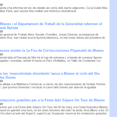
19
arda s’ha informat de tos els detalls als veïns dels barris adjacents, Ca la Guidó-Mas
 Mas Florit, que veuran feta realitat una històrica reivindicació
Blanes i el Departament de Treball de la Generalitat refermen el
amb Nylstar
19
tari general de Treball, Afers Socials i Famílies, Josep Ginesta, acompanyat de
 Mario Ros, han visitat avui la factoria blanenca, on han estat rebuts pel president de
sones visiten la 1a Fira de Col·leccionisme Playmobil de Blanes
19
instal·lada al Passeig de Mar tot el cap de setmana i, a banda de comprar figures
gades i novetats, també hi havia un Parc d’Inflables, un Taller de Creativitat i un
l
 les ‘masculinitats dissidents’ tanca a Blanes el cicle del Dia
 les Dones
19
ha allotjat a la Biblioteca Comarcal, a càrrec de dos representants de l’entitat ‘Homes
is’, que promou fomentar i recolzar el canvi dels homes per afavorir la igualtat
nvitacions gratuïtes per a la Festa dels Súpers On Tour de Blanes
19
tacions per a la Festa dels Súpers On Tour del 30 de març a la Ciutat Esportiva Blanes,
aurit en gairebé una hora, en les dues funcions del matí i la tarda. Avui dilluns a les 10
s’ha obert al web del Super3, super3.cat, l’espai per reservar les invitacions gratuïtes