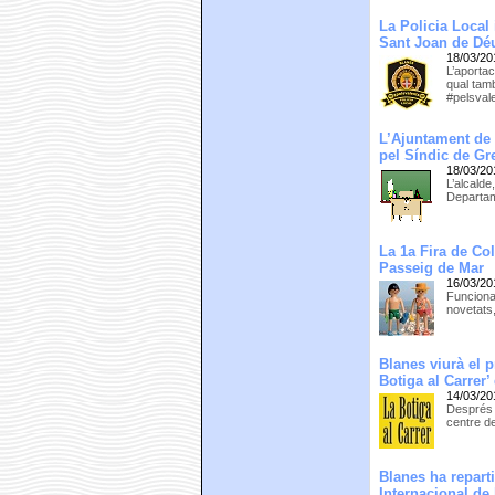
La Policia Local
Sant Joan de Dé
18/03/20
L’aporta
qual tamb
#pelsval
L’Ajuntament de 
pel Síndic de G
18/03/20
L’alcalde
Departam
La 1a Fira de Co
Passeig de Mar
16/03/20
Funciona
novetats,
Blanes viurà el 
Botiga al Carrer
14/03/20
Després q
centre de
Blanes ha reparti
Internacional de