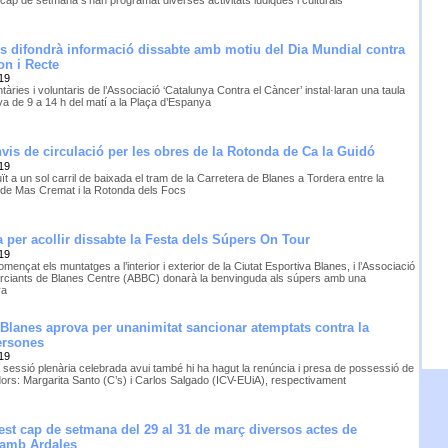
 cap de setmana s’han programat diverses activitats lúdiques i culturals
s difondrà informació dissabte amb motiu del Dia Mundial contra
on i Recte
19
tàries i voluntaris de l’Associació ‘Catalunya Contra el Càncer’ instal·laran una taula
va de 9 a 14 h del matí a la Plaça d’Espanya
vis de circulació per les obres de la Rotonda de Ca la Guidó
19
ït a un sol carril de baixada el tram de la Carretera de Blanes a Tordera entre la
de Mas Cremat i la Rotonda dels Focs
 per acollir dissabte la Festa dels Súpers On Tour
19
mençat els muntatges a l’interior i exterior de la Ciutat Esportiva Blanes, i l’Associació
ciants de Blanes Centre (ABBC) donarà la benvinguda als súpers amb una
ya
Blanes aprova per unanimitat sancionar atemptats contra la
persones
19
a sessió plenària celebrada avui també hi ha hagut la renúncia i presa de possessió de
dors: Margarita Santo (C’s) i Carlos Salgado (ICV-EUiA), respectivament
est cap de setmana del 29 al 31 de març diversos actes de
 amb Ardales