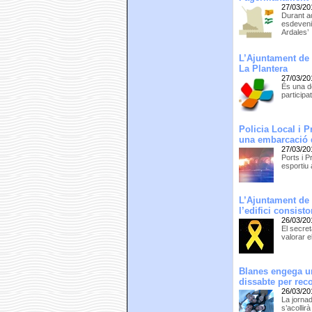
27/03/20
Durant a
esdevenim
Ardales’
L’Ajuntament de 
La Plantera
27/03/20
És una de
participa
Policia Local i 
una embarcació 
27/03/20
Ports i P
esportiu
L’Ajuntament de 
l’edifici consisto
26/03/20
El secre
valorar 
Blanes engega un
dissabte per reco
26/03/20
La jornad
s’acollir