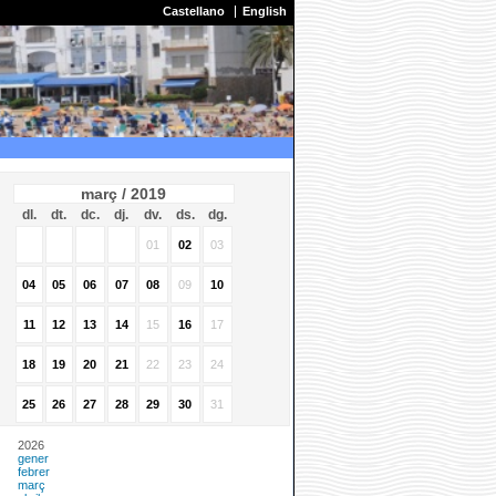
Castellano
English
març / 2019
dl.
dt.
dc.
dj.
dv.
ds.
dg.
01
02
03
04
05
06
07
08
09
10
11
12
13
14
15
16
17
18
19
20
21
22
23
24
25
26
27
28
29
30
31
2026
gener
febrer
març