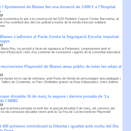
 i l’Ajuntament de Blanes fan una donació de 3.000 € a l’Hospital
u
19
ció econòmica és per a la construcció del SJD Pediatric Cancer Center Barcelona, al
é s’ha contribuït des del cos policial a través de la venda d’escuts solidaris
ents
Blanes s’adhereix al Pacte Contra la Segregació Escolar impulsat
reuges
19
, Mario Ros, ha assistit a l’acte de signatura al Parlament, conjuntament amb el
ent d’Educació i més d’un centenar de consistoris i agents de la comunitat educativa
l·leccionisme Playmobil de Blanes atrau públic de totes les edats al
19
rà durant tot el cap de setmana, amb Punts de Venda de personatges descatalogats i
 Tallers de Creativitat, un Parc d’Inflables gratuït i la Ruta d’Aparadors, entre d’altres
proper dissabte 16 de març la segona i darrera jornada de ‘La
’ de l’ABBC
19
ue la primera jornada va tenir lloc el passat dissabte 9 de març, els carreres del
 la vila conviuran dissabte vinent amb la ‘1a Fira de Col·leccionisme Playmobil’
t 400 polseres reivindicant la llibertat i igualtat amb motiu del Dia
 la Dona