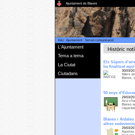
Ajuntament de Blanes
Inici
:
Ajuntament
:
Servei comunicació
L'Ajuntament
Històric not
Tema a tema
Els Súpers d’arr
La Ciutat
ha finalitzat aqu
30/03/20
Ciutadans
Milers de
Blanes, 
50 anys d’Educac
29/03/20
Avui s’ha
Blanes a
capacita
Blanes i Ardales
altres esdeveni
29/03/20
Aquesta t