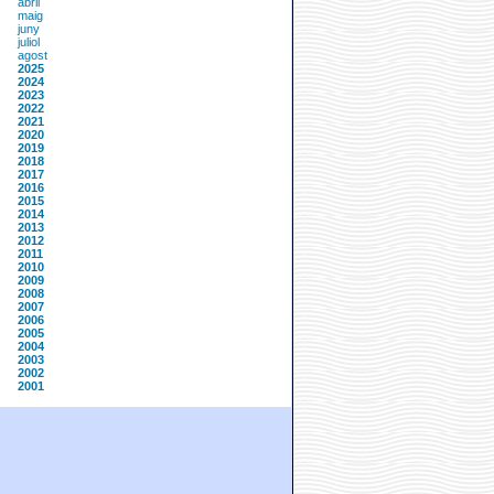
abril
maig
juny
juliol
agost
2025
2024
2023
2022
2021
2020
2019
2018
2017
2016
2015
2014
2013
2012
2011
2010
2009
2008
2007
2006
2005
2004
2003
2002
2001