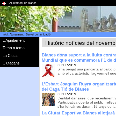
Ajuntament de Blanes
Inici
:
Ajuntament
:
Servei comunicació
L'Ajuntament
Històric notícies del novemb
Tema a tema
Blanes dóna suport a la lluita cont
La Ciutat
Mundial que es commemora l’1 de 
Ciutadans
30/11/2019
S’ha penjat una pancarta al balcó p
amb el característic llaç vermell que 
L’Esbart Joaquim Ruyra organitzarà
del Caga Tió de Blanes
30/11/2019
L’entitat dansaire, que recentment 
Participativa oberta al públic, relle
s’ha fet càrrec durant 16 anys de la
La Ciutat Esportiva Blanes allotjarà 