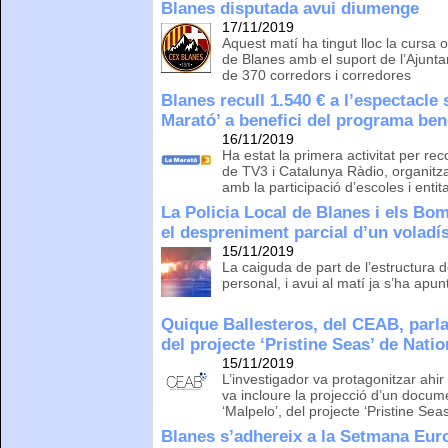
Blanes disputada avui diumenge
17/11/2019
Aquest matí ha tingut lloc la cursa 
de Blanes amb el suport de l’Ajunt
de 370 corredors i corredores
Blanes recull 1.540 € a l’espectacle 
Marató’ a benefici del programa ben
16/11/2019
Ha estat la primera activitat per re
de TV3 i Catalunya Ràdio, organitz
amb la participació d’escoles i enti
La Policia Local de Blanes i els B
el despreniment parcial d’un voladí
15/11/2019
La caiguda de part de l’estructura 
personal, i avui al matí ja s’ha apunt
Quique Ballesteros, del CEAB, parla
del projecte ‘Pristine Seas’ de Nati
15/11/2019
L’investigador va protagonitzar ahir
va incloure la projecció d’un docume
‘Malpelo’, del projecte ‘Pristine Seas
Blanes s’adhereix a la Setmana Eur