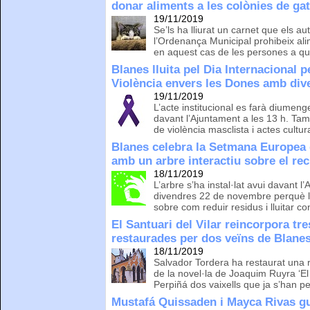
donar aliments a les colònies de gat
19/11/2019
Se’ls ha lliurat un carnet que els au
l’Ordenança Municipal prohibeix alim
en aquest cas de les persones a qui
Blanes lluita pel Dia Internacional p
Violència envers les Dones amb dive
19/11/2019
L’acte institucional es farà diumeng
davant l’Ajuntament a les 13 h. Tam
de violència masclista i actes cultur
Blanes celebra la Setmana Europea 
amb un arbre interactiu sobre el rec
18/11/2019
L’arbre s’ha instal·lat avui davant l’
divendres 22 de novembre perquè l
sobre com reduir residus i lluitar co
El Santuari del Vilar reincorpora tr
restaurades per dos veïns de Blane
18/11/2019
Salvador Tordera ha restaurat una 
de la novel·la de Joaquim Ruyra ‘El 
Perpiñá dos vaixells que ja s’han pe
Mustafá Quissaden i Mayca Rivas gu