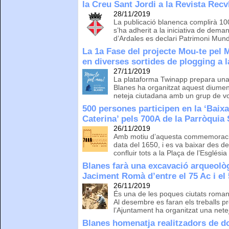
la Creu Sant Jordi a la Revista Recv
28/11/2019
La publicació blanenca complirà 100
s’ha adherit a la iniciativa de dema
d’Ardales es declari Patrimoni Mu
La 1a Fase del projecte Mou-te pel 
en diverses sortides de plogging a 
27/11/2019
La plataforma Twinapp prepara una 
Blanes ha organitzat aquest diume
neteja ciutadana amb un grup de vo
500 persones participen en la ‘Baix
Caterina’ pels 700A de la Parròquia
26/11/2019
Amb motiu d’aquesta commemoració
data del 1650, i es va baixar des d
confluir tots a la Plaça de l’Església
Blanes farà una excavació arqueològ
Jaciment Romà d’entre el 75 Ac i el
26/11/2019
És una de les poques ciutats roman
Al desembre es faran els treballs p
l’Ajuntament ha organitzat una nete
Blanes homenatja realitzadors de 