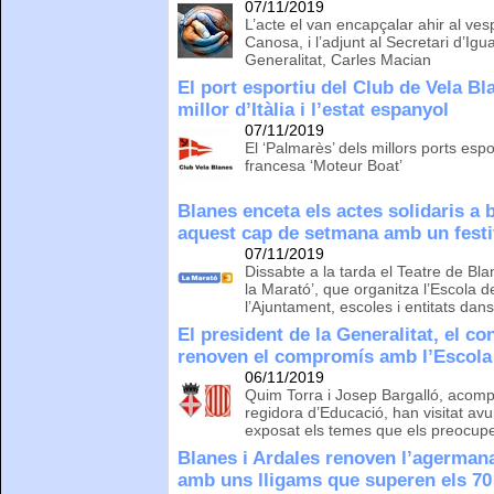
07/11/2019
L’acte el van encapçalar ahir al ves
Canosa, i l’adjunt al Secretari d’Igu
Generalitat, Carles Macian
El port esportiu del Club de Vela Bl
millor d’Itàlia i l’estat espanyol
07/11/2019
El ‘Palmarès’ dels millors ports espo
francesa ‘Moteur Boat’
Blanes enceta els actes solidaris a 
aquest cap de setmana amb un festi
07/11/2019
Dissabte a la tarda el Teatre de Bla
la Marató’, que organitza l’Escola
l’Ajuntament, escoles i entitats dan
El president de la Generalitat, el co
renoven el compromís amb l’Escola 
06/11/2019
Quim Torra i Josep Bargalló, acompa
regidora d’Educació, han visitat avu
exposat els temes que els preocup
Blanes i Ardales renoven l’agermanam
amb uns lligams que superen els 70