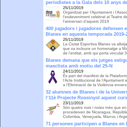
periodistes a la Gala dels 10 anys d
25/11/2019
Organitzat per l’Ajuntament i l’Assoc
l’esdeveniment celebrat al Teatre de
l’aniversari d’aquest 2019
400 jugadors i jugadores defensen e
Blanes en aquesta temporada 2019-
25/11/2019
La Ciutat Esportiva Blanes va allotj
que va incloure un homenatge a Ma
de l’entitat, amb qui porta vinculat 
Blanes demana que els jutges estigu
masclista amb motiu del 25-N
24/11/2019
És part del manifest de la Platafor
l’Acte Institucional de l’Ajuntament e
a l’Eliminació de la Violència enver
32 alumnes de Blanes i de la Univer
l’11è Projecte Rossinyol aquest cur
23/11/2019
Són quatre nois i noies més que en l’
procedeixen de Nicaragua, Repúbl
Colòmbia, Veneçuela, Marroc i Arge
71 persones participen a Blanes en