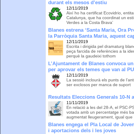
durant els mesos d’estiu
12/11/2019
Així ho ha certificat Ecovidrio, enti
Catalunya, que ha coordinat un es
Verdes a la Costa Brava’
Blanes estrena ‘Santa Maria, Ora P
la Parròquia Santa Maria, aquest c
12/11/2019
Escrita i dirigida pel dramaturg bl
peça farcida de referències a la id
perquè la gaudeixi tothom
L’Ajuntament de Blanes convoca un 
per aprovar els temes que van al 
12/11/2019
La sessió inclourà els punts de l’an
ser exclosos per manca de suport
Resultats Eleccions Generals 10-N 
11/11/2019
En relació a les del 28-A, el PSC-
votada amb un percentatge més ba
augmentat lleugerament, igual qu
Blanes engega el Pla Local de Jovent
i aportacions dels i les joves