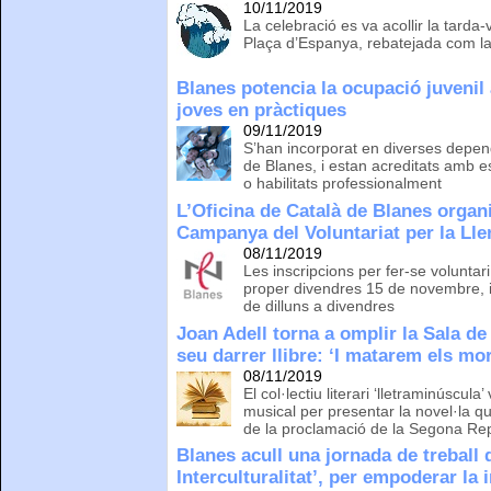
10/11/2019
La celebració es va acollir la tarda
Plaça d’Espanya, rebatejada com la
Blanes potencia la ocupació juvenil
joves en pràctiques
09/11/2019
S’han incorporat en diverses depen
de Blanes, i estan acreditats amb est
o habilitats professionalment
L’Oficina de Català de Blanes organ
Campanya del Voluntariat per la Ll
08/11/2019
Les inscripcions per fer-se voluntari
proper divendres 15 de novembre, i
de dilluns a divendres
Joan Adell torna a omplir la Sala de
seu darrer llibre: ‘I matarem els mor
08/11/2019
El col·lectiu literari ‘lletraminúscula’
musical per presentar la novel·la q
de la proclamació de la Segona Re
Blanes acull una jornada de treball 
Interculturalitat’, per empoderar la