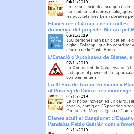
04/11/2019
La organització destaca que és la mi
Les cadires voladores ecològiques, e
les activitats més ben valorades pel
Blanes recull 4 tones de deixalles i 
diumenge del projecte ‘Mou-te pel 
03/11/2019
150 persones han participat en l’ex
digital ‘Twinapp’, que ha coordinat 
d’arreu de la Costa Brava
L’Estació d’Autobusos de Blanes, 
02/11/2019
La Generalitat de Catalunya està fen
i adequar el paviment, la reparació 
complementaris
La III Fira de Tardor en marxa a Bla
al Passeig de Dintre fins diumenge
01/11/2019
La principal novetat és un carrousel
canalla, enmig de 25 parades artesan
Gratuïts de Maquillatges i el Conta
Blanes acull el Campionat d’Espany
l’andalús Pablo Guitián com a favor
01/11/2019