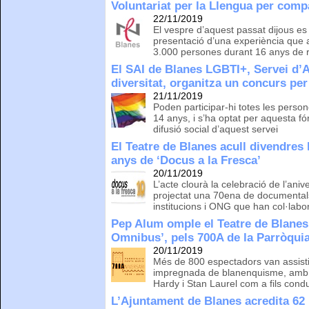
Voluntariat per la Llengua per compa
22/11/2019
El vespre d’aquest passat dijous es
presentació d’una experiència que 
3.000 persones durant 16 anys de 
El SAI de Blanes LGBTI+, Servei d’At
diversitat, organitza un concurs per 
21/11/2019
Poden participar-hi totes les perso
14 anys, i s’ha optat per aquesta fó
difusió social d’aquest servei
El Teatre de Blanes acull divendres 
anys de ‘Docus a la Fresca’
20/11/2019
L’acte clourà la celebració de l’ani
projectat una 70ena de documentals
institucions i ONG que han col·labo
Pep Alum omple el Teatre de Blanes
Omnibus’, pels 700A de la Parròqui
20/11/2019
Més de 800 espectadors van assisti
impregnada de blanenquisme, amb e
Hardy i Stan Laurel com a fils cond
L’Ajuntament de Blanes acredita 62