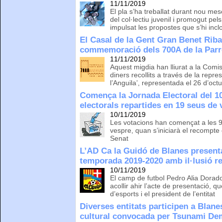
11/11/2019
El pla s’ha treballat durant nou mes
del col·lectiu juvenil i promogut pel
impulsat les propostes que s’hi inc
El Casal de la Gent Gran Benet Riba
commemoració dels 700A de la Parr
11/11/2019
Aquest migdia han lliurat a la Comis
diners recollits a través de la repre
l’Anguila’, representada el 26 d’oct
Comença la Jornada Electoral del 1
electorals repartides en 19 seus de 
10/11/2019
Les votacions han començat a les 9 d
vespre, quan s’iniciarà el recompte
Senat
L’AD Ca la Guidó de Blanes presenta
temporada 2019-2020 amb il·lusió r
10/11/2019
El camp de futbol Pedro Alia Dorado
acollir ahir l’acte de presentació, q
d’esports i el president de l’entitat
Diverses entitats participen a Blane
cultural convocada per Tsunami De