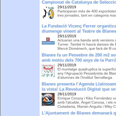
Campionat de Catalunya de Seleccio
29/11/2019
Participaran més de 400 esportistes
tres jornades, tant en categoria m
La Fundació Vicenç Ferrer organitza
diumenge vinent al Teatre de Blane
29/11/2019
Actuaran una banda amb versions d
Turner. També hi haurà danses de Bo
Mercè Domènech, que farà de fil c
Blanes fa un Pessebre de 200 m2 so
amb motiu dels 700 anys de la Parr
29/11/2019
El muntatge quadruplica la superfíci
any l’Agrupació Pessebrista de Bla
d’alumnes de l’Institut Serrallarga
Blanes presenta l’Agenda Llatinoam
la vista! La Revolució Digital que ve
28/11/2019
Enrique Coraza i Kiko Fernández va
amb l’alcalde, Àngel Canosa, i els r
Ciutadania, Marian Anguita i Miky C
L’Ajuntament de Blanes demanarà qu