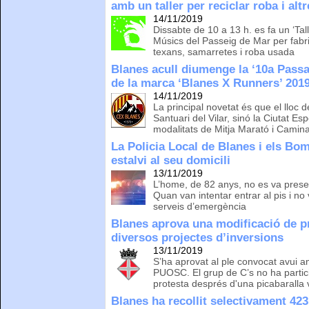
amb un taller per reciclar roba i alt
14/11/2019
Dissabte de 10 a 13 h. es fa un ‘Tal
Músics del Passeig de Mar per fab
texans, samarretes i roba usada
Blanes acull diumenge la ‘10a Passa
de la marca ‘Blanes X Runners’ 201
14/11/2019
La principal novetat és que el lloc d
Santuari del Vilar, sinó la Ciutat E
modalitats de Mitja Marató i Camin
La Policia Local de Blanes i els Bom
estalvi al seu domicili
13/11/2019
L’home, de 82 anys, no es va prese
Quan van intentar entrar al pis i no
serveis d’emergència
Blanes aprova una modificació de pr
diversos projectes d’inversions
13/11/2019
S’ha aprovat al ple convocat avui a
PUOSC. El grup de C’s no ha partic
protesta després d'una picabaralla 
Blanes ha recollit selectivament 423