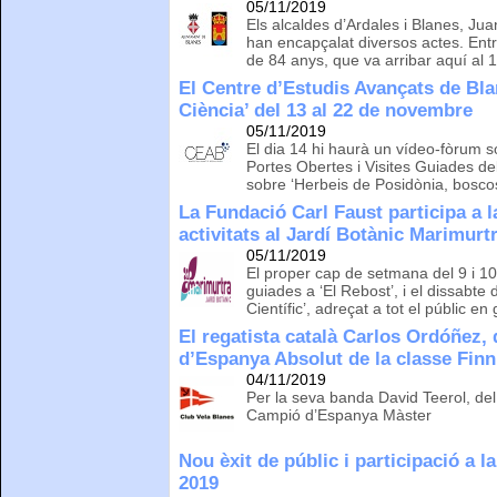
05/11/2019
Els alcaldes d’Ardales i Blanes, Ju
han encapçalat diversos actes. Ent
de 84 anys, que va arribar aquí al 
El Centre d’Estudis Avançats de Bla
Ciència’ del 13 al 22 de novembre
05/11/2019
El dia 14 hi haurà un vídeo-fòrum so
Portes Obertes i Visites Guiades del
sobre ‘Herbeis de Posidònia, boscos
La Fundació Carl Faust participa a 
activitats al Jardí Botànic Marimurt
05/11/2019
El proper cap de setmana del 9 i 1
guiades a ‘El Rebost’, i el dissabte 
Científic’, adreçat a tot el públic en
El regatista català Carlos Ordóñez,
d’Espanya Absolut de la classe Finn
04/11/2019
Per la seva banda David Teerol, de
Campió d’Espanya Màster
Nou èxit de públic i participació a la
2019