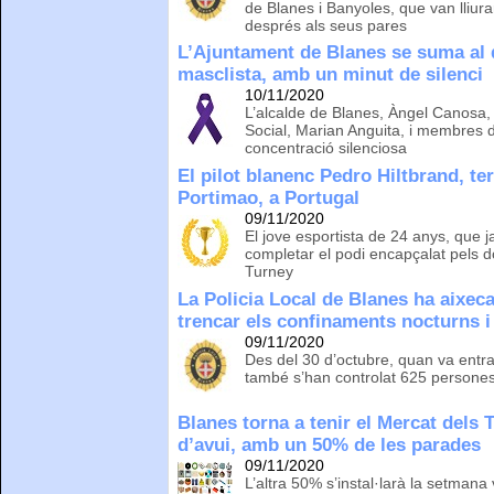
de Blanes i Banyoles, que van lliura
després als seus pares
L’Ajuntament de Blanes se suma al d
masclista, amb un minut de silenci
10/11/2020
L’alcalde de Blanes, Àngel Canosa,
Social, Marian Anguita, i membres d
concentració silenciosa
El pilot blanenc Pedro Hiltbrand, te
Portimao, a Portugal
09/11/2020
El jove esportista de 24 anys, que 
completar el podi encapçalat pels 
Turney
La Policia Local de Blanes ha aixec
trencar els confinaments nocturns i
09/11/2020
Des del 30 d’octubre, quan va entra
també s’han controlat 625 persones
Blanes torna a tenir el Mercat dels 
d’avui, amb un 50% de les parades
09/11/2020
L’altra 50% s’instal·larà la setmana