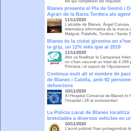
els qui compleixin els requisits
Blanes presenta el Pla de Gestió i 
Agrari de la Baixa Tordera als agent
11/11/2020
L’alcalde de Blanes, Àngel Canosa, 
telemàtica informativa de la marc
Malgrat, Palafolls, Tordera i Santa
Blanes és la ciutat gironina on s’h
la grip, un 12% més que al 2019
11/11/2020
Ahir va finalitzar la Campanya Intens
on s’han vacunat un total de 4.266
Primària i el suport de l’Ajuntament
Continua molt alt el nombre de paci
de Blanes i Calella, amb 92 persones
defuncions
10/11/2020
A l’Hospital Comarcal de Blanes hi h
l’hospital i 28 al sociosanitari
La Policia Local de Blanes localitza 
bretolades a diversos vehicles en u
10/11/2020
L’acció policial l’han protagonitzat