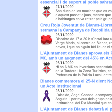
essencial i de suport al poble sahra
27/11/2020
Són dues de les mocions que es van 
d’aquest passat dijous, mentre que 
d’habitatges es va retirar pels gr
Creu Roja Joventut de Blanes-Lloret
setmana la Campanya de Recollida 
26/11/2020
Dissabte de 17 a 20 h s’instal·larà 
Verge Maria, al centre de Blanes, r
noves, i que no siguin bèl·liques ni 
L’Ajuntament de Blanes aprova els 
M€, amb un augment del 45% en Acc
26/11/2020
Hi ha 6 M€ en inversions necessàries
de la Tordera i la Zona Turística, c
Prefectura de la Policia Local, entre
Blanes commemora el 25-N dient No 
un Acte Institucional
25/11/2020
L’alcalde, Àngel Canosa, acompanyat
Anguita, i portaveus dels grups polít
Institucional del Dia Mundial que 
L’Ajuntament de Blanes debatrà al p