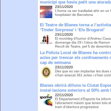
municipi que havia patit una aturad
23/11/2020
L’home va ser traslladat ahir en un 
hospitalari de Barcelona
El Teatre de Blanes torna a l’activi
‘Tinder Sorpresa’ i ‘Els Brugarol’
23/11/2020
El monòleg d’humor d’Andreu Casa
diumenge dia 29 i l’obra de Ramon
Recvll de Teatre, pel 5 de desembr
La Policia Local de Blanes ha control
actes per trencar els confinaments 
cap de setmana
23/11/2020
Des que es van implantar les due
s’han aixecat 361 actes i s’han cont
Blanes obrirà dilluns la Ciutat Espor
instal·lacions exteriors al 50% amb
22/11/2020
El Departament d’Esports ha informa
l’aforament màxim que tenen tots e
tram d’obertura progressiva