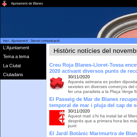
Ajuntament de Blanes
Inici
:
Ajuntament
:
Servei comunicació
L'Ajuntament
Històric notícies del novemb
Tema a tema
Creu Roja Blanes-Lloret-Tossa enc
La Ciutat
2020 activant diversos punts de reco
Ciutadans
30/11/2020
Aquesta setmana es poden dipositar
sexistes en diverses comerços del c
fer una paradeta a la Plaça Verge 
El Passeig de Mar de Blanes recuper
temporal de mar i pluja del cap de 
30/11/2020
Aquest matí s’hi ha instal·lat el Mer
després que a primera hora les màq
punt
El Jardí Botànic Marimurtra de Blan