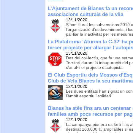
L’Ajuntament de Blanes fa un recon
associacions culturals de la vila
13/11/2020
S’han lliurat les subvencions 2019 a
l’organització d’esdeveniments, i le
pal·liar la inactivitat per les mesu
La Plataforma ‘Aturem la C-32’ ha pr
tercer projecte per allargar l’autopi
13/11/2020
Des del col·lectiu, que fa una setma
Territori durant la inauguració del 
s’anul·li el projecte d’autopista
El Club Esportiu dels Mossos d’Es
Club de Vela Blanes la seu marítim
12/11/2020
Les dues entitats han signat un con
l’àmbit esportiu i solidari
Blanes ha atès fins ara un centenar
famílies amb pocs recursos per paga
12/11/2020
La campanya pionera es farà fins a
destinat 180.000 €, ampliables si é