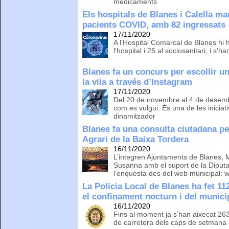
medicaments
Els hospitals de Blanes i Calella m
pacients COVID, amb 82 ingressats
17/11/2020
A l’Hospital Comarcal de Blanes hi 
l’hospital i 25 al sociosanitari; i s’h
Blanes fa un concurs per escollir u
la vila a través d’Instagram
17/11/2020
Del 20 de novembre al 4 de desem
com es vulgui. És una de les inicia
dinamitzador
Blanes fa una consulta ciutadana per
Agrari de la Baixa Tordera
16/11/2020
L’integren Ajuntaments de Blanes, M
Susanna amb el suport de la Diputac
l’enquesta des del web municipal: 
La Policia Local de Blanes ha fet 1
el confinament nocturn i del munici
16/11/2020
Fins al moment ja s’han aixecat 263
de carretera dels caps de setmana