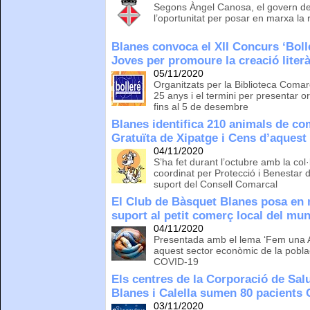
Segons Àngel Canosa, el govern de 
l’oportunitat per posar en marxa la 
Blanes convoca el XII Concurs ‘Boll
Joves per promoure la creació literà
05/11/2020
Organitzats per la Biblioteca Comar
25 anys i el termini per presentar 
fins al 5 de desembre
Blanes identifica 210 animals de c
Gratuïta de Xipatge i Cens d’aquest
04/11/2020
S’ha fet durant l’octubre amb la col·
coordinat per Protecció i Benestar 
suport del Consell Comarcal
El Club de Bàsquet Blanes posa en
suport al petit comerç local del mun
04/11/2020
Presentada amb el lema ‘Fem una Ass
aquest sector econòmic de la poblac
COVID-19
Els centres de la Corporació de Sal
Blanes i Calella sumen 80 pacients
03/11/2020