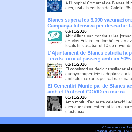
A l’Hospital Comarcal de Blanes hi
dies, i 54 als centres de Calella: 35 
Blanes supera les 3.000 vacunacions
Campanya Intensiva per descartar 
03/11/2020
Ahir dilluns van continuar les jorna
de Mas Enlaire, on també es fan avu
locals fins acabar el 10 de novemb
L’Ajuntament de Blanes estudia la po
Teixits torni al passeig amb un 50%
02/11/2020
El consistori va decidir traslladar e
guanyar superfície i adaptar-se a l
amb els marxants per valorar una a
El Cementiri Municipal de Blanes acu
amb el Protocol COVID en marxa
01/11/2020
Amb motiu d’aquesta celebració i el 
dies que s’han extremat les mesure
d’actuació
© Ajuntament de Bla
Passeig Dintre 29 | 17300