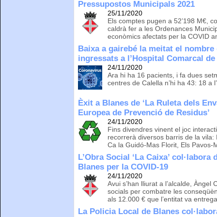
Pressupostos Municipals 2021
25/11/2020
Els comptes pugen a 52’198 M€, con
caldrà fer a les Ordenances Municip
econòmics afectats per la COVID a
Baixa a gairebé la meitat el nombr
ingressats a l’Hospital Comarcal de
24/11/2020
Ara hi ha 16 pacients, i fa dues se
centres de Calella n’hi ha 43: 18 a l’
Èxit a Blanes de ‘La Ruleta dels Env
Europea de Prevenció de Residus’
24/11/2020
Fins divendres vinent el joc interac
recorrerà diversos barris de la vila
Ca la Guidó-Mas Florit, Els Pavos-Ma
L’Obra Social ‘La Caixa’ col·labora
Blanes per la COVID-19
24/11/2020
Avui s’han lliurat a l’alcalde, Ànge
socials per combatre les conseqüè
als 12.000 € que l’entitat va entregar
La Policia Local de Blanes col·labor