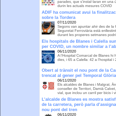
parades, que s’instal·laran en una 
durin les actuals mesures COVID
ADIF ha comunicat avui la finalitzac
sobre la Tordera
07/11/2020
Segons van apuntar ahir des de la G
Seguretat Ferroviària està enllestin
durant les properes setmanes podr
Els hospitals de Blanes i Calella s
per COVID, un nombre similar a l’ab
06/11/2020
A l’Hospital Comarcal de Blanes hi 
dies, i 65 a Calella: 42 a l’hospital i
Obert al trànsit el nou pont de la C
trencat al gener pel Temporal Glòri
06/11/2020
Els alcaldes de Blanes i Malgrat, À
conseller de Territori, Damià Calvet
vial, que inclou un carril per bicis i 
L’alcalde de Blanes es mostra satisf
de la carretera, però parla d’assign
nou pont del tren
06/11/2020