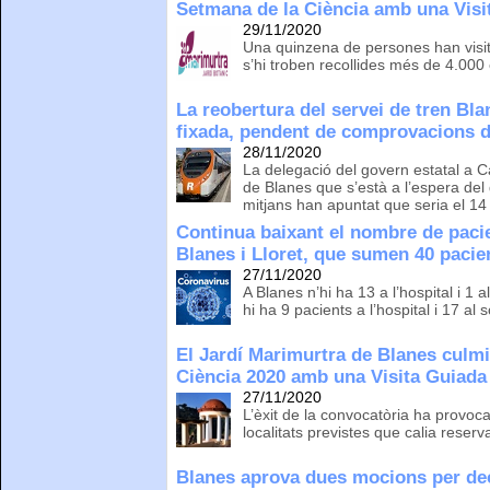
Setmana de la Ciència amb una Visi
29/11/2020
Una quinzena de persones han visi
s’hi troben recollides més de 4.000
La reobertura del servei de tren Bla
fixada, pendent de comprovacions d
28/11/2020
La delegació del govern estatal a C
de Blanes que s’està a l’espera del 
mitjans han apuntat que seria el 1
Continua baixant el nombre de paci
Blanes i Lloret, que sumen 40 pacie
27/11/2020
A Blanes n’hi ha 13 a l’hospital i 1 
hi ha 9 pacients a l’hospital i 17 al 
El Jardí Marimurtra de Blanes culmi
Ciència 2020 amb una Visita Guiada
27/11/2020
L’èxit de la convocatòria ha provoca
localitats previstes que calia reser
Blanes aprova dues mocions per dec