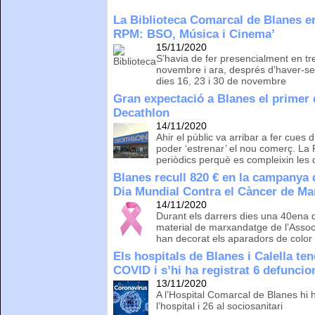
La Biblioteca Comarcal de Blanes enc
RPM: BSO, Música i Cinema’
15/11/2020
S’havia de fer presencialment en tre
novembre i ara, després d’haver-se
dies 16, 23 i 30 de novembre
Gran expectació a Blanes el primer 
Decathlon
14/11/2020
Ahir el públic va arribar a fer cues 
poder ‘estrenar’ el nou comerç. La P
periòdics perquè es compleixin les
Blanes recull 820 € en la campanya
Dia Mundial Contra el Càncer de M
14/11/2020
Durant els darrers dies una 40ena 
material de marxandatge de l’Assoc
han decorat els aparadors de color
Els hospitals de Blanes i Calella te
COVID i s’hi ha registrat 6 defuncio
13/11/2020
A l’Hospital Comarcal de Blanes hi h
l’hospital i 26 al sociosanitari