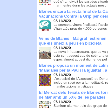
què s’han dividit les parades situad
mar mentre durin les actuals mes
Blanes encara la recta final de la 
Vacunacions Contra la Grip per des
08/11/2020
La setmana vinent finalitzarà l’acció
s’han atès prop de 4.000 persones 
Veïns de Blanes i Malgrat ‘estrenen’
que els uneix a peu i en bicicleta
08/11/2020
La nova infraestructura, que es va 
està sent aquest cap de setmana un a
especialment aquest diumenge pel
Blanes proposa un moment de calma 
‘Mandales per la Pau i la Igualtat’, 
07/11/2020
L’exposició de l’Associació de Don
inclou un racó per a la meditació, r
manifestacions artístiques
El Mercat dels Teixits de Blanes tor
de Mar amb un 50% de les parades
07/11/2020
S’aniran alternant els dos grups de