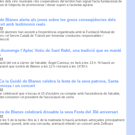
des dels cinc municipis i les cooperatives del territori han signat l’acta fundacional de
, que té l’objectiu de promocionar i donar suport a l’activitat agrària
 de Blanes alerta als joves sobre les greus conseqüències dels
nsit amb testimonis reals
22
00 alumnes han assistit a l’experiència organitzada amb la Fundació Mutual de
rs i el Servei Català de Trànsit per fomentar conductes responsables i
otecció
 diumenge l’Aplec Votiu de Sant Rafel, una tradició que es manté
5
22
ció del vot a càrrec de l’alcalde, Àngel Canosa, es farà a les 13 h. Hi haurà un
ratuït que sortirà de Blanes a les 12 h i tornarà a les 14’30 h
Ca la Guidó de Blanes celebra la festa de la seva patrona, Santa
missa i un concert
22
r celebració que s’escau el 15 d’octubre va comptar amb l’assistència de l’alcalde,
del consistori i el president de l’associació de veïns
ra de Blanes celebrarà dissabte la seva Festa del 30è aniversari
22
de les 5 de la tarda i fins la 1 de la matinada hi haurà activitats adreçades principalment
 familiar i juvenil, amb una cercavila, animació infantil i un concert amb ZeBrass