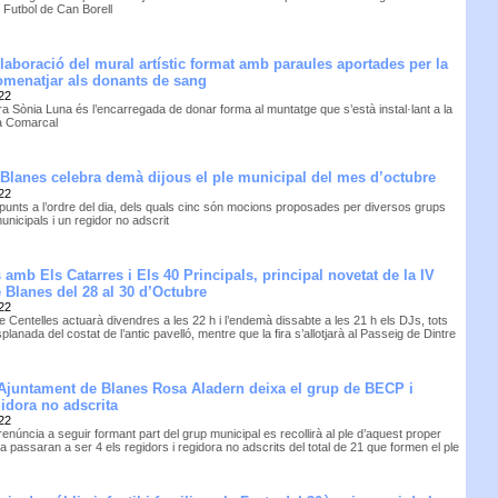
Futbol de Can Borell
elaboració del mural artístic format amb paraules aportades per la
omenatjar als donants de sang
22
ra Sònia Luna és l’encarregada de donar forma al muntatge que s’està instal·lant a la
ca Comarcal
Blanes celebra demà dijous el ple municipal del mes d’octubre
22
 punts a l’ordre del dia, dels quals cinc són mocions proposades per diversos grups
municipals i un regidor no adscrit
 amb Els Catarres i Els 40 Principals, principal novetat de la IV
e Blanes del 28 al 30 d’Octubre
22
e Centelles actuarà divendres a les 22 h i l’endemà dissabte a les 21 h els DJs, tots
splanada del costat de l’antic pavelló, mentre que la fira s’allotjarà al Passeig de Dintre
’Ajuntament de Blanes Rosa Aladern deixa el grup de BECP i
gidora no adscrita
22
enúncia a seguir formant part del grup municipal es recollirà al ple d’aquest proper
ra passaran a ser 4 els regidors i regidora no adscrits del total de 21 que formen el ple