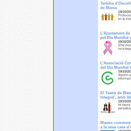
Tertúlia d’Oncol
de Mama
19/10/20
Professio
en la tro
L’Ajuntament de 
pel Dia Mundial
19/10/20
S’ha inst
reciclat
L’Associació Con
del Dia Mundial
19/10/20
Aquest a
informaci
El Teatre de Bla
Integral’, amb 
19/10/20
Hi haurà
periodis
Blanes commemor
a la seva casa d’
18/10/20