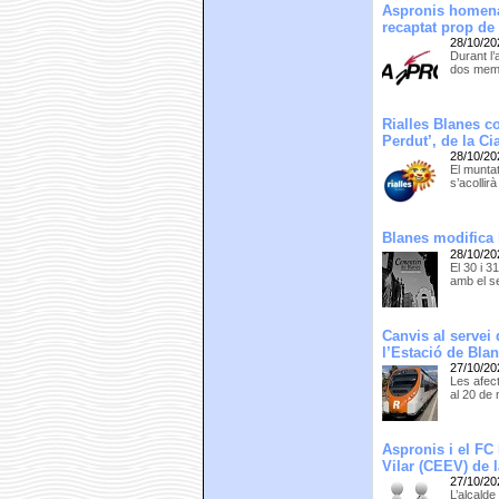
Aspronis homena
recaptat prop de
28/10/20
Durant l’
dos memb
Rialles Blanes c
Perdut’, de la Ci
28/10/20
El muntat
s’acollir
Blanes modifica 
28/10/20
El 30 i 
amb el se
Canvis al servei 
l’Estació de Bla
27/10/20
Les afec
al 20 de
Aspronis i el FC 
Vilar (CEEV) de 
27/10/20
L’alcalde