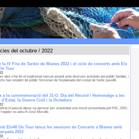
ícies del octubre / 2022
 la IV Fira de Tardor de Blanes 2022 i el cicle de concerts amb Els
 On Tour
22
es dies s’ha fet el tradicional mercat amanit amb diverses activitats pel públic familiar, i
rts han omplert de públic l’escenari de l’esplanada del costat de l’antic pavelló
x a la commemoració del 31-O, Dia del Record i Homenatge a les
d’Estat, la Guerra Civil i la Dictadura
22
elebrat el passat dijous va aprovar per unanimitat una moció presentada pel PSC, ERC,
 regidor no adscrit José Morcillo
amb Els40 On Tour tanca les sessions de Concerts a Blanes amb
tanyada 2022
22