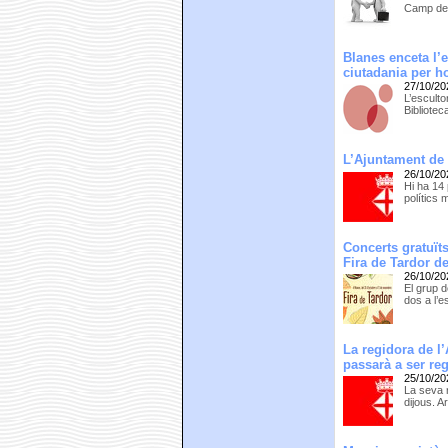
Camp de 
Blanes enceta l’
ciutadania per h
27/10/20
L’esculto
Bibliote
L’Ajuntament de 
26/10/20
Hi ha 14
polítics 
Concerts gratuïts
Fira de Tardor d
26/10/20
El grup d
dos a l’e
La regidora de l
passarà a ser re
25/10/20
La seva r
dijous. A