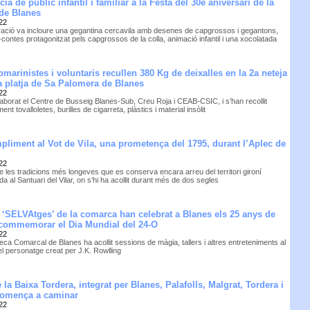
ia de públic infantil i familiar a la Festa del 30è aniversari de la
 de Blanes
22
ració va incloure una gegantina cercavila amb desenes de capgrossos i gegantons,
contes protagonitzat pels capgrossos de la colla, animació infantil i una xocolatada
marinistes i voluntaris recullen 380 Kg de deixalles en la 2a neteja
la platja de Sa Palomera de Blanes
22
laborat el Centre de Busseig Blanes-Sub, Creu Roja i CEAB-CSIC, i s’han recollit
ment tovalloletes, burilles de cigarreta, plàstics i material insòlit
liment al Vot de Vila, una prometença del 1795, durant l’Aplec de
22
e les tradicions més longeves que es conserva encara arreu del territori gironí
a al Santuari del Vilar, on s’hi ha acollit durant més de dos segles
 ‘SELVAtges’ de la comarca han celebrat a Blanes els 25 anys de
 commemorar el Dia Mundial del 24-O
22
teca Comarcal de Blanes ha acollit sessions de màgia, tallers i altres entreteniments al
el personatge creat per J.K. Rowlling
 la Baixa Tordera, integrat per Blanes, Palafolls, Malgrat, Tordera i
comença a caminar
22