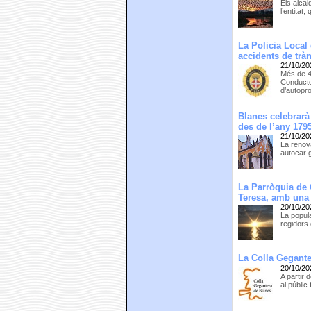
Els alcal
l’entitat
La Policia Local
accidents de trà
21/10/20
Més de 4
Conducto
d’autopr
Blanes celebrarà
des de l’any 179
21/10/20
La renova
autocar g
La Parròquia de 
Teresa, amb una 
20/10/20
La popula
regidors 
La Colla Gegante
20/10/20
A partir 
al públic