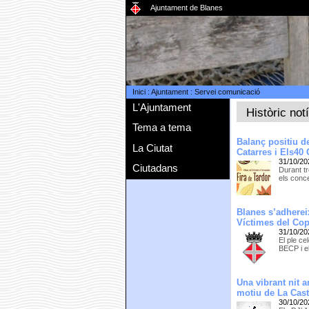
Ajuntament de Blanes
Inici
:
Ajuntament
:
Servei comunicació
L'Ajuntament
Històric not
Tema a tema
Balanç positiu de
La Ciutat
Catarres i Els40
31/10/20
Ciutadans
Durant tr
els conce
Blanes s’adherei
Víctimes del Cop 
31/10/20
El ple c
BECP i el
Una vibrant nit 
motiu de La Cas
30/10/20