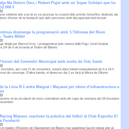
tja Ma Dolors Oms i Robert Pujol amb un Sopar Solidari que ha
 12.000 €
22
acte celebrat ahir a la nit es va anunciar la creació dels premis honorífics dedicats als
res d’honor de la fundació que atén persones amb discapacitat intel·lectual
ontinua diumenge la programació amb ‘L’Odissea del Riure
a. Teatre Mòbil
22
ge dirigit per Marcel Gros, i protagonitzat pels clowns Atilà Puig i Jordi Girabal,
à a 2/4 de 6 de la tarda al Teatre de Blanes
l’horari del Cementiri Municipal amb motiu de Tots Sants
22
31 d’octubre, així com l’1 de novembre, estarà obert ininterrompudament de 9 a 18 h
rvei de conserge. D’altra banda, el dimecres dia 2 es farà la Missa de Difunts
de la Línia R-1 entre Malgrat i Maçanet per obres d’infraestructura a
nes
22
tacions en la circulació de trens coincidiran amb els caps de setmana del 28 d’octubre
 novembre
Racing Blanenc reactiven la pràctica del futbol al Club Esportiu El
la Fundació
22
 i el regidor d’Esports de l’Ajuntament de Blanes han apadrinat l’acord signat ahir al