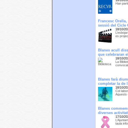
Han parti
Francesc Orella,
sessió del Cicle
18/10/20
L’esboja
es projec
Blanes acull dis
que celebraran e
18/10/20
La Biblio
convocat
Blanes farà dium
completar la de l
18/10/20
Col·labo
Aquests d
Blanes commemor
diverses activita
17/10/20
L’Ajuntam
taula inf