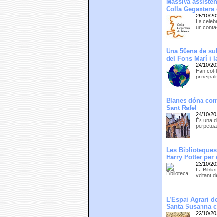
Massiva assistènc
Colla Gegantera
25/10/20
La celeb
un conta-
Una 50ena de sub
del Fons Marí i 
24/10/20
Han col·
principal
Blanes dóna comp
Sant Rafel
24/10/20
És una d
perpetuad
Les Biblioteques
Harry Potter per
23/10/20
La Biblio
voltant d
L’Espai Agrari de
Santa Susanna 
22/10/20