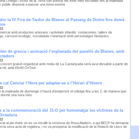
drià Ortega i Víctor de la Torra van punxar els èxits més escoltats fins la matinada
n públic disposat a passar una bona estona
hir la IV Fira de Tardor de Blanes al Passeig de Dintre fins demà
pre
22
mercat amb productes artesans i activitats infantils: contacontes, tallers de
ge, carrusel ecològic, xocolatada i l’animació amb personatges fantàstics
len de gresca i animació l’esplanada del pavelló de Blanes, amb
ectadors
22
 concert gratuït organitzat amb motiu de La Castanyada serà avui dissabte a partir de
 la nit, amb Els40 OnTour
 cal Canviar l’Hora per adaptar-se a l’Horari d’Hivern
22
e la matinada de diumenge s’haurà d’endarrerir el rellotge fins a les 2, de manera que
 dormir una hora més
x a la commemoració del 31-O per homenatjar les víctimes de la
 Dictadura
22
vat al ple d’ahir on es va recollir la renúncia de Rosa Aladern, a qui BECP ha demanat
ni la seva acta de regidora, i no va prosperar la modificació de la Relació de Llocs de