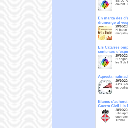
Els DJ’ A
davant u
En marxa des d’a
diumenge al ves
29/10/20
Hi ha un 
maquillat
Els Catarres omp
centenars d’esp
29/10/20
El segon
les 9 de
Aquesta matinada
29/10/20
A les 3 d
es podrà
Blanes s’adherei
Guerra Civil i la
28/10/20
S’ha apro
que retor
Treball