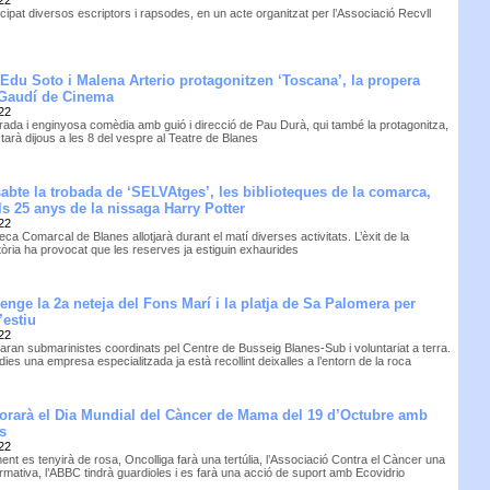
cipat diversos escriptors i rapsodes, en un acte organitzat per l’Associació Recvll
 Edu Soto i Malena Arterio protagonitzen ‘Toscana’, la propera
 Gaudí de Cinema
22
rrada i enginyosa comèdia amb guió i direcció de Pau Durà, qui també la protagonitza,
tarà dijous a les 8 del vespre al Teatre de Blanes
sabte la trobada de ‘SELVAtges’, les biblioteques de la comarca,
ls 25 anys de la nissaga Harry Potter
22
teca Comarcal de Blanes allotjarà durant el matí diverses activitats. L’èxit de la
òria ha provocat que les reserves ja estiguin exhaurides
enge la 2a neteja del Fons Marí i la platja de Sa Palomera per
’estiu
22
raran submarinistes coordinats pel Centre de Busseig Blanes-Sub i voluntariat a terra.
ies una empresa especialitzada ja està recollint deixalles a l’entorn de la roca
arà el Dia Mundial del Càncer de Mama del 19 d’Octubre amb
ts
22
ent es tenyirà de rosa, Oncolliga farà una tertúlia, l’Associació Contra el Càncer una
ormativa, l’ABBC tindrà guardioles i es farà una acció de suport amb Ecovidrio