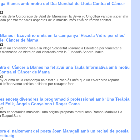
liga Blanes amb motiu del Dia Mundial de Lluita Contra el Càncer
22
nals de la Corporació de Salut del Maresme i la Selva i d’Oncolliga van participar ahir
bada per tractar altres aspectes de la malaltia, més enllà de l’àmbit sanitari
Blanes i Ecovidrio units en la campanya ‘Recicla Vidre per elles’
 del Càncer de Mama
22
al·lat un contenidor rosa a la Plaça Solidaritat i davant la Biblioteca per fomentar el
ge d’envasos de vidre en col·laboració amb la Fundació Sandra Ibarra
tra el Càncer a Blanes ha fet avui una Taula Informativa amb motiu
 Contra el Càncer de Mama
22
ny el lema de la campanya ha estat ‘El Rosa és més que un color’: s’ha repartit
ó i s’han venut articles solidaris per recaptar fons
nes enceta divendres la programació professional amb ‘Una Teràpia
Abel Folk, Àngels Gonyalons i Roger Coma
22
 tres espectacles musicals i una original proposta teatral amb Ramon Madaula i la
ta Raquel Sans
a el naixement del poeta Joan Maragall amb un recital de poesia
estiueig
22