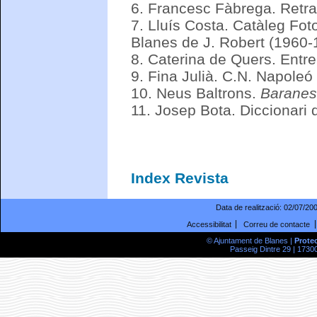
6.
Francesc Fàbrega. Retrat
7.
Lluís Costa. Catàleg Fot
Blanes de J. Robert (1960-
8.
Caterina de Quers. Entre
9.
Fina Julià. C.N. Napoleó
10.
Neus Baltrons.
Baranes
11.
Josep Bota. Diccionari 
Index Revista
Data de realització:
02/07/20
Accessibilitat
Correu de contacte
© Ajuntament de Blanes |
Prote
Passeig Dintre 29 | 17300