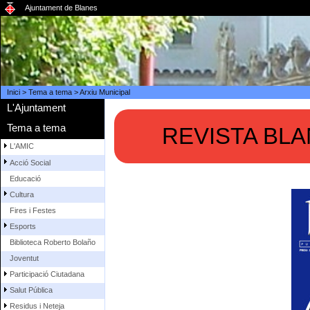
Ajuntament de Blanes
Inici
>
Tema a tema
>
Arxiu Municipal
L'Ajuntament
Tema a tema
REVISTA BLA
L'AMIC
Acció Social
Educació
Cultura
Fires i Festes
Esports
Biblioteca Roberto Bolaño
Joventut
Participació Ciutadana
Salut Pública
Residus i Neteja