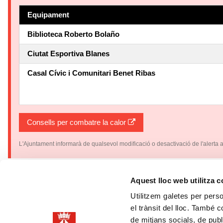
Equipament
Biblioteca Roberto Bolaño
Ciutat Esportiva Blanes
Casal Cívic i Comunitari Benet Ribas
Consells per combatre la calor
L'Ajuntament informarà de qualsevol modificació o desactivació de l'alerta a 
Aquest lloc web utilitza 
Utilitzem galetes per person
el trànsit del lloc. També 
Data d
de mitjans socials, de publ