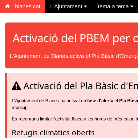
blanes.cat
L'Ajuntament
Tema a tema
Activació del PBEM per 
L'Ajuntament de Blanes activa el Pla Bàsic d'Emerg
Activació del Pla Bàsic d'
L'Ajuntament de Blanes ha activat en
fase d'alerta
el
Pla Bàsi
municipi.
Es recomana limitar l'activitat física a les hores de més calor, hi
Refugis climàtics oberts