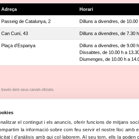
Adreça
Horari
Passeig de Catalunya, 2
Dilluns a divendres, de 10.00 
Can Cuní, 43
Dilluns a divendres, de 7.30 h
Plaça d'Espanya
Dilluns a divendres, de 9.00 h
Dissabtes, de 10.00 h a 13.30
Diumenges, de 10.00 h a 14.0
través dels seus canals oficials.
cookies
alitzar el contingut i els anuncis, oferir funcions de mitjans socia
compartim la informació sobre com feu servir el nostre lloc amb e
e realització: 07/08/2026 | Data de la darrera actualització: 07/
icitat i d'anàlisis amb qui col·laborem. Al seu torn, ells la poden