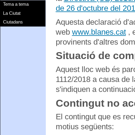
Tema a tema
de 26 d'octubre del 20
La Ciutat
Aquesta declaració d'acc
Ciutadans
web
www.blanes.cat
, 
provinents d'altres dom
Situació de com
Aquest lloc web és par
1112/2018 a causa de l
s'indiquen a continuaci
Contingut no ac
El contingut que es rec
motius següents: