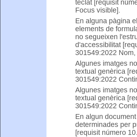
teclat [requisit n
Focus visible].
En alguna pàgina el
elements de formula
no segueixen l'est
d'accessibilitat [r
301549:2022 Nom, fu
Algunes imatges no 
textual genèrica [r
301549:2022 Conting
Algunes imatges no 
textual genèrica [r
301549:2022 Conting
En algun document l
determinades per pr
[requisit número 1