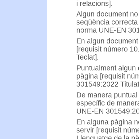
i relacions].
Algun document no 
seqüència correcta 
norma UNE-EN 30154
En algun document a
[requisit número 1
Teclat].
Puntualment algun do
pàgina [requisit n
301549:2022 Titulat
De manera puntual al
específic de manera
UNE-EN 301549:2022
En alguna pàgina no
servir [requisit n
Llenguatge de la pà