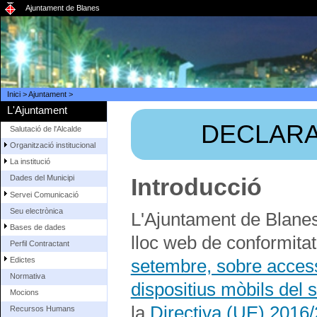
Ajuntament de Blanes
Inici
>
Ajuntament
>
L'Ajuntament
DECLARA
Salutació de l'Alcalde
Organització institucional
La institució
Introducció
Dades del Municipi
Servei Comunicació
Seu electrònica
L'Ajuntament de Blanes
Bases de dades
lloc web de conformita
Perfil Contractant
Edictes
setembre, sobre accessi
Normativa
dispositius mòbils del s
Mocions
la
Directiva (UE) 2016/
Recursos Humans