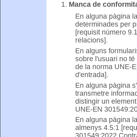
Manca de conformita
En alguna pàgina la
determinades per pr
[requisit número 9.
relacions].
En alguns formulari
sobre l'usuari no té 
de la norma UNE-EN
d'entrada].
En alguna pàgina s'h
transmetre informac
distingir un element
UNE-EN 301549:202
En alguna pàgina la 
almenys 4.5:1 [req
301549:2022 Contra