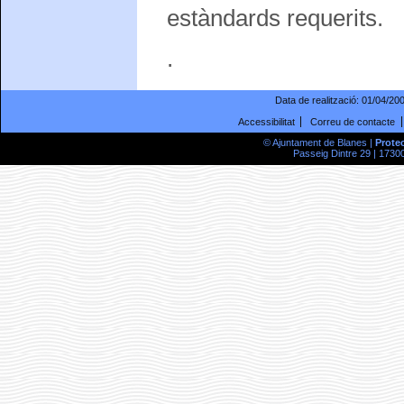
estàndards requerits.
.
Data de realització:
01/04/20
Accessibilitat
Correu de contacte
© Ajuntament de Blanes |
Prote
Passeig Dintre 29 | 17300