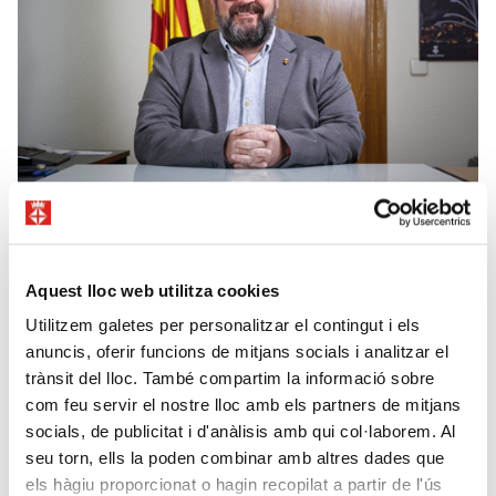
Benvinguts i Benvingudes a la web de Blanes, el Portal de la
Aquest lloc web utilitza cookies
Costa Brava.
Utilitzem galetes per personalitzar el contingut i els
Volem que aquest espai sigui una via de comunicació directa amb
anuncis, oferir funcions de mitjans socials i analitzar el
els veïns i veïnes de Blanes. Un mitjà a través del qual podreu
trànsit del lloc. També compartim la informació sobre
trobar les notícies d'actualitat; l'agenda d'actes i activitats
com feu servir el nostre lloc amb els partners de mitjans
municipals, així com de les entitats; informacions útils per a la
socials, de publicitat i d'anàlisis amb qui col·laborem. Al
ciutadania i l’espai de transparència; i també hi tindreu accés a
seu torn, ells la poden combinar amb altres dades que
tràmits i gestions.
els hàgiu proporcionat o hagin recopilat a partir de l'ús