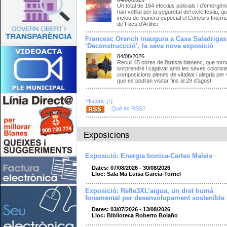
Un total de 164 efectius policials i d’emergèn
han vetllat per la seguretat del cicle festiu, q
inclou de manera especial el Concurs Intern
de Focs d’Artifici
Francesc Orench inaugura a Casa Saladrigas
‘Deconstruccció’, la seva nova exposició
04/08/2026
Recull 45 obres de l’artista blanenc, que torn
sorprendre i captivar amb les seves colorist
composicions plenes de vitalitat i alegria per 
que es podran visitar fins al 29 d’agost
Històric [+]
Què és RSS?
Exposicions
Exposició: Energia bonica-Carles Maleis
Dates: 07/08/2026 - 30/08/2026
Lloc: Sala Ma Luisa García-Tornel
Exposició: Refle3XL’aigua, un dret humà
fonamental per desenvolupament sostenible
Dates: 03/07/2026 - 13/08/2026
Lloc: Biblioteca Roberto Bolaño