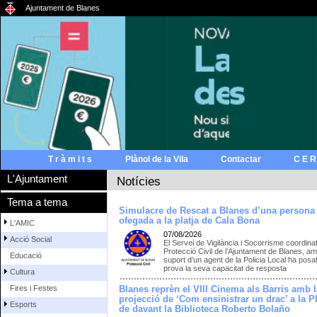
Ajuntament de Blanes
T r à m i t s
Plànol de la Vila
Contactar
C E R
L'Ajuntament
Notícies
Tema a tema
Simulacre de Rescat a Blanes d’una persona
ofegada a la platja de Cala Bona
L'AMIC
07/08/2026
Acció Social
El Servei de Vigilància i Socorrisme coordina
Protecció Civil de l’Ajuntament de Blanes, am
Educació
suport d’un agent de la Policia Local ha posat
prova la seva capacitat de resposta
Cultura
Fires i Festes
Blanes reprèn el VIII Cinema als Barris amb l
projecció de ‘Com ensinistrar un drac’ a la P
Esports
de davant la Biblioteca Roberto Bolaño