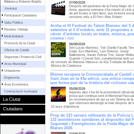
Biblioteca Roberto Bolaño
07/08/2026
Després del parèntesi de la Festa Major de 
Joventut
Anna, aquesta setmana s’ha reprès el cicle g
de pel·lícules a l’aire lliure, que inclourà enc
Participació Ciutadana
sessions més a El Port i Mas Enlaire
Salut Pública
Arriba el III Festival de Talent Blanenc del 5 
Residus i Neteja
setembre al 2 d’octubre, amb 11 propostes a
càrrec d’artistes locals en teatre, música, poe
Medi Ambient
cinema i circ
Promoció de la Ciutat
06/08/2026
Són Lucas Martínez, Toli i Danilo Facelli, Te
Oficina de Català
Gelpí, Eco Martínez, Luís Relucio, Josep
Ballesteros, Xavier Dotras Trio, Xavier Molin
Seguretat i Protecció Civil
Quartet i Conrad Son, complementat amb un 
de vermuts de Mariona Vilanova i la 42a Trobada de Ban
Arxiu Municipal
Música de Catalunya
Urbanisme
Blanes recupera la Cronoescalada al Castell 
Enginyeria
Sant Joan en la 43a edició, una mítica compe
que forma part de la història del ciclisme cat
Àrea Econòmica
05/08/2026
Contractació municipal
Aquests dies s’ha fet la presentació oficial de
prova que continua sent el Memorial Pascua
La Ciutat
en reconeixement de qui va ser l’ànima de la
que retornarà diumenge al matí després de to
10 anys d’absència
Ciutadans
Prop de 123 serveis rellevants de la Policia L
132 assistències sanitàries al dispositiu del 
Seguretat i Emergències de la Festa Major d
Blanes 2026
04/08/2026