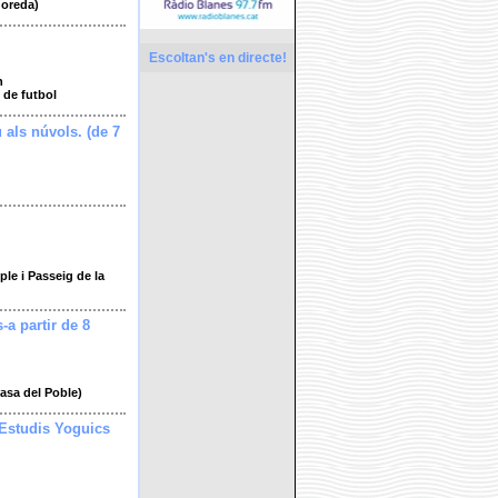
doreda)
Escoltan's en directe!
h
 de futbol
u als núvols. (de 7
le i Passeig de la
s-a partir de 8
Casa del Poble)
 Estudis Yoguics