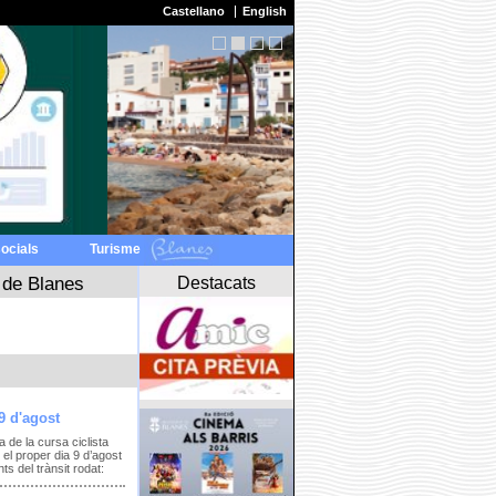
Castellano
English
socials
Turisme
Destacats
 de Blanes
9 d'agost
a de la cursa ciclista
el proper dia 9 d’agost
s del trànsit rodat: