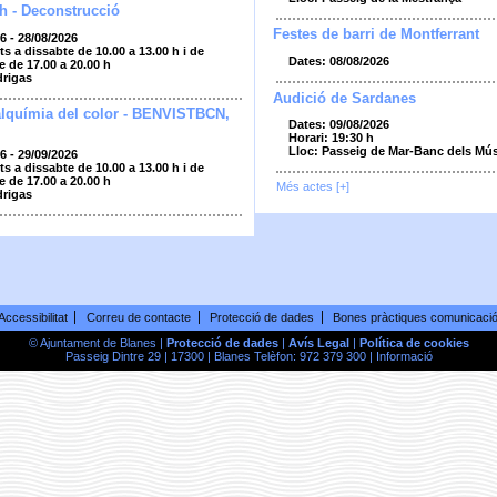
h - Deconstrucció
Festes de barri de Montferrant
6 - 28/08/2026
ts a dissabte de 10.00 a 13.00 h i de
Dates: 08/08/2026
e de 17.00 a 20.00 h
drigas
Audició de Sardanes
alquímia del color - BENVISTBCN,
Dates: 09/08/2026
Horari: 19:30 h
Lloc: Passeig de Mar-Banc dels Mú
6 - 29/09/2026
ts a dissabte de 10.00 a 13.00 h i de
e de 17.00 a 20.00 h
Més actes [+]
drigas
Accessibilitat
Correu de contacte
Protecció de dades
Bones pràctiques comunicaci
© Ajuntament de Blanes |
Protecció de dades
|
Avís Legal
|
Política de cookies
Passeig Dintre 29 | 17300 | Blanes Telèfon: 972 379 300 |
Informació