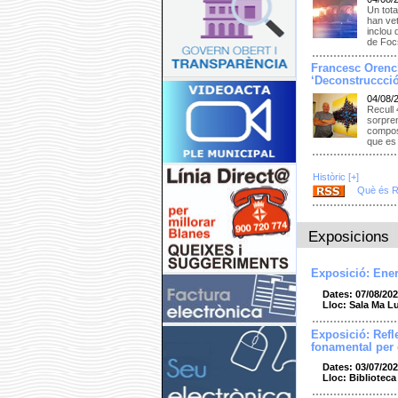
Un tota
han vet
inclou 
de Focs
Francesc Orenc
‘Deconstruccció
04/08/
Recull 
sorpren
composi
que es 
Històric [+]
Què és 
Exposicions
Exposició: Ener
Dates: 07/08/202
Lloc: Sala Ma L
Exposició: Refl
fonamental per
Dates: 03/07/202
Lloc: Bibliotec