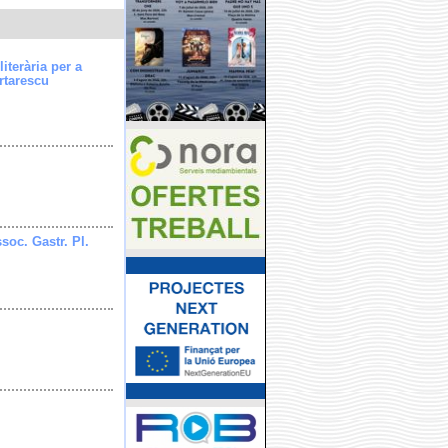
literària per a
rtarescu
soc. Gastr. Pl.