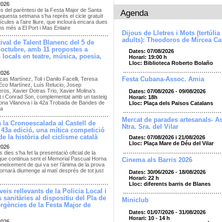
2026
s del parèntesi de la Festa Major de Santa
Agenda
questa setmana s’ha reprès el cicle gratuït
lícules a l’aire lliure, que inclourà encara dues
s més a El Port i Mas Enlaire
Dijous de Lletres i Mots (tertúlia 
adults): Theodoros de Mircea Ca
stival de Talent Blanenc del 5 de
’octubre, amb 11 propostes a
Dates: 07/08/2026
s locals en teatre, música, poesia,
Horari: 19:00 h
Lloc: Biblioteca Roberto Bolaño
2026
as Martínez, Toli i Danilo Facelli, Teresa
Festa Cubana-Assoc. Amia
 Eco Martínez, Luís Relucio, Josep
eros, Xavier Dotras Trio, Xavier Molina’s
Dates: 07/08/2026 - 09/08/2026
t i Conrad Son, complementat amb un tasteig
Horari: 18h
ona Vilanova i la 42a Trobada de Bandes de
Lloc: Plaça dels Països Catalans
ya
Mercat de parades artesanals- As
 la Cronoescalada al Castell de
Ntra. Sra. del Vilar
 43a edició, una mítica competició
e la història del ciclisme català
Dates: 07/08/2026 i 21/08/2026
Lloc: Plaça Mare de Déu del Vilar
2026
 dies s’ha fet la presentació oficial de la
que continua sent el Memorial Pascual Horna
Cinema als Barris 2026
neixement de qui va ser l’ànima de la prova
ornarà diumenge al matí després de tot just
Dates: 30/06/2026 - 18/08/2026
Horari: 22 h
Lloc: diferents barris de Blanes
eis rellevants de la Policia Local i
 sanitàries al dispositiu del Pla de
Miniclub
rgències de la Festa Major de
Dates: 01/07/2026 - 31/08/2026
Horari: 10 - 14 h
2026