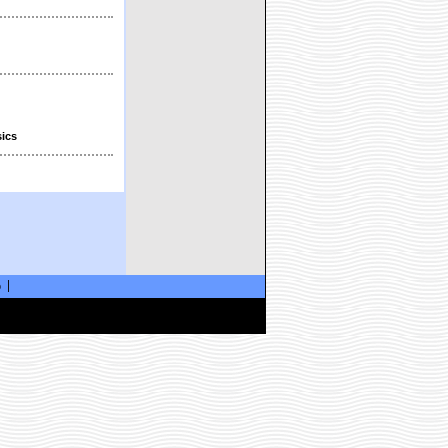
sics
ó