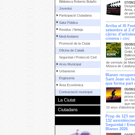
Biblioteca Roberto Bolaño
07/08/
Despré
Joventut
Anna, a
de pel·
Participació Ciutadana
session
Salut Pública
Arriba el III Fe
Residus i Neteja
setembre al 2 d
càrrec d’artiste
Medi Ambient
cinema i circ
Promoció de la Ciutat
06/08/
Són Luc
Oficina de Català
Gelpí,
Ballest
Seguretat i Protecció Civil
Quarte
de vermuts de Mari
Arxiu Municipal
Música de Catalun
Urbanisme
Blanes recupera
Enginyeria
Sant Joan en la
que forma part d
Àrea Econòmica
05/08/
Contractació municipal
Aquests
prova 
La Ciutat
en reco
que ret
10 anys d’absència
Ciutadans
Prop de 123 serv
132 assistències
Seguretat i Eme
Blanes 2026
04/08/