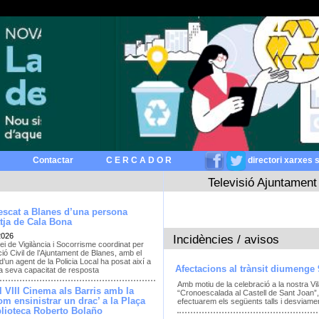
Contactar
C E R C A D O R
directori xarxes 
Televisió Ajuntament
escat a Blanes d’una persona
atja de Cala Bona
2026
Incidències / avisos
ei de Vigilància i Socorrisme coordinat per
ió Civil de l’Ajuntament de Blanes, amb el
d’un agent de la Policia Local ha posat així a
Afectacions al trànsit diumenge 
la seva capacitat de resposta
Amb motiu de la celebració a la nostra Vil
l VIII Cinema als Barris amb la
“Cronoescalada al Castell de Sant Joan”, 
om ensinistrar un drac’ a la Plaça
efectuarem els següents talls i desviament
blioteca Roberto Bolaño