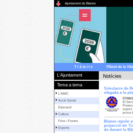
Ajuntament de Blanes
T r à m i t s
Plànol de la Vila
L'Ajuntament
Notícies
Tema a tema
Simulacre de R
ofegada a la pl
L'AMIC
07/08/
Acció Social
El Serv
Protecc
Educació
suport 
prova 
Cultura
Fires i Festes
Blanes reprèn e
projecció de ‘C
Esports
de davant la Bi