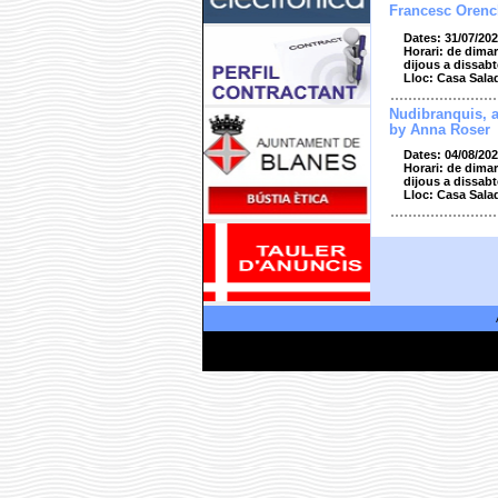
Francesc Orenc
Dates: 31/07/202
Horari: de dimar
dijous a dissabt
Lloc: Casa Sala
Nudibranquis, 
by Anna Roser
Dates: 04/08/202
Horari: de dimar
dijous a dissabt
Lloc: Casa Sala