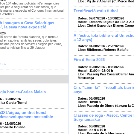
Lloc: Pg de s’Abanell (C. Mercè Ro
l de 164 efectius policials i d’emergències
llat per la seguretat del cicle festiu, que
de manera especial el Concurs Internacional
Tecnificació estiu futbol
 d’Artifici
Dates: 07/07/2026 - 13/08/2026
Horari: Dimarts i dijous de 16h a 21
h inaugura a Casa Saladrigas
Lloc: Ciutat Esportiva Blanes Camp
’, la seva nova exposició
2026
A l’estiu, tota biblio viu! Un esti
45 obres de l’artista blanenc, que torna a
a 12 anys)
dre i captivar amb les seves coloristes
cions plenes de vitalitat i alegria per viure,
Dates: 01/08/2026 - 25/09/2026
podran visitar fins al 29 d’agost
Lloc: Biblioteca Roberto Bolaño
Fira d’Estiu 2026
RSS?
Dates: 06/08/2026 - 09/08/2026
Horari: 11:00 h-23:00 h
Lloc: Passeig Pau Casals/Carrer Amp
Mestrança
Circ “Liem-la” - Treball als barri
anys
gia bonica-Carles Maleis
Dates: 08/08/2026
6 - 30/08/2026
Horari: 18:00 h
uisa García-Tornel
Lloc: Passeig de Dintre (davant la 
e3XL’aigua, un dret humà
Classes de ioga - Assoc. Centre
 desenvolupament sostenible
Surynamaskar
6 - 13/08/2026
Dates: 08/08/2026
a Roberto Bolaño
Horari: de 9 a 10 h
Lloc: Passeig de la Mestrança