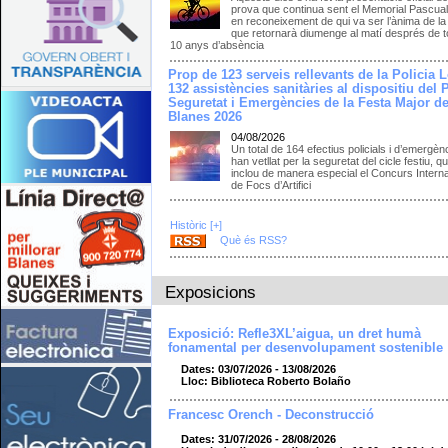
prova que continua sent el Memorial Pascua
en reconeixement de qui va ser l’ànima de la
que retornarà diumenge al matí després de to
10 anys d’absència
Prop de 123 serveis rellevants de la Policia L
132 assistències sanitàries al dispositiu del 
Seguretat i Emergències de la Festa Major d
Blanes 2026
04/08/2026
Un total de 164 efectius policials i d’emergèn
han vetllat per la seguretat del cicle festiu, q
inclou de manera especial el Concurs Intern
de Focs d’Artifici
Històric [+]
Què és RSS?
Exposicions
Exposició: Refle3XL’aigua, un dret humà
fonamental per desenvolupament sostenible
Dates: 03/07/2026 - 13/08/2026
Lloc: Biblioteca Roberto Bolaño
Francesc Orench - Deconstrucció
Dates: 31/07/2026 - 28/08/2026