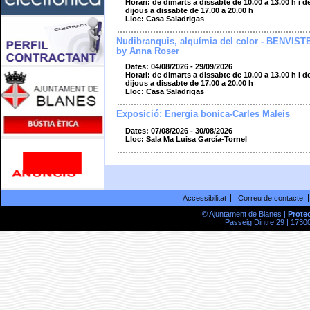
Horari: de dimarts a dissabte de 10.00 a 13.00 h i d
dijous a dissabte de 17.00 a 20.00 h
Lloc: Casa Saladrigas
Nudibranquis, alquímia del color - BENVIST
by Anna Roser
Dates: 04/08/2026 - 29/09/2026
Horari: de dimarts a dissabte de 10.00 a 13.00 h i d
dijous a dissabte de 17.00 a 20.00 h
Lloc: Casa Saladrigas
Exposició: Energia bonica-Carles Maleis
Dates: 07/08/2026 - 30/08/2026
Lloc: Sala Ma Luisa García-Tornel
Accessibilitat
Correu de contacte
© Ajuntament de Blanes |
Prote
Passeig Dintre 29 | 17300