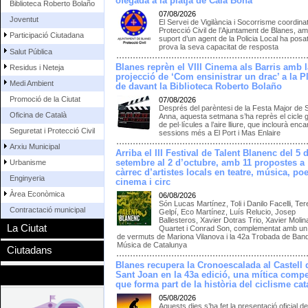
ofegada a la platja de Cala Bona
Biblioteca Roberto Bolaño
07/08/2026
Joventut
El Servei de Vigilància i Socorrisme coordina
Protecció Civil de l’Ajuntament de Blanes, am
Participació Ciutadana
suport d’un agent de la Policia Local ha posat
prova la seva capacitat de resposta
Salut Pública
Blanes reprèn el VIII Cinema als Barris amb l
Residus i Neteja
projecció de ‘Com ensinistrar un drac’ a la P
Medi Ambient
de davant la Biblioteca Roberto Bolaño
Promoció de la Ciutat
07/08/2026
Després del parèntesi de la Festa Major de 
Oficina de Català
Anna, aquesta setmana s’ha reprès el cicle g
de pel·lícules a l’aire lliure, que inclourà enc
Seguretat i Protecció Civil
sessions més a El Port i Mas Enlaire
Arxiu Municipal
Arriba el III Festival de Talent Blanenc del 5 
setembre al 2 d’octubre, amb 11 propostes a
Urbanisme
càrrec d’artistes locals en teatre, música, poe
Enginyeria
cinema i circ
Àrea Econòmica
06/08/2026
Són Lucas Martínez, Toli i Danilo Facelli, Te
Contractació municipal
Gelpí, Eco Martínez, Luís Relucio, Josep
Ballesteros, Xavier Dotras Trio, Xavier Molin
La Ciutat
Quartet i Conrad Son, complementat amb un 
de vermuts de Mariona Vilanova i la 42a Trobada de Ban
Música de Catalunya
Ciutadans
Blanes recupera la Cronoescalada al Castell 
Sant Joan en la 43a edició, una mítica compe
que forma part de la història del ciclisme cat
05/08/2026
Aquests dies s’ha fet la presentació oficial de