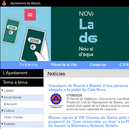
Ajuntament de Blanes
T r à m i t s
Plànol de la Vila
Contactar
C E R
L'Ajuntament
Notícies
Tema a tema
Simulacre de Rescat a Blanes d’una persona
ofegada a la platja de Cala Bona
L'AMIC
07/08/2026
Acció Social
El Servei de Vigilància i Socorrisme coordina
Protecció Civil de l’Ajuntament de Blanes, am
Educació
suport d’un agent de la Policia Local ha posat
prova la seva capacitat de resposta
Cultura
Fires i Festes
Blanes reprèn el VIII Cinema als Barris amb l
projecció de ‘Com ensinistrar un drac’ a la P
Esports
de davant la Biblioteca Roberto Bolaño