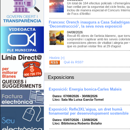
Un total de 164 efectius policials i d’emergèn
han vetllat per la seguretat del cicle festiu, q
inclou de manera especial el Concurs Intern
de Focs d’Artifici
Francesc Orench inaugura a Casa Saladrigas
‘Deconstruccció’, la seva nova exposició
04/08/2026
Recull 45 obres de l’artista blanenc, que torn
sorprendre i captivar amb les seves colorist
composicions plenes de vitalitat i alegria per 
que es podran visitar fins al 29 d’agost
Històric [+]
Què és RSS?
Exposicions
Exposició: Energia bonica-Carles Maleis
Dates: 07/08/2026 - 30/08/2026
Lloc: Sala Ma Luisa García-Tornel
Exposició: Refle3XL’aigua, un dret humà
fonamental per desenvolupament sostenible
Dates: 03/07/2026 - 13/08/2026
Lloc: Biblioteca Roberto Bolaño