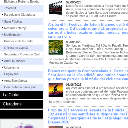
Biblioteca Roberto Bolaño
07/08/2026
Després del parèntesi de la Festa Major de 
Joventut
Anna, aquesta setmana s’ha reprès el cicle g
de pel·lícules a l’aire lliure, que inclourà enc
Participació Ciutadana
sessions més a El Port i Mas Enlaire
Salut Pública
Arriba el III Festival de Talent Blanenc del 5 
Residus i Neteja
setembre al 2 d’octubre, amb 11 propostes a
càrrec d’artistes locals en teatre, música, poe
Medi Ambient
cinema i circ
Promoció de la Ciutat
06/08/2026
Són Lucas Martínez, Toli i Danilo Facelli, Te
Oficina de Català
Gelpí, Eco Martínez, Luís Relucio, Josep
Ballesteros, Xavier Dotras Trio, Xavier Molin
Seguretat i Protecció Civil
Quartet i Conrad Son, complementat amb un 
de vermuts de Mariona Vilanova i la 42a Trobada de Ban
Arxiu Municipal
Música de Catalunya
Urbanisme
Blanes recupera la Cronoescalada al Castell 
Enginyeria
Sant Joan en la 43a edició, una mítica compe
que forma part de la història del ciclisme cat
Àrea Econòmica
05/08/2026
Contractació municipal
Aquests dies s’ha fet la presentació oficial de
prova que continua sent el Memorial Pascua
La Ciutat
en reconeixement de qui va ser l’ànima de la
que retornarà diumenge al matí després de to
10 anys d’absència
Ciutadans
Prop de 123 serveis rellevants de la Policia L
132 assistències sanitàries al dispositiu del 
Seguretat i Emergències de la Festa Major d
Blanes 2026
04/08/2026