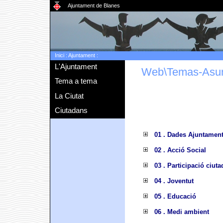
Ajuntament de Blanes
Inici
:
Ajuntament
:
L'Ajuntament
Web\Temas-Asu
Tema a tema
La Ciutat
Ciutadans
01 . Dades Ajuntamen
02 . Acció Social
03 . Participació ciut
04 . Joventut
05 . Educació
06 . Medi ambient