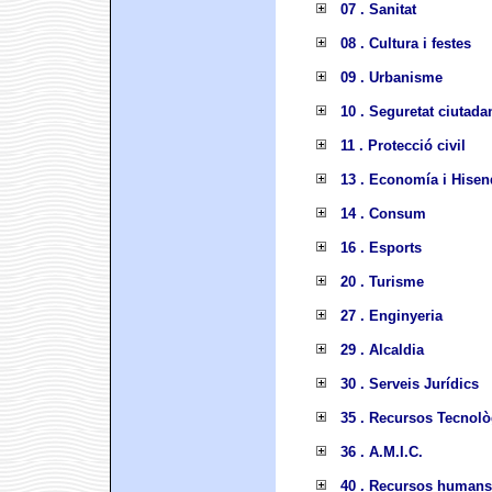
07 . Sanitat
08 . Cultura i festes
09 . Urbanisme
10 . Seguretat ciutada
11 . Protecció civil
13 . Economía i Hisen
14 . Consum
16 . Esports
20 . Turisme
27 . Enginyeria
29 . Alcaldia
30 . Serveis Jurídics
35 . Recursos Tecnolò
36 . A.M.I.C.
40 . Recursos humans