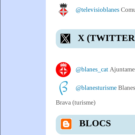
@televisioblanes
Comu
X
(TWITTER
@blanes_cat
Ajuntamen
@blanesturisme
Blanes
Brava (turisme)
BLOCS