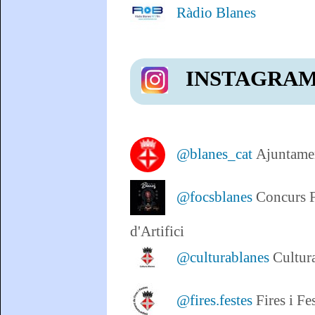
Ràdio Blanes
INSTAGRAM
@blanes_cat
Ajuntamen
@focsblanes
Concurs 
d'Artifici
@culturablanes
Cultur
@fires.festes
Fires i Fe