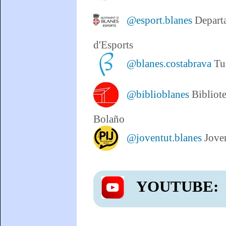
@esport.blanes
Depart
d'Esports
@blanes.costabrava
Tu
@biblioblanes
Bibliot
Bolaño
@joventut.blanes
Jove
YOUTUBE: