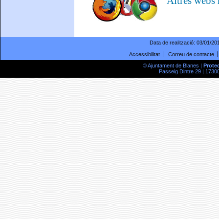
Altres webs
Data de realització:
03/01/20
Accessibilitat
Correu de contacte
© Ajuntament de Blanes |
Prote
Passeig Dintre 29 | 17300