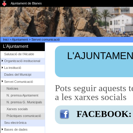
Ajuntament de Blanes
Inici
>
Ajuntament
>
Servei comunicació
L'Ajuntament
L'AJUNTAMEN
Salutació de l'Alcalde
Organització institucional
La institució
Dades del Municipi
Servei Comunicació
Pots seguir aquests 
Notícies
a les xarxes socials
N. premsa Ajuntament
N. premsa G. Municipals
Xarxes socials
FACEBOOK:
Pràctiques comunicació
Seu electrònica
Bases de dades