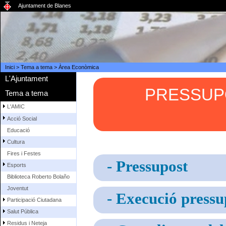
Ajuntament de Blanes
Inici
>
Tema a tema
>
Àrea Econòmica
L'Ajuntament
PRESSUPO
Tema a tema
L'AMIC
Acció Social
Educació
Cultura
Fires i Festes
- Pressupost
Esports
Biblioteca Roberto Bolaño
Joventut
- Execució pressu
Participació Ciutadana
Salut Pública
Residus i Neteja