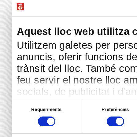
Aquest lloc web utilitza 
Utilitzem galetes per perso
anuncis, oferir funcions de 
trànsit del lloc. També co
feu servir el nostre lloc a
socials, de publicitat i d'a
seu torn, ells la poden c
Selecció
Requeriments
Preferències
de
hàgiu proporcionat o hagin 
consentiment
heu fet dels seus serveis.