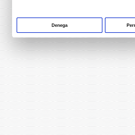
Denega
Perm