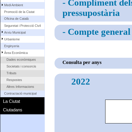
-
Compliment dels 
Medi Ambient
pressupostària
Promoció de la Ciutat
Oficina de Català
Seguretat i Protecció Civil
- Compte general
Arxiu Municipal
Urbanisme
Enginyeria
Àrea Econòmica
Dades econòmiques
Consulta per anys
Societats i consorcis
Tributs
2022
Respostes
Altres Informacions
Contractació municipal
La Ciutat
Ciutadans