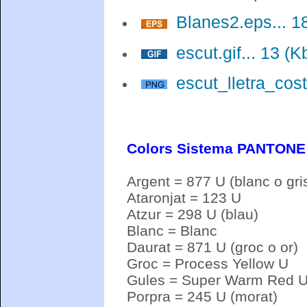
Blanes2.eps... 1
escut.gif... 13 (K
escut_lletra_cost
Colors Sistema PANTONE
Argent = 877 U (blanc o gri
Ataronjat = 123 U
Atzur = 298 U (blau)
Blanc = Blanc
Daurat = 871 U (groc o or)
Groc = Process Yellow U
Gules = Super Warm Red U 
Porpra = 245 U (morat)