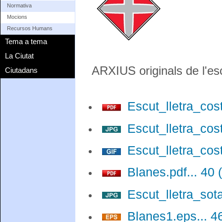
Normativa
Mocions
Recursos Humans
Tema a tema
La Ciutat
ARXIUS originals de l'es
Ciutadans
Escut_lletra_cost
Escut_lletra_cost
Escut_lletra_cost
Blanes.pdf... 40 
Escut_lletra_sota
Blanes1.eps... 4