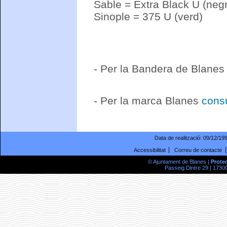
Sable = Extra Black U (neg
Sinople = 375 U (verd)
- Per la Bandera de Blane
- Per la marca Blanes
consu
Data de realització:
09/12/19
Accessibilitat
Correu de contacte
© Ajuntament de Blanes |
Prote
Passeig Dintre 29 | 17300