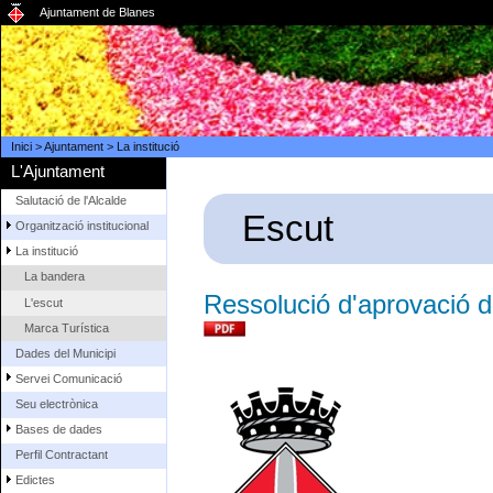
Ajuntament de Blanes
Inici
>
Ajuntament
>
La institució
L'Ajuntament
Salutació de l'Alcalde
Escut
Organització institucional
La institució
La bandera
Ressolució d'aprovació 
L'escut
Marca Turística
Dades del Municipi
Servei Comunicació
Seu electrònica
Bases de dades
Perfil Contractant
Edictes