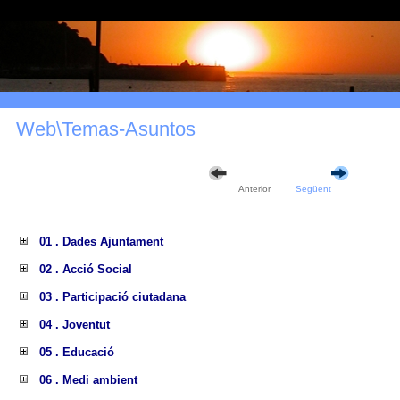
Web\Temas-Asuntos
Anterior
Següent
01 . Dades Ajuntament
02 . Acció Social
03 . Participació ciutadana
04 . Joventut
05 . Educació
06 . Medi ambient