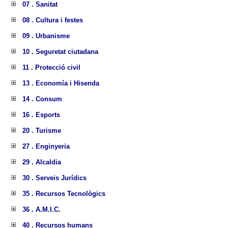
07 . Sanitat
08 . Cultura i festes
09 . Urbanisme
10 . Seguretat ciutadana
11 . Protecció civil
13 . Economía i Hisenda
14 . Consum
16 . Esports
20 . Turisme
27 . Enginyeria
29 . Alcaldia
30 . Serveis Jurídics
35 . Recursos Tecnològics
36 . A.M.I.C.
40 . Recursos humans