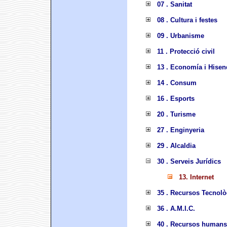
07 . Sanitat
08 . Cultura i festes
09 . Urbanisme
11 . Protecció civil
13 . Economía i Hisen
14 . Consum
16 . Esports
20 . Turisme
27 . Enginyeria
29 . Alcaldia
30 . Serveis Jurídics
13. Internet
35 . Recursos Tecnolò
36 . A.M.I.C.
40 . Recursos humans