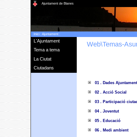
Ajuntament de Blanes
Inici
:
Ajuntament
:
L'Ajuntament
Web\Temas-Asu
Tema a tema
La Ciutat
Ciutadans
01 . Dades Ajuntamen
02 . Acció Social
03 . Participació ciut
04 . Joventut
05 . Educació
06 . Medi ambient