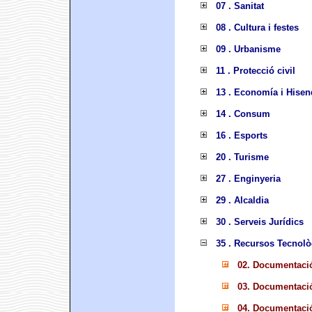
07 . Sanitat
08 . Cultura i festes
09 . Urbanisme
11 . Protecció civil
13 . Economía i Hisen
14 . Consum
16 . Esports
20 . Turisme
27 . Enginyeria
29 . Alcaldia
30 . Serveis Jurídics
35 . Recursos Tecnolò
02. Documentació
03. Documentaci
04. Documentaci