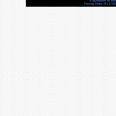
© Ajuntament de Bla
Passeig Dintre 29 | 17300