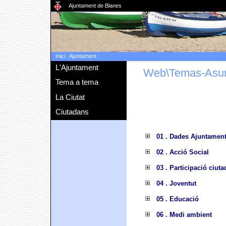
Ajuntament de Blanes
Inici
:
Ajuntament
:
L'Ajuntament
Web\Temas-Asu
Tema a tema
La Ciutat
Ciutadans
01 . Dades Ajuntamen
02 . Acció Social
03 . Participació ciut
04 . Joventut
05 . Educació
06 . Medi ambient