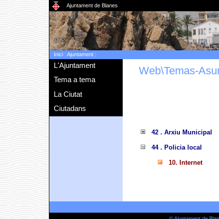
Ajuntament de Blanes
Inici
:
Ajuntament
:
L'Ajuntament
Web\Temas-Asu
Tema a tema
La Ciutat
Ciutadans
42 . Arxiu Municipal
44 . Policia local
10. Internet
© Ajuntament de Bla