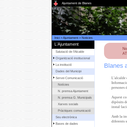
Ajuntament de Blanes
Inici
>
Ajuntament
>
Noticies
L'Ajuntament
No
Salutació de l'Alcalde
AT
Organització institucional
Blanes a
La institució
Dades del Municipi
L’alcalde
Servei Comunicació
Informaci
Notícies
persones d
N. premsa Ajuntament
Aquest con
N. premsa G. Municipals
dipòsits d
Xarxes socials
instal·lac
Pràctiques comunicació
Amb la ins
Seu electrònica
diferents s
Bases de dades