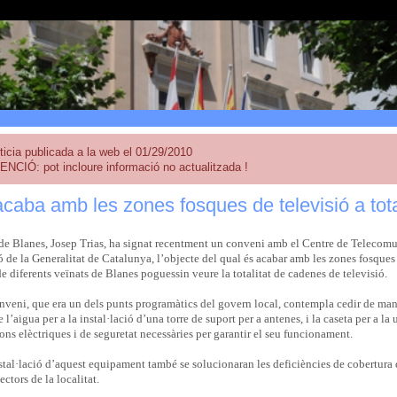
ticia publicada a la web el 01/29/2010
ENCIÓ: pot incloure informació no actualitzada !
caba amb les zones fosques de televisió a tota 
 de Blanes, Josep Trias, ha signat recentment un conveni amb el Centre de Telecomu
ó de la Generalitat de Catalunya, l’objecte del qual és acabar amb les zones fosqu
e diferents veïnats de Blanes poguessin veure la totalitat de cadenes de televisió.
veni, que era un dels punts programàtics del govern local, contempla cedir de maner
e l’aigua per a la instal·lació d’una torre de suport per a antenes, i la caseta per a l
ions elèctriques i de seguretat necessàries per garantir el seu funcionament.
tal·lació d’aquest equipament també se solucionaran les deficiències de cobertura 
ectors de la localitat.