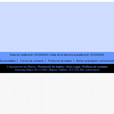
Data de realització:
01/29/2010
| Data de la darrera actualització:
01/29/2010
Accessibilitat
Correu de contacte
Protecció de dades
Bones pràctiques comunicaci
© Ajuntament de Blanes |
Protecció de dades
|
Avís Legal
|
Política de cookies
Passeig Dintre 29 | 17300 | Blanes Telèfon: 972 379 300 |
Informació