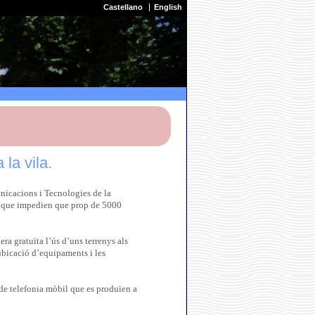
Castellano
English
la vila.
nicacions i Tecnologies de la
es que impedien que prop de 5000
a gratuïta l’ús d’uns terrenys als
a ubicació d’equipaments i les
de telefonia mòbil que es produïen a