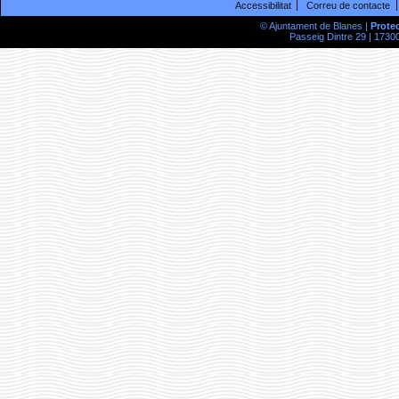
Accessibilitat
Correu de contacte
© Ajuntament de Blanes |
Prote
Passeig Dintre 29 | 17300