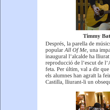
Timmy Bate
Després, la parella de músi
popular
All Of Me,
una impac
inaugural l’alcalde ha lliura
reproducció de l’escut de l
feta. Per últim, val a dir qu
els alumnes han agraït la fe
Castilla, lliurant-li un obseq