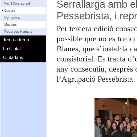
Serrallarga amb el
Perfil Contractant
Edictes
Pessebrista, i rep
Normativa
Mocions
Per tercera edició consec
Recursos Humans
possible que no es trenqu
Tema a tema
Blanes, que s’instal·la c
La Ciutat
consistorial. Es tracta d
Ciutadans
any consecutiu, després 
l’Agrupació Pessebrista.