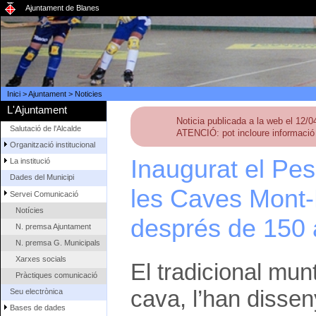
Ajuntament de Blanes
Inici
>
Ajuntament
>
Noticies
L'Ajuntament
Noticia publicada a la web el 12/
Salutació de l'Alcalde
ATENCIÓ: pot incloure informació 
Organització institucional
Inaugurat el Pe
La institució
Dades del Municipi
les Caves Mont-
Servei Comunicació
Notícies
després de 150
N. premsa Ajuntament
N. premsa G. Municipals
Xarxes socials
El tradicional mun
Pràctiques comunicació
cava, l’han dissen
Seu electrònica
Bases de dades