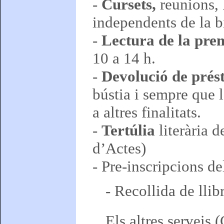
-
Cursets,
reunions, 
independents de la b
-
Lectura de la prem
10 a 14 h.
-
Devolució de prés
bústia i sempre que l
a altres finalitats.
-
Tertúlia
literària 
d’Actes)
- Pre-inscripcions d
- Recollida de llib
Els altres serveis 