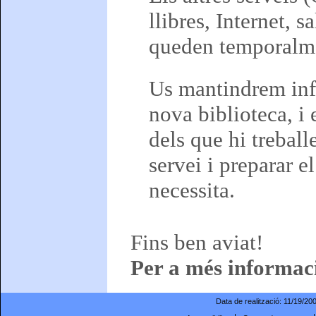
llibres, Internet, s
queden temporalme
Us mantindrem info
nova biblioteca, i
dels que hi treball
servei i preparar e
necessita.
Fins ben aviat!
Per a més informaci
Data de realització:
11/19/20