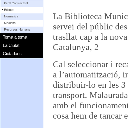
Perfil Contractant
Edictes
La Biblioteca Munici
Normativa
Mocions
servei del públic de
Recursos Humans
trasllat cap a la no
Tema a tema
Catalunya, 2
La Ciutat
Ciutadans
Cal seleccionar i rec
a l’automatització, 
distribuir-lo en les 
transport. Malaurada
amb el funcionament 
cosa hem de tancar el