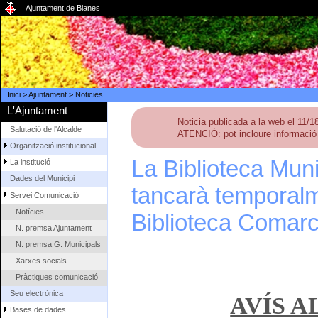
Ajuntament de Blanes
Inici
>
Ajuntament
>
Noticies
L'Ajuntament
Noticia publicada a la web el 11/1
Salutació de l'Alcalde
ATENCIÓ: pot incloure informació 
Organització institucional
La Biblioteca Mun
La institució
Dades del Municipi
tancarà temporalme
Servei Comunicació
Notícies
Biblioteca Comarc
N. premsa Ajuntament
N. premsa G. Municipals
Xarxes socials
Pràctiques comunicació
Seu electrònica
AVÍS A
Bases de dades