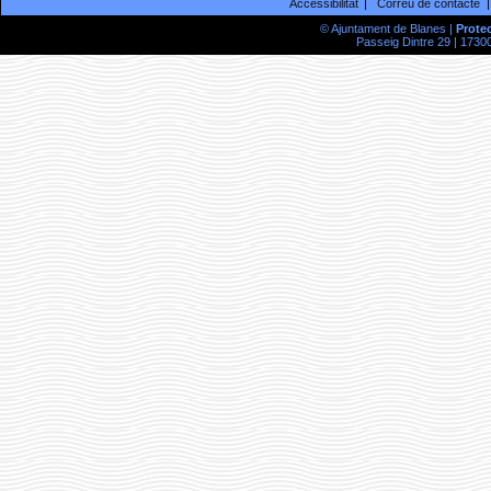
Accessibilitat
Correu de contacte
© Ajuntament de Blanes |
Prote
Passeig Dintre 29 | 17300