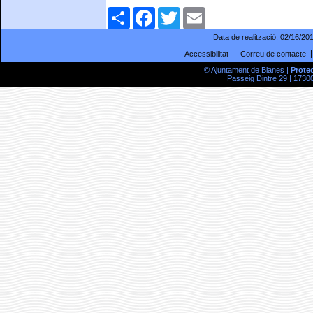
Comparteix
Facebook
Twitter
Email
Data de realització:
02/16/20
Accessibilitat
Correu de contacte
© Ajuntament de Blanes |
Prote
Passeig Dintre 29 | 17300