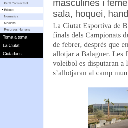
masculines i femen
Perfil Contractant
Edictes
sala, hoquei, handb
Normativa
Mocions
La Ciutat Esportiva de Bl
Recursos Humans
finals dels Campionats de
Tema a tema
de febrer, després que en
La Ciutat
allotjar a Balaguer. Les 
Ciutadans
voleibol es disputaran a 
s’allotjaran al camp mun