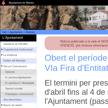
Ajuntament de Blanes
Inici
>
Ajuntament
>
Noticies
L'Ajuntament
Noticia publicada a la web el 04/
Salutació de l'Alcalde
ATENCIÓ: pot incloure informació 
Organització institucional
Obert el període 
La institució
Dades del Municipi
VIa Fira d'Entit
Servei Comunicació
Notícies
N. premsa Ajuntament
El termini per pres
N. premsa G. Municipals
Xarxes socials
d'abril fins al 4 d
Pràctiques comunicació
l'Ajuntament (pass
Seu electrònica
Bases de dades