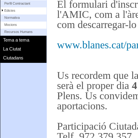
El formulari d'inscr
Perfil Contractant
Edictes
l'AMIC, com a l'àre
Normativa
com descarregar-lo 
Mocions
Recursos Humans
Tema a tema
www.blanes.cat/par
La Ciutat
Ciutadans
Us recordem que la 
serà el proper dia
4
Plens. Us convidem a
aportacions.
Participació Ciuta
Telf. 972 379 357