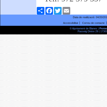
Comparteix
Facebook
Twitter
Email
Data de realització:
04/20/20
Accessibilitat
Correu de contacte
© Ajuntament de Blanes |
Prote
Passeig Dintre 29 | 17300