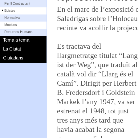
Perfil Contractant
En el marc de l’exposició q
Edictes
Saladrigas sobre l’Holocau
Normativa
Mocions
recinte va acollir la projec
Recursos Humans
Tema a tema
Es tractava del
La Ciutat
llargmetratge titulat “Lang
Ciutadans
ist der Weg”, que traduït al
català vol dir “Llarg és el
Camí”. Dirigit per Herbert
B. Fredersdorf i Goldstein
Markek l’any 1947, va ser
estrenat el 1948, tot just
tres anys més tard que
havia acabat la segona