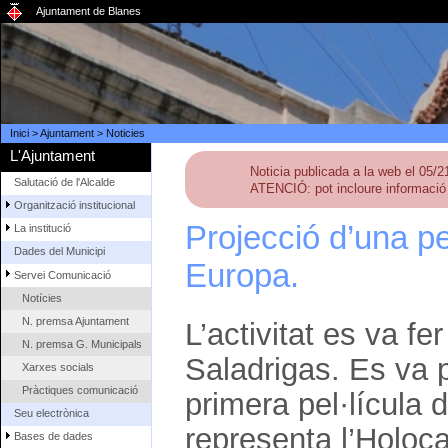
Ajuntament de Blanes
Inici
>
Ajuntament
>
Noticies
L'Ajuntament
Noticia publicada a la web el 05/
Salutació de l'Alcalde
ATENCIÓ: pot incloure informació 
Organització institucional
Projecció d’una pe
La institució
Dades del Municipi
Europa.
Servei Comunicació
Notícies
N. premsa Ajuntament
L’activitat es va f
N. premsa G. Municipals
Saladrigas. Es va p
Xarxes socials
Pràctiques comunicació
primera pel·lícula 
Seu electrònica
representa l’Holoca
Bases de dades