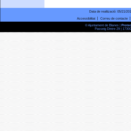
Data de realització:
05/21/20
Accessibilitat
Correu de contacte
© Ajuntament de Blanes |
Prote
Passeig Dintre 29 | 17300