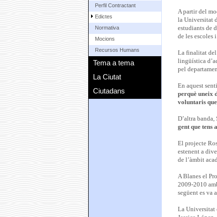
Perfil Contractant
A partir del mo
Edictes
la Universitat 
estudiants de d
Normativa
de les escoles 
Mocions
Recursos Humans
La finalitat del
lingüística d’a
Tema a tema
pel departamen
La Ciutat
En aquest senti
Ciutadans
perquè uneix d
voluntaris que
D’altra banda,
gent que tens a
El projecte Ros
estenent a dive
de l’àmbit aca
A Blanes el Pro
2009-2010 amb 
següent es va a
La Universitat 