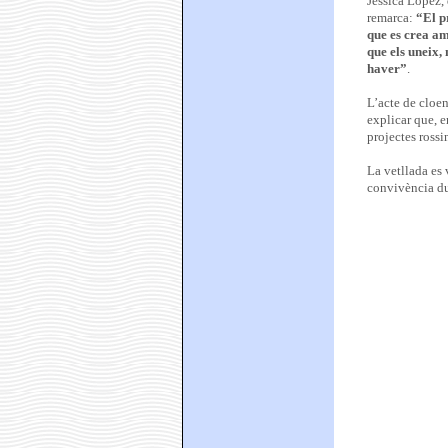
Jessica López, 
remarca:
“El pr
que es crea am
que els uneix,
haver”
.
L’acte de cloen
explicar que, e
projectes rossi
La vetllada es 
convivència du