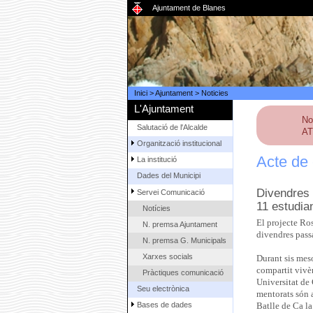
Ajuntament de Blanes
Inici
>
Ajuntament
>
Noticies
L'Ajuntament
No
Salutació de l'Alcalde
AT
Organització institucional
Acte de 
La institució
Dades del Municipi
Divendres l
Servei Comunicació
11 estudia
Notícies
El projecte Ros
N. premsa Ajuntament
divendres passa
N. premsa G. Municipals
Xarxes socials
Durant sis mes
compartit vivè
Pràctiques comunicació
Universitat de 
Seu electrònica
mentorats són 
Bases de dades
Batlle de Ca la