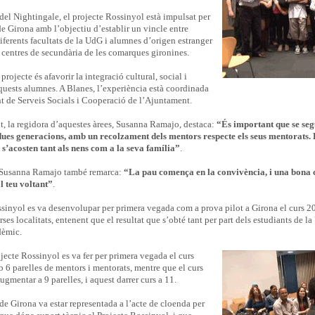
del Nightingale, el projecte Rossinyol està impulsat per
de Girona amb l’objectiu d’establir un vincle entre
iferents facultats de la UdG i alumnes d’origen estranger
i centres de secundària de les comarques gironines.
 projecte és afavorir la integració cultural, social i
quests alumnes. A Blanes, l’experiència està coordinada
t de Serveis Socials i Cooperació de l’Ajuntament.
t, la regidora d’aquestes àrees, Susanna Ramajo, destaca:
“És important que se seg
ues generacions, amb un recolzament dels mentors respecte els seus mentorats.
 s’acosten tant als nens com a la seva família”
.
 Susanna Ramajo també remarca:
“La pau comença en la convivència, i una bona 
l teu voltant”
.
sinyol es va desenvolupar per primera vegada com a prova pilot a Girona el curs 200
rses localitats, entenent que el resultat que s’obté tant per part dels estudiants de
dèmic.
jecte Rossinyol es va fer per primera vegada el curs
6 parelles de mentors i mentorats, mentre que el curs
ugmentar a 9 parelles, i aquest darrer curs a 11.
de Girona va estar representada a l’acte de cloenda per