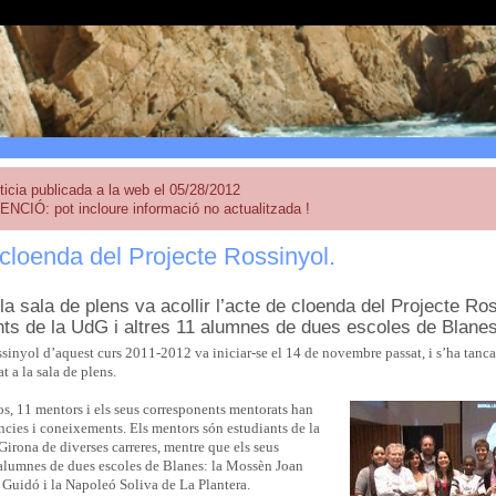
ticia publicada a la web el 05/28/2012
ENCIÓ: pot incloure informació no actualitzada !
cloenda del Projecte Rossinyol.
a sala de plens va acollir l’acte de cloenda del Projecte Ros
nts de la UdG i altres 11 alumnes de dues escoles de Blanes
sinyol d’aquest curs 2011-2012 va iniciar-se el 14 de novembre passat, i s’ha tanca
t a la sala de plens.
os, 11 mentors i els seus corresponents mentorats han
ncies i coneixements. Els mentors són estudiants de la
Girona de diverses carreres, mentre que els seus
alumnes de dues escoles de Blanes: la Mossèn Joan
 Guidó i la Napoleó Soliva de La Plantera.