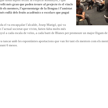
que dóna suport tècnic al Projecte Rossinyol, i que
ofit més gran que poden treure al projecte és el vincle
b els mentors, l’aprenentatge de la llengua i l’amistat
 més enllà dels fruïts acadèmics o escolars que pugui
da el va encapçalar l’alcalde, Josep Marigó, qui va
n l’actual societat que vivim, farien falta molts més
nyol a cada escala de veïns, a cada barri de Blanes per promoure un major lligam de
va tancar amb les espontànies aportacions que van fer tant els mentors com els ment
rant 6 mesos.