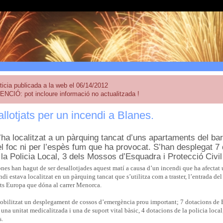
ticia publicada a la web el 06/14/2012
ENCIÓ: pot incloure informació no actualitzada !
llotjats per un incendi a Blanes.
’ha localitzat a un pàrquing tancat d’uns apartaments del bar
pel foc ni per l’espès fum que ha provocat. S’han desplegat 
la Policia Local, 3 dels Mossos d’Esquadra i Protecció Civil
es han hagut de ser desallotjades aquest matí a causa d’un incendi que ha afectat u
ndi estava localitzat en un pàrquing tancat que s’utilitza com a traster, l’entrada del
ts Europa que dóna al carrer Menorca.
obilitzat un desplegament de cossos d’emergència prou important; 7 dotacions de 
a unitat medicalitzada i una de suport vital bàsic, 4 dotacions de la policia local,
s.