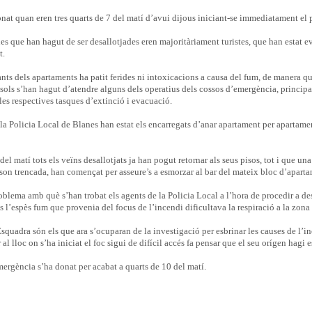
onat quan eren tres quarts de 7 del matí d’avui dijous iniciant-se immediatament el
s que han hagut de ser desallotjades eren majoritàriament turistes, que han estat e
t.
ts dels apartaments ha patit ferides ni intoxicacions a causa del fum, de manera que
 sols s’han hagut d’atendre alguns dels operatius dels cossos d’emergència, princip
les respectives tasques d’extinció i evacuació.
 la Policia Local de Blanes han estat els encarregats d’anar apartament per apartamen
del matí tots els veïns desallotjats ja han pogut retornar als seus pisos, tot i que una
a son trencada, han començat per asseure’s a esmorzar al bar del mateix bloc d’aparta
oblema amb què s’han trobat els agents de la Policia Local a l’hora de procedir a de
s l’espès fum que provenia del focus de l’incendi dificultava la respiració a la zona
quadra són els que ara s’ocuparan de la investigació per esbrinar les causes de l’inc
al lloc on s’ha iniciat el foc sigui de difícil accés fa pensar que el seu orígen hagi es
ergència s’ha donat per acabat a quarts de 10 del matí.