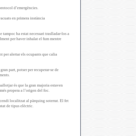
 protocol d’emergències.
vacuats en primera instància
 tampoc ha estat necessari traslladar-los a
alment per haver inhalat el fum mentre
t per alertar els ocupants que calia
 gran part, potser per recuperar-se de
ments.
sallotjar és que la gran majoria estaven
 més propera a l’origen del foc.
endi localitzat al pàrquing soterrat. El fet
tat de tipus elèctric.