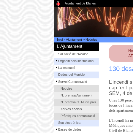
Ajuntament de Blanes
Inici
>
Ajuntament
>
Noticies
L'Ajuntament
No
Salutació de l'Alcalde
AT
Organització institucional
130 desa
La institució
Dades del Municipi
L’incendi s
Servei Comunicació
cap ferit 
Notícies
SEM, 4 de 
N. premsa Ajuntament
Unes 130 person
N. premsa G. Municipals
focus de l’ince
Xarxes socials
dels apartamen
Pràctiques comunicació
L’incendi ha m
Seu electrònica
Mèdiques amb un
Bases de dades
Civil de Blane