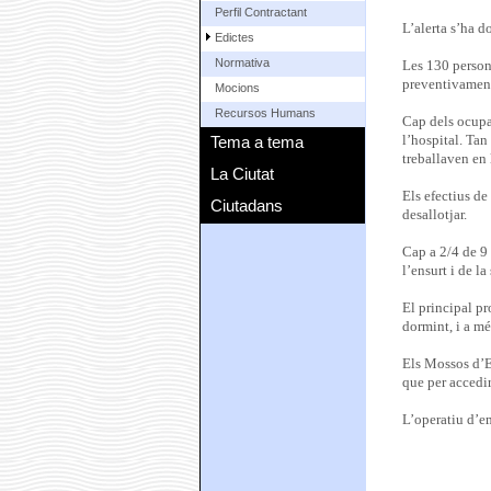
Perfil Contractant
L’alerta s’ha d
Edictes
Normativa
Les 130 persone
preventivamen
Mocions
Recursos Humans
Cap dels ocupan
Tema a tema
l’hospital. Tan
treballaven en 
La Ciutat
Els efectius de
Ciutadans
desallotjar.
Cap a 2/4 de 9 
l’ensurt i de l
El principal pr
dormint, i a mé
Els Mossos d’Es
que per accedir 
L’operatiu d’em