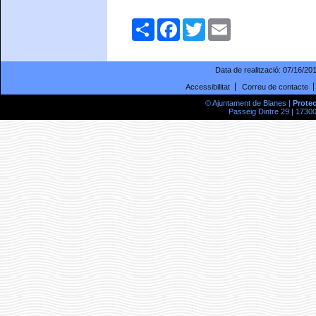
Comparteix
Facebook
Twitter
Email
Data de realització:
07/16/20
Accessibilitat
Correu de contacte
© Ajuntament de Blanes |
Prote
Passeig Dintre 29 | 17300