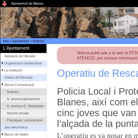
Ajuntament de Blanes
Inici
>
Ajuntament
>
Noticies
L'Ajuntament
Noticia publicada a la web el 07/
Salutació de l'Alcalde
ATENCIÓ: pot incloure informació 
Organització institucional
Operatiu de Resca
La institució
Dades del Municipi
Servei Comunicació
Policia Local i Pro
Notícies
Blanes, així com el
N. premsa Ajuntament
N. premsa G. Municipals
cinc joves que van
Xarxes socials
Pràctiques comunicació
l’alçada de la pun
Seu electrònica
L’operatiu es va posar en 
Bases de dades