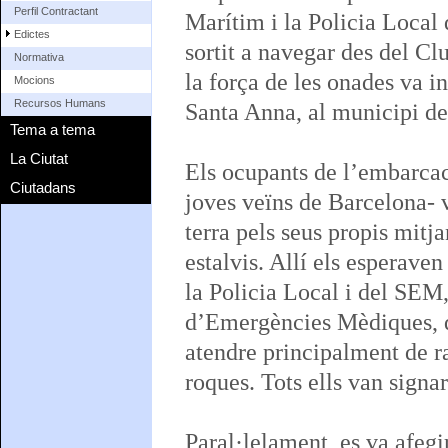
Perfil Contractant
Marítim i la Policia Local
Edictes
sortit a navegar des del Cl
Normativa
la força de les onades va i
Mocions
Recursos Humans
Santa Anna, al municipi de 
Tema a tema
La Ciutat
Els ocupants de l’embarcac
Ciutadans
joves veïns de Barcelona- v
terra pels seus propis mitja
estalvis. Allí els esperaven
la Policia Local i del SEM,
d’Emergències Mèdiques, q
atendre principalment de ra
roques. Tots ells van signar
Paral·lelament, es va afegir