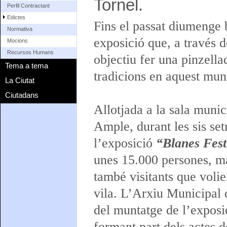
Tornel.
Perfil Contractant
Edictes
Fins el passat diumenge 
Normativa
exposició que, a través de
Mocions
Recursos Humans
objectiu fer una pinzella
Tema a tema
tradicions en aquest muni
La Ciutat
Ciutadans
Allotjada a la sala munic
Ample, durant les sis set
l’exposició
“Blanes Festi
unes 15.000 persones, ma
també visitants que volie
vila. L’Arxiu Municipal 
del muntatge de l’exposic
formant part dels actes 