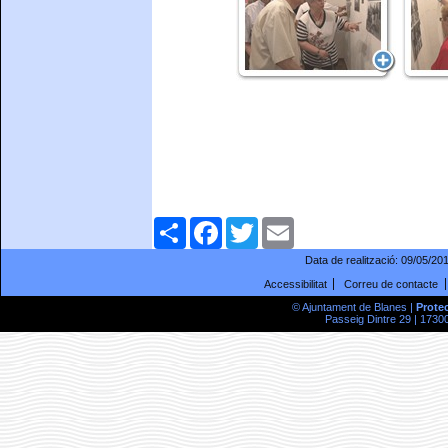
Comparteix
Facebook
Twitter
Email
Data de realització:
09/05/20
Accessibilitat
Correu de contacte
© Ajuntament de Blanes |
Prote
Passeig Dintre 29 | 17300