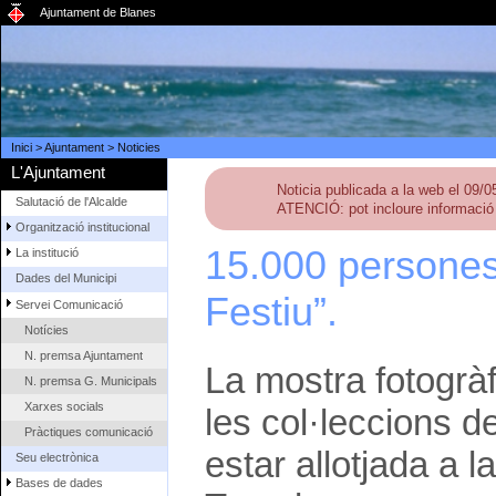
Ajuntament de Blanes
Inici
>
Ajuntament
>
Noticies
L'Ajuntament
Noticia publicada a la web el 09/
Salutació de l'Alcalde
ATENCIÓ: pot incloure informació 
Organització institucional
15.000 persones 
La institució
Dades del Municipi
Festiu”.
Servei Comunicació
Notícies
N. premsa Ajuntament
La mostra fotogràfi
N. premsa G. Municipals
Xarxes socials
les col·leccions d
Pràctiques comunicació
estar allotjada a 
Seu electrònica
Bases de dades