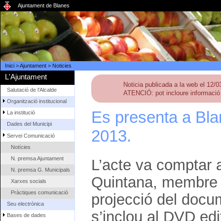
Ajuntament de Blanes
Inici
>
Ajuntament
>
Noticies
L'Ajuntament
Noticia publicada a la web el 12/
Salutació de l'Alcalde
ATENCIÓ: pot incloure informació 
Organització institucional
Es presenta a Bla
La institució
Dades del Municipi
2013.
Servei Comunicació
Notícies
N. premsa Ajuntament
L’acte va comptar a
N. premsa G. Municipals
Quintana, membre de
Xarxes socials
Pràctiques comunicació
projecció del docu
Seu electrònica
s’inclou al DVD ed
Bases de dades