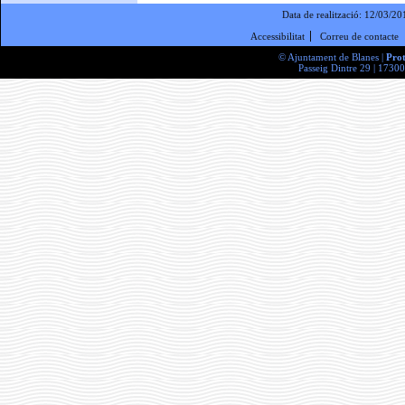
Data de realització:
12/03/20
Accessibilitat
Correu de contacte
© Ajuntament de Blanes |
Prot
Passeig Dintre 29 | 17300