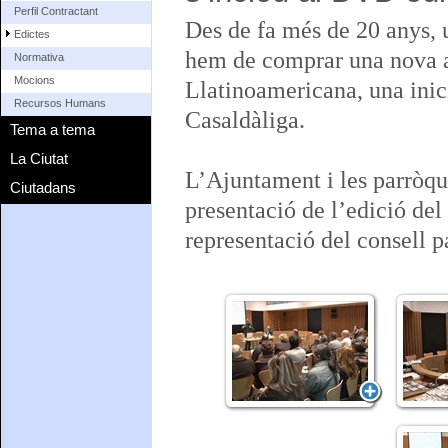
Perfil Contractant
Des de fa més de 20 anys, 
Edictes
hem de comprar una nova a
Normativa
Mocions
Llatinoamericana, una inic
Recursos Humans
Casaldàliga.
Tema a tema
La Ciutat
L’Ajuntament i les parròqu
Ciutadans
presentació de l’edició de
representació del consell p