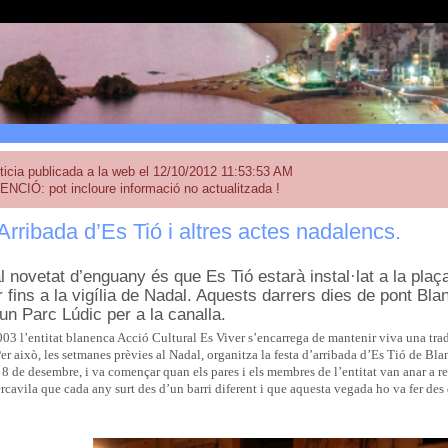
ticia publicada a la web el 12/10/2012 11:53:53 AM
ENCIÓ: pot incloure informació no actualitzada !
Arribada d’Es Tió i altres actes nadalencs.
l novetat d’enguany és que Es Tió estarà instal·lat a la pla
 fins a la vigília de Nadal. Aquests darrers dies de pont Bla
un Parc Lúdic per a la canalla.
03 l’entitat blanenca Acció Cultural Es Viver s’encarrega de mantenir viva una tradi
er això, les setmanes prèvies al Nadal, organitza la festa d’arribada d’Es Tió de Blan
 8 de desembre, i va començar quan els pares i els membres de l’entitat van anar a rec
ercavila que cada any surt des d’un barri diferent i que aquesta vegada ho va fer des