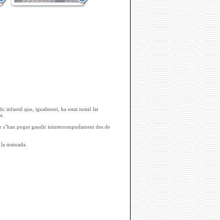
 infantil que, igualment, ha estat instal·lat
a.
que s’han pogut gaudir ininterrompudament des de
e la mainada.