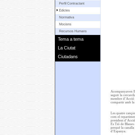
Perfil Contractant
Edictes
Normativa
Mocions
Recursos Humans
Tema a tema
La Ciutat
Ciutadans
Acompanyaven Es T
seguir la cercavi
membre d’Acció Cu
compartir amb la 
Les quatre cançons
com el repartimen
president d’Acció
Es Tió de Blanes e
perquè la canalla 
d’Espanya.