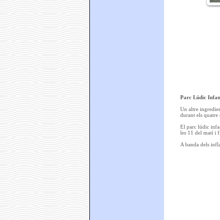
Parc Lúdic Infan
Un altre ingredien
durant els quatre
El parc lúdic inf
les 11 del matí i f
A banda dels infla