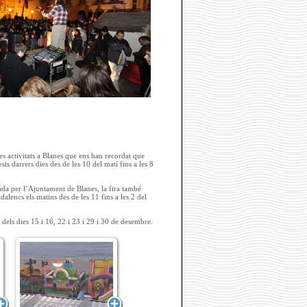
es activitats a Blanes que ens han recordat que
ts darrers dies des de les 10 del matí fins a les 8
da per l’Ajuntament de Blanes, la fira també
alencs els matins des de les 11 fins a les 2 del
 dels dies 15 i 16, 22 i 23 i 29 i 30 de desembre.