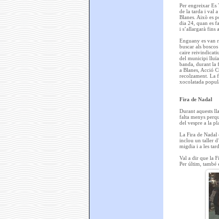
Per engreixar Es 
de la tarda i val 
Blanes. Això es po
dia 24, quan es fa
i s’allargarà fins a
Enguany es van re
buscar als boscos
caire reivindicati
del municipi lluï
banda, durant la f
a Blanes, Acció Cu
recolzament. La f
xocolatada popula
Fira de Nadal
Durant aquests lla
falta menys perquè
del vespre a la pl
La Fira de Nadal 
inclou un taller d
migdia i a les tar
Val a dir que la F
Per últim, també es