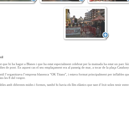
til
t que hi ha hagut a Blanes i que ha estat especialment celebrat per la mainada ha estat un parc lúdic
 dies de pont. En aquest cas el seu emplaçament era al passeig de mar, a tocar de la plaça Cataluny
antil l’organitzava l’empresa blanenca “OK Titans”, i estava format principalment per inflables 
ins les 8 del vespre.
bles amb diferents mides i formes, també hi havia els llits elàstics que tant d’èxit solen tenir entr