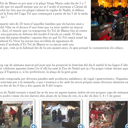
Tió de Blanes es pot anar a la plaça Verge Maria cada dia de 5 a 7
a dir que tot aquell menjar que no se l’acabi el portaran a Càritas de
drà fer fins que tot plegat culmini la vigília de Nadal, el dilluns
rà la Festa del Caga Tió que començarà a partir de les 5 de la tarda
 les 7.
partir més de 20 tions d’aquelles famílies que els havien anat a
 del Vilar en el decurs d’una festa que va tenir també un marcat
u. Així, el remolc que va transportar Es Tió de Blanes fins al centre
a una pancarta en defensa del model d’escola en català. D’altra
esta del passat dissabte i aquests dies en què Es Tió estarà instal·lat
ltural Es Viver ha iniciat una recollida de signatures de
esta d’arribada d’Es Tió de Blanes es va tancar amb una
r que, com ja és habitual des de fa uns quants anys, és apta perquè la consumeixin els celíacs.
rg cap de setmana marcat pel pont que ha propiciat la festivitat del dia 6 també hi ha hagut d’altr
 celebrem aquestes festes Un d’ells ha estat la Fira de Nadal que ja s’ha pogut visitar durant aques
aça d’Espanya o, si ho prefereixen, la plaça de la gent gran.
està composada per diverses parades amb productes nadalencs, de regal i gastronòmics. Organitza
’activitats per a la mainada, a qui s’ensenya a fer amb les seves pròpies mans diversos elements nad
des des de les 4 fins a dos quarts de 8 del vespre.
ira de Nadal tornarà a instal·lar-se de nou en aquest mateix indret els tres propers caps de setmana
 podrà visitar els tres darrers dies abans de la festa de reis, és a dir els dies 3, 4 i 5 de gener.