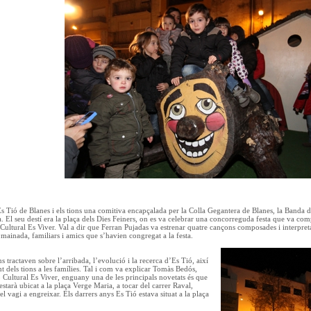
ió de Blanes i els tions una comitiva encapçalada per la Colla Gegantera de Blanes, la Banda de
la. El seu destí era la plaça dels Dies Feiners, on es va celebrar una concorreguda festa que va co
ltural Es Viver. Val a dir que Ferran Pujadas va estrenar quatre cançons composades i interpreta
mainada, familiars i amics que s’havien congregat a la festa.
 tractaven sobre l’arribada, l’evolució i la recerca d’Es Tió, així
t dels tions a les famílies. Tal i com va explicar Tomàs Bedós,
 Cultural Es Viver, enguany una de les principals novetats és que
starà ubicat a la plaça Verge Maria, a tocar del carrer Raval,
el vagi a engreixar. Els darrers anys Es Tió estava situat a la plaça