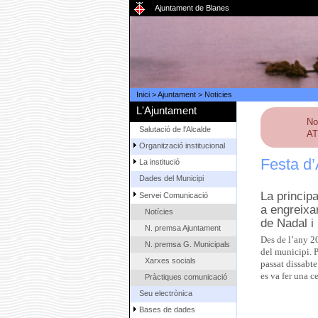
Ajuntament de Blanes
Inici
>
Ajuntament
>
Noticies
L'Ajuntament
No
Salutació de l'Alcalde
AT
Organització institucional
Festa d’
La institució
Dades del Municipi
La principa
Servei Comunicació
a engreixar
Notícies
de Nadal i 
N. premsa Ajuntament
Des de l’any 20
N. premsa G. Municipals
del municipi. P
Xarxes socials
passat dissabte
es va fer una c
Pràctiques comunicació
Seu electrònica
Bases de dades