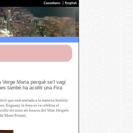
Castellano
English
ça Verge Maria perquè se’l vagi
nes també ha acollit una Fira
ció que està arrelada a la mateixa història
es. Enguany la festa es va celebrar el
ollir els tions als boscos del Vilar. Després
 de Mont-Ferrant.