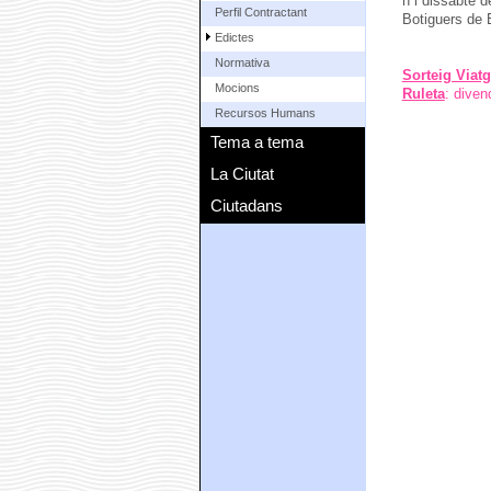
h i dissabte d
Perfil Contractant
Botiguers de 
Edictes
Normativa
Sorteig Viat
Mocions
Ruleta
: diven
Recursos Humans
Tema a tema
La Ciutat
Ciutadans