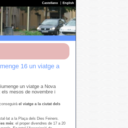
Castellano
English
umenge 16 un viatge a
 diumenge un viatge a Nova
nt els mesos de novembre i
 aconseguirà
el viatge a la ciutat dels
tal·lat a la Plaça dels Dies Feiners.
dies més
: el proper divendres de 17 a 20