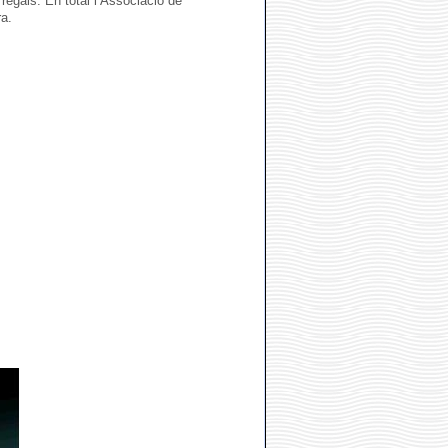
 regals. En total l’Associació de
a.