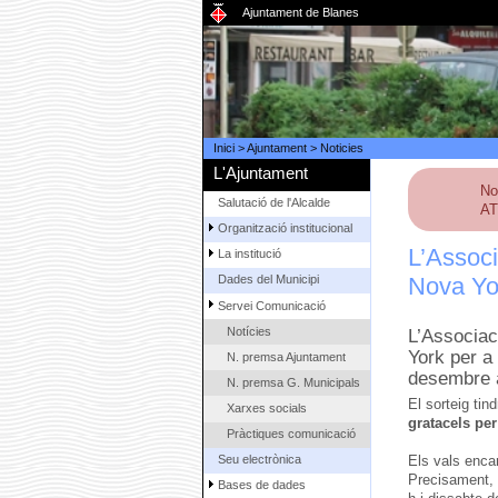
Ajuntament de Blanes
Inici
>
Ajuntament
>
Noticies
L'Ajuntament
No
Salutació de l'Alcalde
AT
Organització institucional
L’Associ
La institució
Nova Yo
Dades del Municipi
Servei Comunicació
Notícies
L’Associac
York per a
N. premsa Ajuntament
desembre a
N. premsa G. Municipals
El sorteig tin
Xarxes socials
gratacels pe
Pràctiques comunicació
Seu electrònica
Els vals encar
Precisament, 
Bases de dades