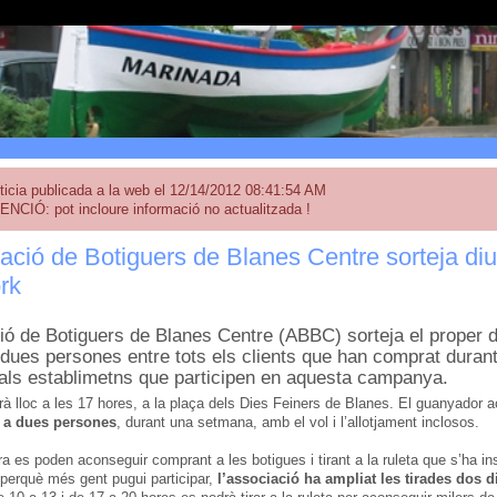
ticia publicada a la web el 12/14/2012 08:41:54 AM
ENCIÓ: pot incloure informació no actualitzada !
ació de Botiguers de Blanes Centre sorteja di
rk
ió de Botiguers de Blanes Centre (ABBC) sorteja el proper
 dues persones entre tots els clients que han comprat dura
ls establimetns que participen en aquesta campanya.
drà lloc a les 17 hores, a la plaça dels Dies Feiners de Blanes. El guanyador
r a dues persones
, durant una setmana, amb el vol i l’allotjament inclosos.
a es poden aconseguir comprant a les botigues i tirant a la ruleta que s’ha ins
perquè més gent pugui participar,
l’associació ha ampliat les tirades dos 