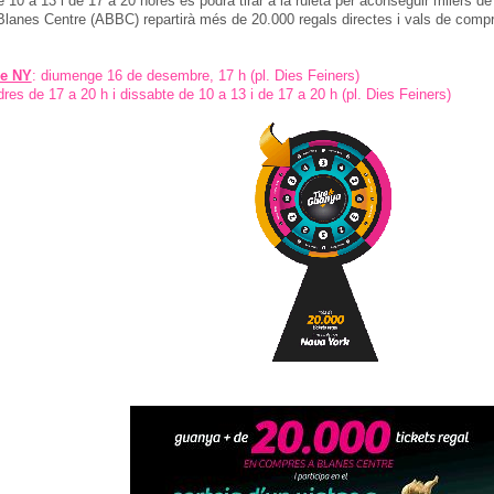
e 10 a 13 i de 17 a 20 hores es podrà tirar a la ruleta per aconseguir milers de
Blanes Centre (ABBC) repartirà més de 20.000 regals directes i vals de compr
ge NY
: diumenge 16 de desembre, 17 h (pl. Dies Feiners)
dres de 17 a 20 h i dissabte de 10 a 13 i de 17 a 20 h (pl. Dies Feiners)