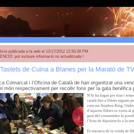
ticia publicada a la web el 12/17/2012 12:56:58 PM
ENCIÓ: pot incloure informació no actualitzada !
i Tastets de Cuina a Blanes per la Marató de T
ca Comarcal i l’Oficina de Català de han organitzat una vend
el món respectivament per recollir fons per la gala benèfica
N’hi ha hagut per triar i rem
català fins a llibres signats
com ara Stephen King, Umber
d’aquests llibres es venia al
gust del consumidor la possi
l’hora de dipositar-lo a la ur
Es tractava de la venda de ll