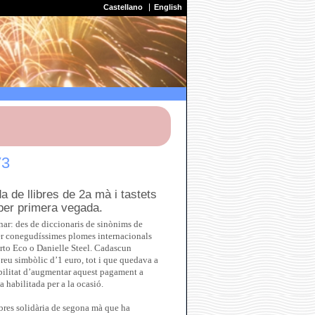
Castellano
English
V3
a de llibres de 2a mà i tastets
 per primera vegada.
enar: des de diccionaris de sinònims de
 per conegudíssimes plomes internacionals
to Eco o Danielle Steel. Cadascun
 preu simbòlic d’1 euro, tot i que quedava a
bilitat d’augmentar aquest pagament a
na habilitada per a la ocasió.
ibres solidària de segona mà que ha