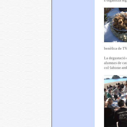
s’organitza reg
benèfica de TV
La degustació d
alumnes de cat
col·laborar amb