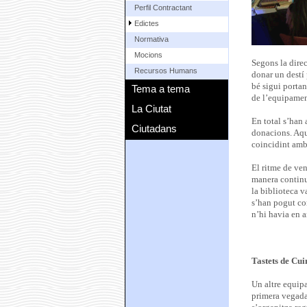
Perfil Contractant
Edictes
Normativa
Mocions
Segons la dire
Recursos Humans
donar un destí
bé sigui portan
Tema a tema
de l’equipamen
La Ciutat
En total s’han 
Ciutadans
donacions. Aque
coincidint amb l
El ritme de ven
manera continua
la biblioteca v
s’han pogut com
n’hi havia en a
Tastets de Cui
Un altre equip
primera vegada 