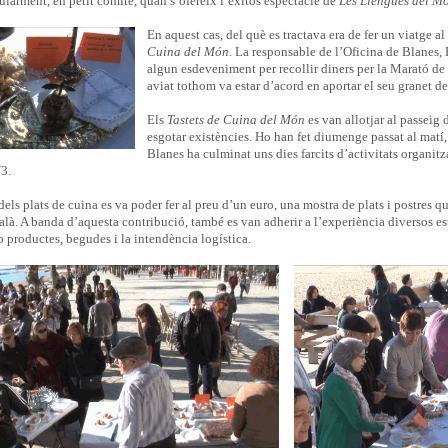
ularment, en petit comitè, quan s’ofereix l’exitós espectacle de
Les Llengües del M
En aquest cas, del què es tractava era de fer un viatge al 
Cuina del Món
. La responsable de l’Oficina de Blanes, 
algun esdeveniment per recollir diners per la Marató de
aviat tothom va estar d’acord en aportar el seu granet de
Els
Tastets de Cuina del Món
es van allotjar al passeig 
esgotar existències. Ho han fet diumenge passat al mat
Blanes ha culminat uns dies farcits d’activitats organitz
3.
els plats de cuina es va poder fer al preu d’un euro, una mostra de plats i postres 
alà. A banda d’aquesta contribució, també es van adherir a l’experiència diversos e
 productes, begudes i la intendència logística.