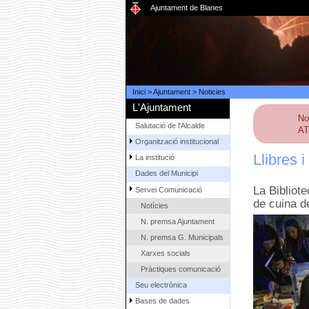
Ajuntament de Blanes
Inici
>
Ajuntament
>
Noticies
L'Ajuntament
No
Salutació de l'Alcalde
AT
Organització institucional
Llibres 
La institució
Dades del Municipi
La Bibliote
Servei Comunicació
de cuina d
Notícies
N. premsa Ajuntament
N. premsa G. Municipals
Xarxes socials
Pràctiques comunicació
Seu electrònica
Bases de dades