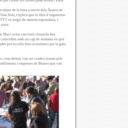
ón
per cloure els cursos quan arriba l’estiu.
voltant de la terra a través dels
Tastets de
Elisa Sola, explica que la idea d’organitzar
 TV3 va sorgir de manera espontània, i
 sorra.
de Mar i aviat van tenir clientela fins
í, coincidint amb un cap de setmana en què
ades per recollir fons econòmics per la gala
que, com dèiem, van ser confeccionats pels
stabliments i empreses de Blanes que van