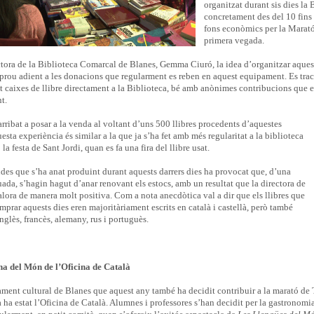
organitzat durant sis dies l
concretament des del 10 fins 
fons econòmics per la Marató
primera vegada.
ctora de la Biblioteca Comarcal de Blanes, Gemma Ciuró, la idea d’organitzar aquest
 prou adient a les donacions que regularment es reben en aquest equipament. Es trac
t caixes de llibre directament a la Biblioteca, bé amb anònimes contribucions que e
t.
arribat a posar a la venda al voltant d’uns 500 llibres procedents d’aquestes
sta experiència és similar a la que ja s’ha fet amb més regularitat a la biblioteca
a festa de Sant Jordi, quan es fa una fira del llibre usat.
des que s’ha anat produint durant aquests darrers dies ha provocat que, d’una
da, s’hagin hagut d’anar renovant els estocs, amb un resultat que la directora de
alora de manera molt positiva. Com a nota anecdòtica val a dir que els llibres que
prar aquests dies eren majoritàriament escrits en català i castellà, però també
nglès, francès, alemany, rus i portuguès.
na del Món de l’Oficina de Català
ament cultural de Blanes que aquest any també ha decidit contribuir a la marató d
ha estat l’Oficina de Català. Alumnes i professores s’han decidit per la gastronomia