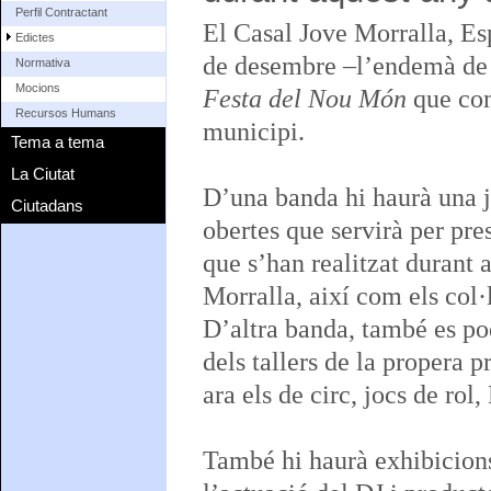
Perfil Contractant
El Casal Jove Morralla, Esp
Edictes
de desembre –l’endemà de
Normativa
Mocions
Festa del Nou Món
que com
Recursos Humans
municipi.
Tema a tema
La Ciutat
D’una banda hi haurà una j
Ciutadans
obertes que servirà per pres
que s’han realitzat durant 
Morralla, així com els col·
D’altra banda, també es pod
dels tallers de la propera
ara els de circ, jocs de rol
També hi haurà exhibicions 