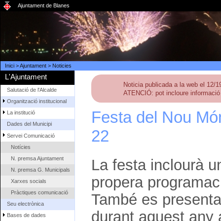
Ajuntament de Blanes
Inici
>
Ajuntament
>
Noticies
L'Ajuntament
Noticia publicada a la web el 12/
Salutació de l'Alcalde
ATENCIÓ: pot incloure informació 
Organització institucional
Festa del Nou Món
La institució
Dades del Municipi
22
Servei Comunicació
Notícies
N. premsa Ajuntament
La festa inclourà un
N. premsa G. Municipals
propera programaci
Xarxes socials
Pràctiques comunicació
També es presentara
Seu electrònica
durant aquest any a
Bases de dades