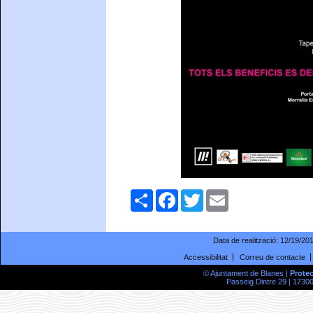
Comparteix
Facebook
Twitter
Email
Data de realització:
12/19/20
Accessibilitat
Correu de contacte
© Ajuntament de Blanes |
Prote
Passeig Dintre 29 | 17300