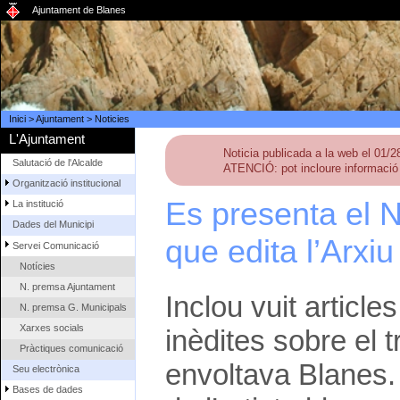
Ajuntament de Blanes
Inici
>
Ajuntament
>
Noticies
L'Ajuntament
Noticia publicada a la web el 01/
Salutació de l'Alcalde
ATENCIÓ: pot incloure informació 
Organització institucional
Es presenta el N
La institució
Dades del Municipi
que edita l’Arxiu
Servei Comunicació
Notícies
N. premsa Ajuntament
Inclou vuit articl
N. premsa G. Municipals
Xarxes socials
inèdites sobre el t
Pràctiques comunicació
envoltava Blanes.
Seu electrònica
Bases de dades