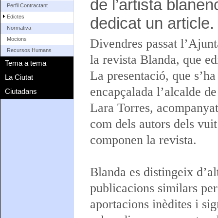
de l’artista blane
Perfil Contractant
Edictes
dedicat un article.
Normativa
Mocions
Divendres passat l’Ajun
Recursos Humans
la revista Blanda, que ed
Tema a tema
La presentació, que s’ha 
La Ciutat
encapçalada l’alcalde de
Ciutadans
Lara Torres, acompanyats
com dels autors dels vuit
componen la revista.
Blanda es distingeix d’al
publicacions similars pe
aportacions inèdites i sig