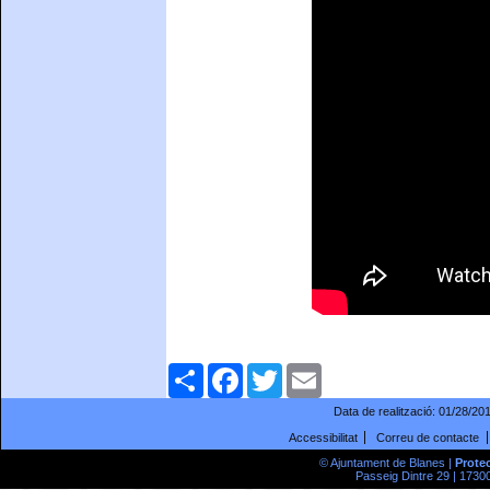
Comparteix
Facebook
Twitter
Email
Data de realització:
01/28/20
Accessibilitat
Correu de contacte
© Ajuntament de Blanes |
Prote
Passeig Dintre 29 | 17300