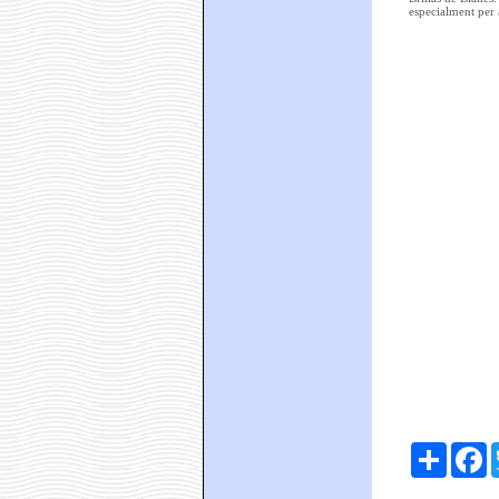
especialment per a
Comparte
F