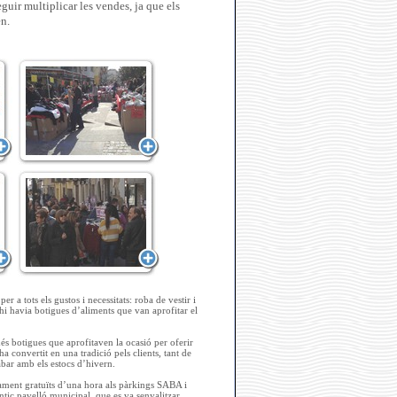
guir multiplicar les vendes, ja que els
n.
 a tots els gustos i necessitats: roba de vestir i
 hi havia botigues d’aliments que van aprofitar el
més botigues que aprofitaven la ocasió per oferir
’ha convertit en una tradició pels clients, tant de
bar amb els estocs d’hivern.
cament gratuïts d’una hora als pàrkings SABA i
antic pavelló municipal, que es va senyalitzar