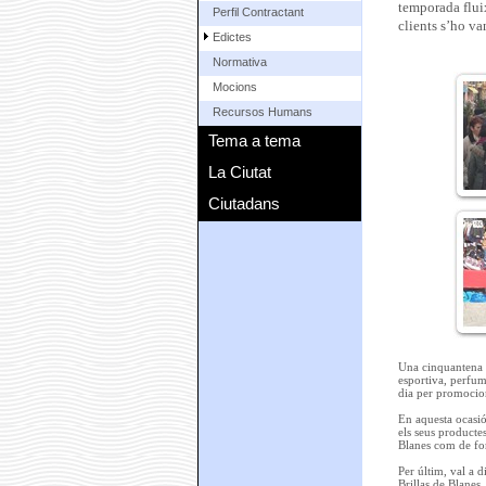
temporada fluix
Perfil Contractant
clients s’ho va
Edictes
Normativa
Mocions
Recursos Humans
Tema a tema
La Ciutat
Ciutadans
Una cinquantena d’
esportiva, perfums
dia per promociona
En aquesta ocasió
els seus producte
Blanes com de for
Per últim, val a 
Brillas de Blanes.