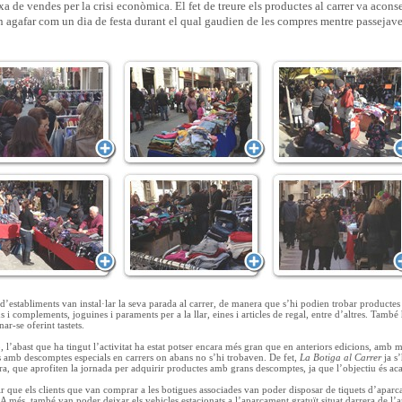
a de vendes per la crisi econòmica. El fet de treure els productes al carrer va aconse
n agafar com un dia de festa durant el qual gaudien de les compres mentre passejave
establiments van instal·lar la seva parada al carrer, de manera que s’hi podien trobar productes per
 i complements, joguines i paraments per a la llar, eines i articles de regal, entre d’altres. També
r-se oferint tastets.
, l’abast que ha tingut l’activitat ha estat potser encara més gran que en anteriors edicions, amb 
s amb descomptes especials en carrers on abans no s’hi trobaven. De fet,
La Botiga al Carrer
ja s
a, que aprofiten la jornada per adquirir productes amb grans descomptes, ja que l’objectiu és aca
dir que els clients que van comprar a les botigues associades van poder disposar de tiquets d’apar
 A més, també van poder deixar els vehicles estacionats a l’aparcament gratuït situat darrera de l’