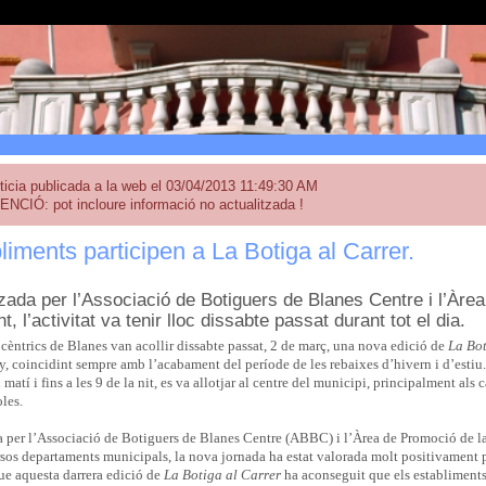
ticia publicada a la web el 03/04/2013 11:49:30 AM
ENCIÓ: pot incloure informació no actualitzada !
liments participen a La Botiga al Carrer.
zada per l’Associació de Botiguers de Blanes Centre i l’Àrea
t, l’activitat va tenir lloc dissabte passat durant tot el dia.
 cèntrics de Blanes van acollir dissabte passat, 2 de març, una nova edició de
La Bot
y, coincidint sempre amb l’acabament del període de les rebaixes d’hivern i d’estiu.
l matí i fins a les 9 de la nit, es va allotjar al centre del municipi, principalment al
les.
 per l’Associació de Botiguers de Blanes Centre (ABBC) i l’Àrea de Promoció de l
rsos departaments municipals, la nova jornada ha estat valorada molt positivament p
ue aquesta darrera edició de
La Botiga al Carrer
ha aconseguit que els establiments