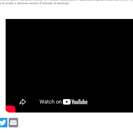
 la ocasió a diversos sectors d’entrada al municipi.
ix
acebook
Twitter
Email