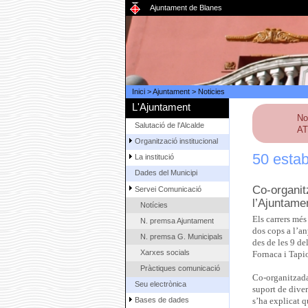
Ajuntament de Blanes
Inici
>
Ajuntament
>
Noticies
L'Ajuntament
No
Salutació de l'Alcalde
AT
Organització institucional
50 estab
La institució
Dades del Municipi
Co-organit
Servei Comunicació
l’Ajuntamen
Notícies
Els carrers més
N. premsa Ajuntament
dos cops a l’an
N. premsa G. Municipals
des de les 9 de
Xarxes socials
Fornaca i Tapio
Pràctiques comunicació
Co-organitzada
Seu electrònica
suport de dive
Bases de dades
s’ha explicat q