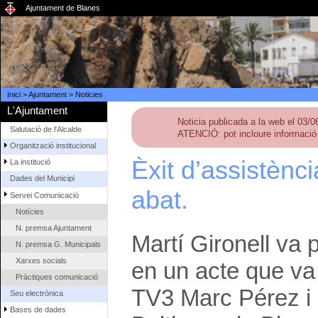
Ajuntament de Blanes
Inici
>
Ajuntament
>
Noticies
L'Ajuntament
Noticia publicada a la web el 03/
Salutació de l'Alcalde
ATENCIÓ: pot incloure informació 
Organització institucional
Èxit d’assistènci
La institució
Dades del Municipi
abat.
Servei Comunicació
Notícies
N. premsa Ajuntament
Martí Gironell va p
N. premsa G. Municipals
Xarxes socials
en un acte que va
Pràctiques comunicació
TV3 Marc Pérez i q
Seu electrònica
Bases de dades