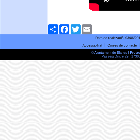
Comparteix
Facebook
Twitter
Email
Data de realització:
03/06/20
Accessibilitat
Correu de contacte
© Ajuntament de Blanes |
Prote
Passeig Dintre 29 | 17300