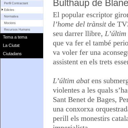
Bulthaup de Blane
Perfil Contractant
Edictes
El popular escriptor giro
Normativa
l’home del trànsit
de TV3
Mocions
Recursos Humans
seu darrer llibre,
L’últim
Tema a tema
que va fer el també per
La Ciutat
va voler fer una aconseg
Ciutadans
assistent en els trets esse
L’últim abat
ens submerge
violentes a les quals s’ha
Sant Benet de Bages, Per
una conxorxa orquestrada
perill els monestirs catal
imperialista.