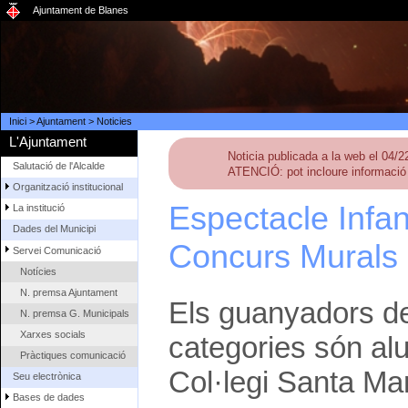
Ajuntament de Blanes
Inici
>
Ajuntament
>
Noticies
L'Ajuntament
Noticia publicada a la web el 04/
Salutació de l'Alcalde
ATENCIÓ: pot incloure informació 
Organització institucional
Espectacle Infan
La institució
Dades del Municipi
Concurs Murals 
Servei Comunicació
Notícies
N. premsa Ajuntament
Els guanyadors de
N. premsa G. Municipals
Xarxes socials
categories són al
Pràctiques comunicació
Col·legi Santa Ma
Seu electrònica
Bases de dades