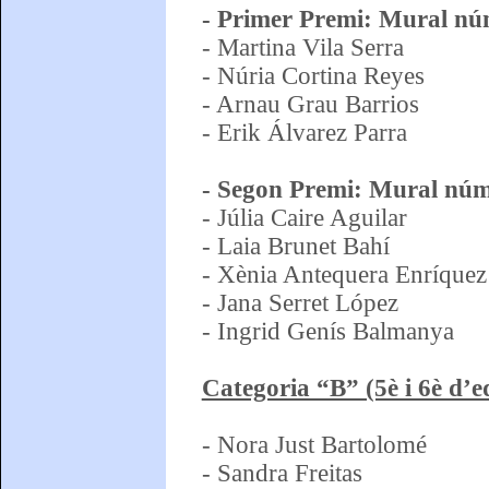
- Primer Premi: Mural nú
- Martina Vila Serra
- Núria Cortina Reyes
- Arnau Grau Barrios
- Erik Álvarez Parra
- Segon Premi: Mural núm
- Júlia Caire Aguilar
- Laia Brunet Bahí
- Xènia Antequera Enríquez
- Jana Serret López
- Ingrid Genís Balmanya
Categoria “B” (5è i 6è d’e
- Nora Just Bartolomé
- Sa
ndra Freitas