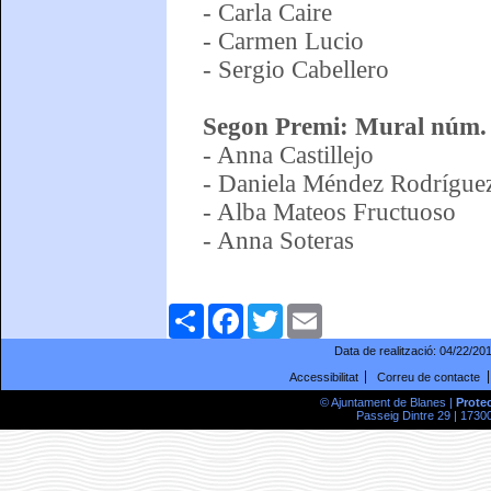
- Carla Caire
- Carmen Lucio
- Sergio Cabellero
Segon Premi: Mural núm.
- Anna Castillejo
- Daniela Méndez Rodrígue
- Alba Mateos Fructuoso
- Anna Soteras
Comparteix
Facebook
Twitter
Email
Data de realització:
04/22/20
Accessibilitat
Correu de contacte
© Ajuntament de Blanes |
Prote
Passeig Dintre 29 | 17300